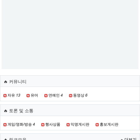
🔥 커뮤니티
자유
13
유머
연예인
4
동영상
6
🔥 토론 및 소통
게임/영화/방송
4
행사상품
익명게시판
홍보게시판
🔥 링크모음
+ 더보기