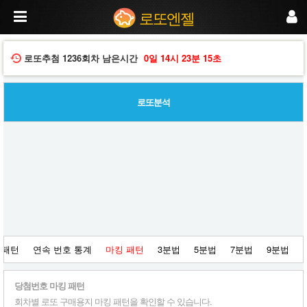
회
로또엔젤
차
별
로
또
로또추첨
1236회차
남은시간
0일
14시
23분
15초
구
매
용
로또분석
지
마
킹
패
턴
을
분
석
합
니
다.
번
 패턴
연속 번호 통계
마킹 패턴
3분법
5분법
7분법
9분법
호
선
택
당첨번호 마킹 패턴
경
향
회차별 로또 구매용지 마킹 패턴을 확인할 수 있습니다.