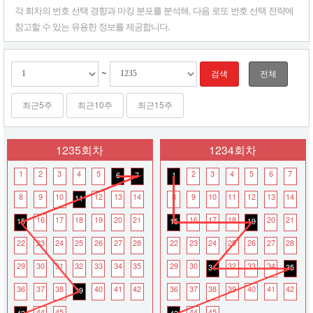
과
각 회차의 번호 선택 경향과 마킹 분포를 분석해, 다음 로또 번호 선택 전략에
마
참고할 수 있는 유용한 정보를 제공합니다.
킹
분
포
를
~
검색
전체
확
인
최근5주
최근10주
최근15주
하
여
다
음
1235회차
1234회차
로
또
1
2
3
4
5
2
3
4
5
6
7
6
7
1
번
호
8
9
10
12
13
14
8
9
10
11
12
13
14
11
선
택
16
17
18
19
20
21
16
17
18
20
21
15
15
19
전
22
23
24
25
26
27
28
22
23
24
25
26
27
28
략
에
29
30
31
32
33
34
35
29
30
32
33
34
31
35
참
고
36
37
38
40
41
42
36
37
38
39
40
41
42
39
해
보
44
45
44
45