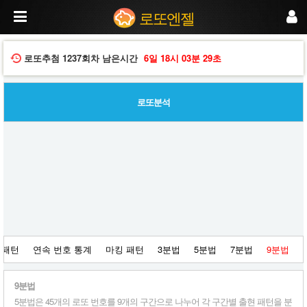
로
로또엔젤
또
당
첨
번
로또추첨
1237회차
남은시간
6일
18시
03분
28초
호
를
1
로또분석
~
5,
6
~
1
0,
1
1
~
1
5,
1
 패턴
연속 번호 통계
마킹 패턴
3분법
5분법
7분법
9분법
6
~
2
9분법
0
,
5분법은 45개의 로또 번호를 9개의 구간으로 나누어 각 구간별 출현 패턴을 분