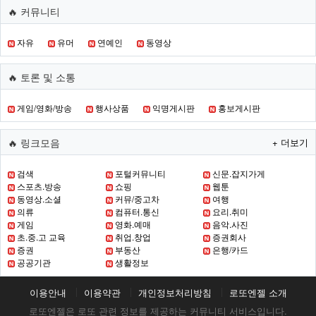
🔥 커뮤니티
택
전
략
자유
유머
연예인
동영상
에
참
고
🔥 토론 및 소통
해
보
게임/영화/방송
행사상품
익명게시판
홍보게시판
세
요.
로
🔥 링크모음
+ 더보기
또
엔
검색
포털커뮤니티
신문.잡지가게
젤
스포츠.방송
쇼핑
웹툰
통
동영상.소셜
커뮤/중고차
여행
계
의류
컴퓨터.통신
요리.취미
분
게임
영화.예매
음악.사진
석
초.중.고 교육
취업.창업
증권회사
서
증권
부동산
은행/카드
비
공공기관
생활정보
스
입
니
이용안내
이용약관
개인정보처리방침
로또엔젤 소개
다.
로또엔젤은 로또 관련 정보를 제공하는 커뮤니티 서비스입니다.