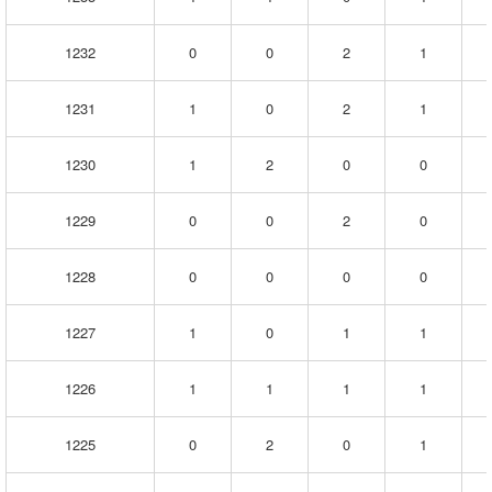
의
9
개
1232
0
0
2
1
구
간
1231
1
0
2
1
으
로
나
1230
1
2
0
0
누
어
출
1229
0
0
2
0
현
패
턴
1228
0
0
0
0
을
분
석
1227
1
0
1
1
합
니
다.
1226
1
1
1
1
회
차
1225
0
2
0
1
별
구
간