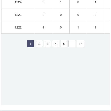
1224
0
1
0
1
별
번
호
1223
0
0
0
3
출
현
빈
1222
1
0
1
1
도
와
통
계
1
2
3
4
5
데
이
터
를
확
인
하
여
다
음
로
또
번
호
선