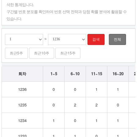
2
석한 통계입니다.
1
구간별 번호 분포를 확인하여 번호 선택 전략과 당첨 확률 분석에 활용할 수
~
있습니다.
2
5,
2
6
~
검색
전체
~
3
0,
최근5주
최근10주
최근15주
3
1
~
회차
1~5
6~10
11~15
16~20
2
3
5,
3
1236
0
0
1
1
6
~
4
1235
0
2
2
0
0,
4
1
1234
1
0
1
1
~
4
5
1233
1
1
0
1