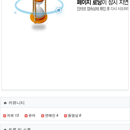
결
합
한
로
또
번
호
추
천
서
비
스
를
제
공
합
니
다.
🔥 커뮤니티
자유
13
유머
연예인
4
동영상
6
🔥 토론 및 소통