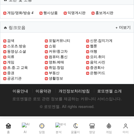
게임/영화/방송
4
행사상품
익명게시판
홍보게시판
🔥 링크모음
+ 더보기
검색
포털커뮤니티
신문.잡지가게
스포츠.방송
쇼핑
웹툰
동영상.소셜
커뮤/중고차
여행
의류
컴퓨터.통신
요리.취미
게임
영화.예매
음악.사진
초.중.고 교육
취업.창업
증권회사
증권
부동산
은행/카드
공공기관
생활정보
이용안내
이용약관
개인정보처리방침
로또엔젤 소개
로또엔젤은 로또 관련 정보를 제공하는 커뮤니티 서비스입니다.
© 로또엔젤. All rights reserved.
홈
AI
당첨
분석
꿈풀이
명당
게임
마이