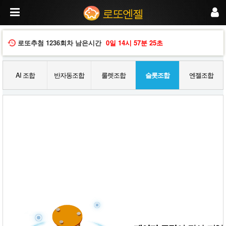
슬
로또엔젤
롯
머
신
방
로또추첨
1236회차
남은시간
0일
14시
57분
24초
식
으
로
AI 조합
반자동조합
룰렛조합
슬롯조합
엔젤조합
로
또
번
호
를
생
성
합
니
다.
재
미
와
랜
덤
성
을