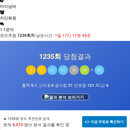
마이넘버
차단회원
1:1문의
로또추첨
1236회차
남은시간
1일
17시
17분
47초
당첨결과
1235회
+
6
7
11
15
39
43
20
홀짝
5:1
고저
2:4
끝수합
31
번호합
121
AC값
6
결과 분석 보러가기
🔥 1236회 로또 추천번호 공개
👉 지금 무료로 확인하기
현재
5,573
명이 분석 결과를 확인 중