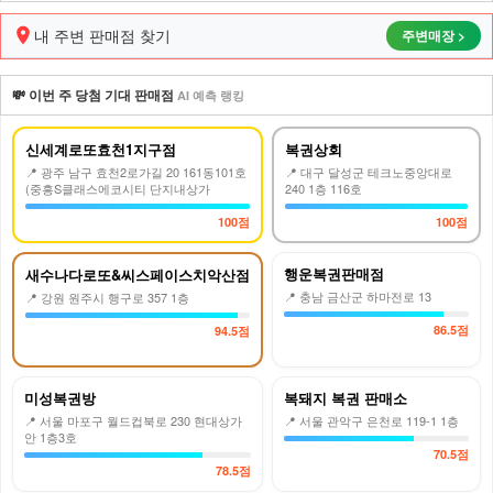
내 주변 판매점 찾기
주변매장 >
💸 이번 주 당첨 기대 판매점
AI 예측 랭킹
신세계로또효천1지구점
복권상회
📍 광주 남구 효천2로가길 20 161동101호
📍 대구 달성군 테크노중앙대로
(중흥S클래스에코시티 단지내상가
240 1층 116호
100점
100점
행운복권판매점
새수나다로또&씨스페이스치악산점
📍 충남 금산군 하마전로 13
📍 강원 원주시 행구로 357 1층
86.5점
94.5점
미성복권방
복돼지 복권 판매소
📍 서울 마포구 월드컵북로 230 현대상가
📍 서울 관악구 은천로 119-1 1층
안 1층3호
70.5점
78.5점