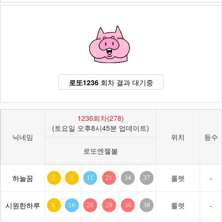
로또1236
회차 결과 대기중
1236회차(278)
(토요일 오후8시45분 업데이트)
닉네임
위치
등수
로또엔젤볼
하늘꿈
룰렛
-
2
6
11
21
34
37
시원한하루
룰렛
-
8
16
26
29
30
38