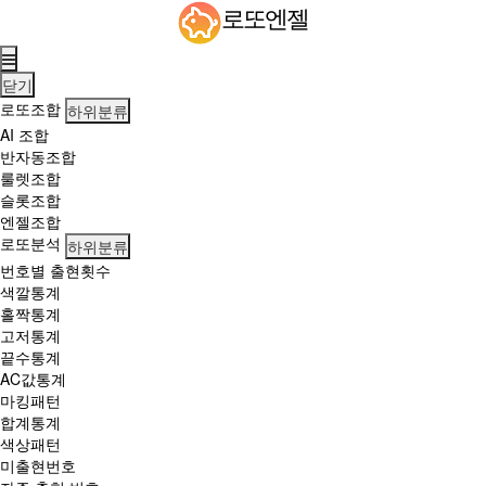
로
로또엔젤
또
엔
젤
닫기
에
로또조합
하위분류
서
AI 조합
로
반자동조합
또
룰렛조합
분
슬롯조합
석,
엔젤조합
당
로또분석
하위분류
첨
번호별 출현횟수
번
색깔통계
호
홀짝통계
조
고저통계
회,
끝수통계
번
AC값통계
호
마킹패턴
조
합계통계
합
색상패턴
서
미출현번호
비