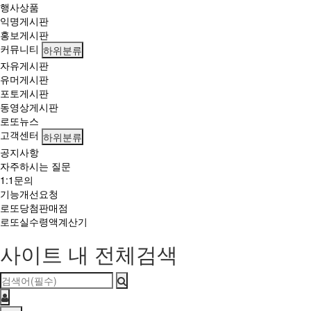
행사상품
익명게시판
홍보게시판
커뮤니티
하위분류
자유게시판
유머게시판
포토게시판
동영상게시판
로또뉴스
고객센터
하위분류
공지사항
자주하시는 질문
1:1문의
기능개선요청
로또당첨판매점
로또실수령액계산기
사이트 내 전체검색