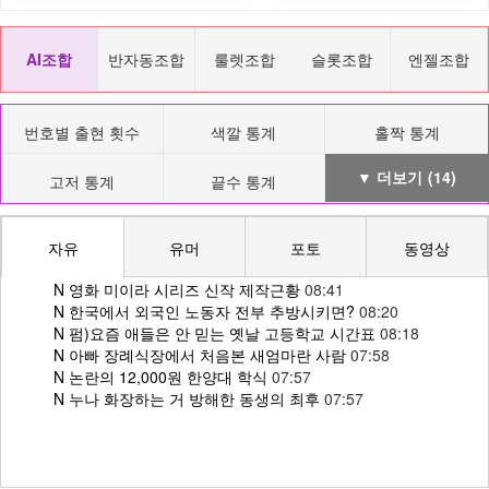
AI조합
반자동조합
룰렛조합
슬롯조합
엔젤조합
번호별 출현 횟수
색깔 통계
홀짝 통계
▼ 더보기
(14)
고저 통계
끝수 통계
자유
유머
포토
동영상
N
영화 미이라 시리즈 신작 제작근황
08:41
N
한국에서 외국인 노동자 전부 추방시키면?
08:20
N
펌)요즘 애들은 안 믿는 옛날 고등학교 시간표
08:18
N
아빠 장례식장에서 처음본 새엄마란 사람
07:58
N
논란의 12,000원 한양대 학식
07:57
N
누나 화장하는 거 방해한 동생의 최후
07:57