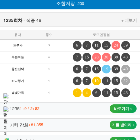
조합저장
-200
1235회차
- 적중 46
+ 더보기
유저
등수
로또엔젤볼
6
7
11
15
24
39
드루와
3
7
15
28
30
39
43
푸른하늘
4
6
7
15
19
39
40
좋은선택
4
6
7
10
11
15
32
바다향기
4
1
4
6
11
15
43
별빛가득
4
1235
1+9 / 2+82
바로가기 >
기력 강화
+81,355
기를 받아라 >