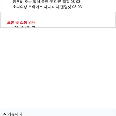
권은비 오늘 잠실 공연 또 다른 직캠
08-03
호피의상 트와이스 사나 미나 엔딩샷
08-03
토론 및 소통 안내
준비중입니다.
욕설/반말/인신공격/비방/악플/비하 게시물 및 댓글은 금지하
고 있으며 적발 시 제재 및 삭제 처리합니다.
문의 혹은 건의는 기능개선요청 게시판에 올려주시기 바랍니
다.
기능개선요청
🔥 커뮤니티