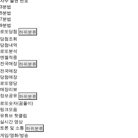
자주 출현 번호
스
3분법
로
5분법
당
7분법
첨
9분법
확
로또당첨
률
하위분류
을
당첨조회
높
당첨내역
여
로또분석
보
엔젤적중
세
전국매장
하위분류
요!
전국매장
당첨매장
로또명당
매장리뷰
정보공유
하위분류
로또숫자(꿈풀이)
링크모음
유튜브 핫클립
실시간 영상
토론 및 소통
하위분류
게임/영화/방송