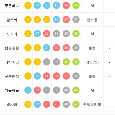
푸른바다
AI
-
1
12
16
17
26
45
달토끼
반자동
-
3
4
10
18
27
37
포카리
AI
-
2
17
22
34
35
43
행운칠칠
룰렛
-
1
4
20
29
30
39
대박예감
메인(앱)
-
2
7
32
36
42
45
구름한점
룰렛
-
7
12
21
24
27
34
겨울하늘
AI
-
12
23
35
38
40
42
별사탕
엔젤럭키볼
-
10
12
23
25
40
42