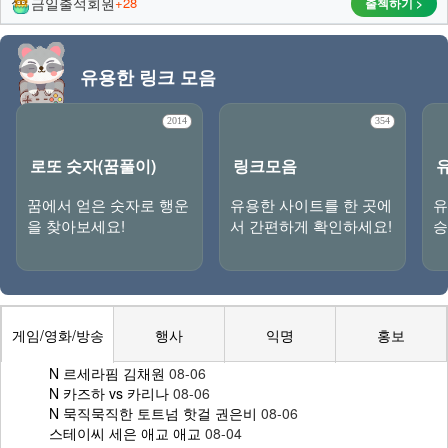
금일출석회원
+28
출첵하기 >
유용한 링크 모음
2014
354
로또 숫자(꿈풀이)
링크모음
꿈에서 얻은 숫자로 행운
유용한 사이트를 한 곳에
유
을 찾아보세요!
서 간편하게 확인하세요!
승
게임/영화/방송
행사
익명
홍보
N
르세라핌 김채원
08-06
N
카즈하 vs 카리나
08-06
N
묵직묵직한 토트넘 핫걸 권은비
08-06
스테이씨 세은 애교 애교
08-04