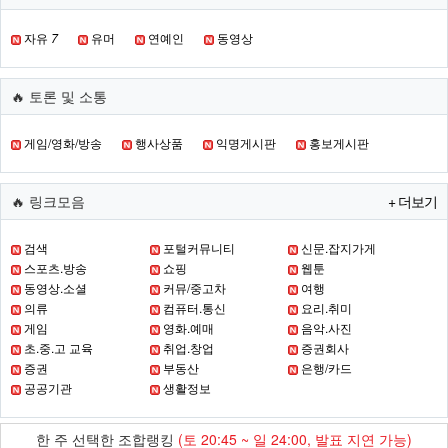
자유
7
유머
연예인
동영상
🔥 토론 및 소통
게임/영화/방송
행사상품
익명게시판
홍보게시판
🔥 링크모음
+ 더보기
검색
포털커뮤니티
신문.잡지가게
스포츠.방송
쇼핑
웹툰
동영상.소셜
커뮤/중고차
여행
의류
컴퓨터.통신
요리.취미
게임
영화.예매
음악.사진
초.중.고 교육
취업.창업
증권회사
증권
부동산
은행/카드
공공기관
생활정보
한 주 선택한 조합랭킹
(토 20:45 ~ 일 24:00, 발표 지연 가능)