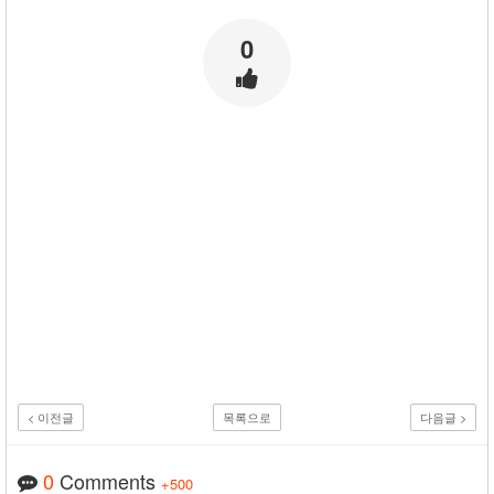
원
이
0
마
누
라
보
다
나
은…
< 이전글
목록으로
다음글 >
0
Comments
+500