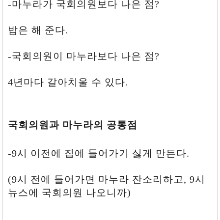
-마누라가 국회의원보다 나은 점?
가
사
랑
밥은 해 준다.
하
는
줄
-국회의원이 마누라보다 나은 점?
안
다.
6.
4년마다 갈아치울 수 있다.
내
말
은
죽
어
국회의원과 마누라의 공통점
라
안
듣
-9시 이전에 집에 들어가기 싫게 만든다.
고
자
기
(9시 전에 들어가면 마누라 잔소리하고, 9시
맘
대
뉴스에 국회의원 나오니까)
로
하
다