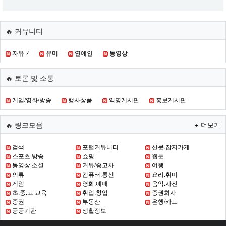
🔥 커뮤니티
자유
7
유머
연예인
동영상
🔥 토론 및 소통
게임/영화/방송
행사상품
익명게시판
홍보게시판
🔥 링크모음
+ 더보기
검색
포털커뮤니티
신문.잡지가게
스포츠.방송
쇼핑
웹툰
동영상.소셜
커뮤/중고차
여행
의류
컴퓨터.통신
요리.취미
게임
영화.예매
음악.사진
초.중.고 교육
취업.창업
증권회사
증권
부동산
은행/카드
공공기관
생활정보