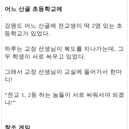
패
어느 산골 초등학교에
가
망
신
한
강원도 어느 산골에 전교생이 딱 2명 있는 초
다.
등학교가 있었다.
7.
헤
어
하루는 교장 선생님이 복도를 지나가는데, 그
지
려
두 학생이 서로 싸우고 있었다.
면
절
차
그래서 교장 선생님이 교실에 들어가서 한마
가
디!
복
잡
하
“전교 1, 2등 하는 놈들이 서로 싸워서야 되겠
다.
냐!”
마
누
라
와
국
창조 게임
회