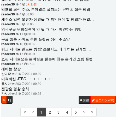
reader39
4
5시간전
밤포탈 최신 주소, 분야별로 살펴보는 콘텐츠 접근 방법
reader39
4
08.06
새주소 입력 오류가 생겼을 때 확인해야 할 방법과 해결…
reader39
6
08.05
영국구글 우회접속이 안 될 때 다시 확인하는 방법
reader39
11
08.04
무료 웹툰 사이트 추천 플랫폼 정리 주소얌
reader39
16
08.02
링크 사이트 만드는 방법: 초보자도 따라 하는 단계별 …
reader39
17
08.01
쇼핑 사이트모음 분야별로 한눈에 찾는 온라인 쇼핑 플랫…
reader39
47
07.30
레바논 참상
싼다팍
216
2024.09.30
미쳐버린 JTBC..ㅋㅋㅋㅋㅋㅋㅋ
묻지마
203
2024.09.30
전광훈 검찰 송치
간지녀
219
2024.09.25
정렬
글쓰기
(+200)
1
2
3
4
5