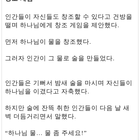
의
원
-
인간들이 자신들도 창조할 수 있다고 건방을
마
떨며 하나님에게 창조 게임을 제안했다.
누
라
가
먼저 하나님이 물을 창조했다.
국
회
의
그러자 인간이 그 물로 술을 만들었다.
원
보
다
나
인간들은 기뻐서 밤새 술을 마시며 자신들이
은
점?
하나님을 이겼다고 자축했다.
밥
은
해
하지만 술에 잔뜩 취한 인간들이 다음 날 새
준
벽 더듬거리면서 말했다.
다.
-
국
“하나님 물… 물 좀 주세요!”
회
의