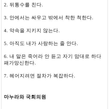
우
2. 뒤통수를 친다.
고
밖
에
3. 안에서는 싸우고 밖에서 착한 척한다.
서
착
한
4. 약속을 지키지 않는다.
척
한
다.
5. 아직도 내가 사랑하는 줄 안다.
4.
약
속
6. 내 말은 죽어라 안 듣고 자기 맘대로 하다
을
패가망신한다.
지
키
지
7. 헤어지려면 절차가 복잡하다.
않
는
다.
5.
아
마누라와 국회의원
직
도
내