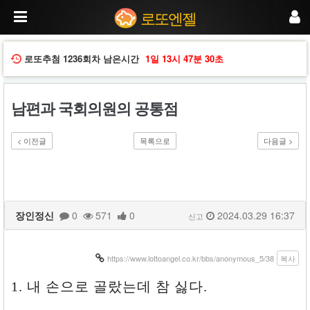
1.
로또엔젤
내
손
으
로
로또추첨
1236회차
남은시간
1일
13시
47분
29초
골
랐
는
남편과 국회의원의 공통점
데
참
싫
< 이전글
목록으로
다음글 >
다.
2.
뒤
통
수
를
장인정신
0
571
0
2024.03.29 16:37
친
신고
다.
3.
안
https://www.lottoangel.co.kr/bbs/anonymous_5/38
복사
에
서
1. 내 손으로 골랐는데 참 싫다.
는
싸