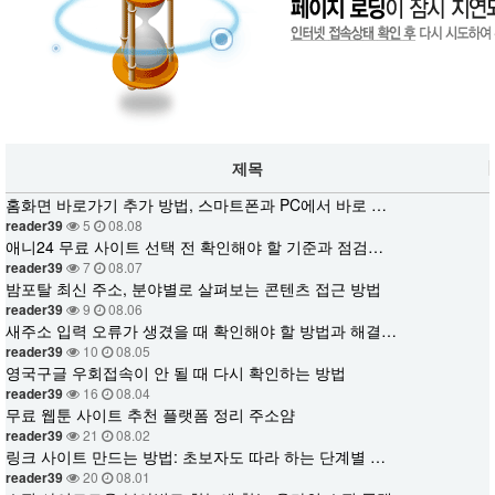
제목
홈화면 바로가기 추가 방법, 스마트폰과 PC에서 바로 …
reader39
5
08.08
애니24 무료 사이트 선택 전 확인해야 할 기준과 점검…
reader39
7
08.07
밤포탈 최신 주소, 분야별로 살펴보는 콘텐츠 접근 방법
reader39
9
08.06
새주소 입력 오류가 생겼을 때 확인해야 할 방법과 해결…
reader39
10
08.05
영국구글 우회접속이 안 될 때 다시 확인하는 방법
reader39
16
08.04
무료 웹툰 사이트 추천 플랫폼 정리 주소얌
reader39
21
08.02
링크 사이트 만드는 방법: 초보자도 따라 하는 단계별 …
reader39
20
08.01