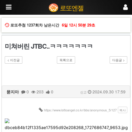
기
로또엔젤
사
타
이
틀
로또추첨
1237회차
남은시간
6일
12시
50분
28초
뽑
는
센
미쳐버린 JTBC..ㅋㅋㅋㅋㅋㅋㅋ
스
보
소..
< 이전글
목록으로
다음글 >
ㅋ
ㅋ
ㅋ
ㅋ
근
데
묻지마
0
203
0
2024.09.30 17:59
5
신고
년
확
실
https://www.lottoangel.co.kr/bbs/anonymous_5/127
복사
함?
ㅋ
ㅋ
ㅋ