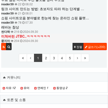
reader39
22
08.02
링크 사이트 만드는 방법: 초보자도 따라 하는 단계별 …
reader39
21
08.01
쇼핑 사이트모음 분야별로 한눈에 찾는 온라인 쇼핑 플랫…
reader39
78
07.30
레바논 참상
싼다팍
216
2024.09.30
미쳐버린 JTBC..ㅋㅋㅋㅋㅋㅋㅋ
묻지마
204
2024.09.30
정렬
글쓰기
(+200)
1
2
3
4
5
🔥 커뮤니티
자유
12
유머
연예인
1
동영상
2
🔥 토론 및 소통