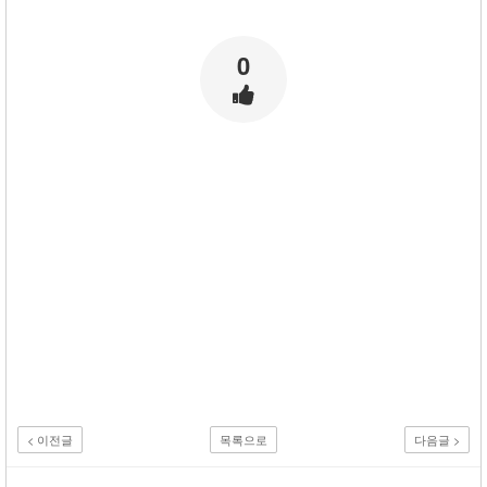
0
< 이전글
목록으로
다음글 >