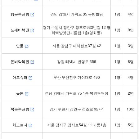
행운복권방
경남 김해시 가락로 35 동방빌딩
1명
4명
경기 수원시 장안구 정조로933번길 12 영
도깨비복권
1명
9명
화떡방앗간기름집 1층(영화동)
만물
서울 강남구 테헤란로37길 42
1명
3명
돈벼락복권
강원 태백시 번영로 356
1명
8명
아트슈퍼
부산 부산진구 가야대로 490
1명
4명
늘봄
경남 김해시 가락로 75 1층 복권판매점
1명
2명
북문복권방
경기 수원시 장안구 정조로 927-1
1명
13명
차오르다
서울 강서구 강서로54길 11 가동1층
1명
5명