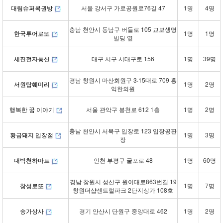
대림슈퍼복권방
서울 강서구 가로공원로76길 47
1명
4명
충남 천안시 동남구 버들로 105 교보생명
한국투어로또
1명
1명
빌딩 옆
세진전자통신
대구 서구 서대구로 156
1명
39명
경남 창원시 마산회원구 3·15대로 709 홍
서원탑훼미리
1명
2명
익한의원
행복한 꿈 이야기
서울 관악구 봉천로 612 1층
1명
2명
충남 천안시 서북구 입장로 123 입장공판
황금돼지 입장점
1명
3명
장
대박천하마트
인천 부평구 굴포로 48
1명
60명
경남 창원시 성산구 원이대로863번길 19
창성로또
1명
7명
창원더샵센트럴파크 2단지상가 108호
송가상사
경기 안산시 단원구 중앙대로 462
1명
2명