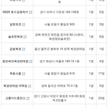
호
GS25 호수공원럭키
경기 파주시 가온로 184 108호
1명
2명
갈현토큰
서울 은평구 통일로 905
1명
3명
경북 예천군 예천읍 효자로 82 (서본리,
솔로몬복권
1명
6명
복권명당솔로몬)
금빛복권
울산 울주군 봉화로 16 왼쪽 복권판매점
1명
1명
동탄써밋복권판매점
경기 화성시 여울로 189-16 1층
1명
4명
묵동식품
서울 중랑구 동일로 919
1명
17명
복권판매점 약목점
경북 칠곡군 약목로 75-3 1층
1명
3명
경기 고양시 덕양구 화정로 지하 60 화정
교통카드충전소
1명
23명
역 2번출구