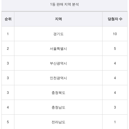
1등 판매 지역 분석
순위
지역
당첨자 수
1
경기도
10
2
서울특별시
5
3
부산광역시
4
3
인천광역시
4
3
충청북도
4
4
충청남도
3
5
전라남도
1