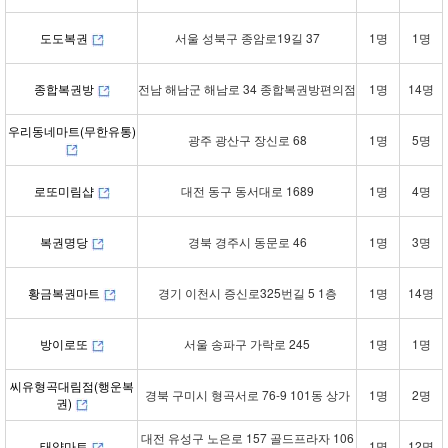
도도복권
서울 성북구 종암로19길 37
1명
1명
종합복권방
전남 해남군 해남로 34 종합복권방편의점
1명
14명
우리동네마트(무한유통)
광주 광산구 장신로 68
1명
5명
로또미림샵
대전 동구 동서대로 1689
1명
4명
복권명당
경북 경주시 동문로 46
1명
3명
황금복권마트
경기 이천시 증신로325번길 5 1층
1명
14명
방이로또
서울 송파구 가락로 245
1명
1명
씨유형곡대림점(행운복
경북 구미시 형곡서로 76-9 101동 상가
1명
2명
권)
대전 유성구 노은로 157 골드프라자 106
태양마트
1명
12명