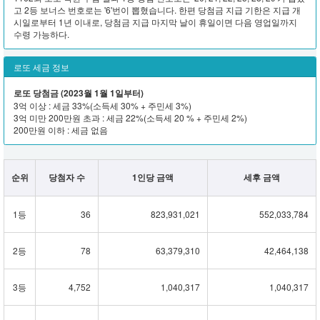
고 2등 보너스 번호로는 '6'번이 뽑혔습니다. 한편 당첨금 지급 기한은 지급 개
시일로부터 1년 이내로, 당첨금 지급 마지막 날이 휴일이면 다음 영업일까지
수령 가능하다.
로또 세금 정보
로또 당첨금 (2023월 1월 1일부터)
3억 이상 : 세금 33%(소득세 30% + 주민세 3%)
3억 미만 200만원 초과 : 세금 22%(소득세 20 % + 주민세 2%)
200만원 이하 : 세금 없음
순위
당첨자 수
1인당 금액
세후 금액
1등
36
823,931,021
552,033,784
2등
78
63,379,310
42,464,138
3등
4,752
1,040,317
1,040,317