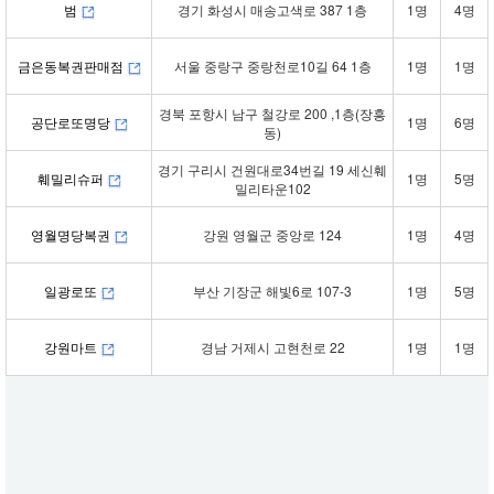
범
경기 화성시 매송고색로 387 1층
1명
4명
금은동복권판매점
서울 중랑구 중랑천로10길 64 1층
1명
1명
경북 포항시 남구 철강로 200 ,1층(장흥
공단로또명당
1명
6명
동)
경기 구리시 건원대로34번길 19 세신훼
훼밀리슈퍼
1명
5명
밀리타운102
영월명당복권
강원 영월군 중앙로 124
1명
4명
일광로또
부산 기장군 해빛6로 107-3
1명
5명
강원마트
경남 거제시 고현천로 22
1명
1명