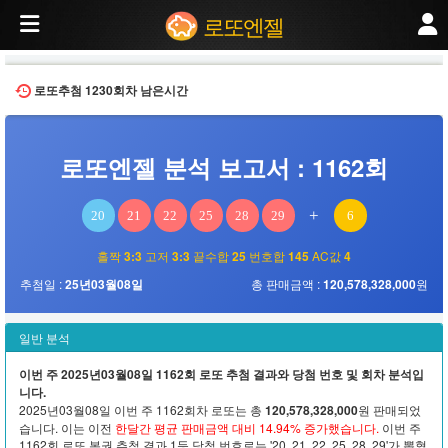
로또엔젤
2025년03월08일 추첨된 제1162회 로또 당첨번호 분석. 번호 분포, 홀짝 비율, 고
로또엔젤
로또추첨
1230회차
남은시간
로또엔젤 분석 보고서 : 1162회
+
20
21
22
25
28
29
6
홀짝
3:3
고저
3:3
끝수합
25
번호합
145
AC값
4
추첨일 :
25년03월08일
총 판매금액 :
120,578,328,000
원
일반 분석
이번 주 2025년03월08일 1162회 로또 추첨 결과와 당첨 번호 및 회차 분석입
니다.
2025년03월08일 이번 주 1162회차 로또는 총
120,578,328,000
원 판매되었
습니다. 이는 이전
한달간 평균 판매금액 대비 14.94% 증가했습니다.
이번 주
1162회 로또 복권 추첨 결과 1등 당첨 번호로는 '20, 21, 22, 25, 28, 29'가 뽑혔