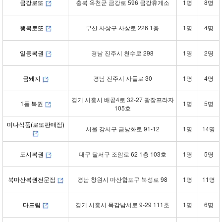
금강로또
충북 옥천군 금강로 596 금강휴게소
1명
8명
행복로또
부산 사상구 사상로 226 1층
1명
4명
일등복권
경남 진주시 천수로 298
1명
2명
금돼지
경남 진주시 사들로 30
1명
4명
경기 시흥시 배곧4로 32-27 광장프라자
1등 복권
1명
5명
105호
미나식품(로또판매점)
서울 강서구 금낭화로 91-12
1명
14명
도시복권
대구 달서구 조암로 62 1층 103호
1명
5명
북마산복권전문점
경남 창원시 마산합포구 북성로 98
1명
11명
다드림
경기 시흥시 목감남서로 9-29 111호
1명
6명