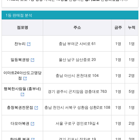
1등 판매점 분석
점포명
주소
금주
누적
찬누리
충남 부여군 사비로 61
1명
1명
일등복권방
울산 남구 삼산중로 20
1명
1명
이마트24아산도고명당
충남 아산시 온천대로 104
1명
2명
점
행복한사람들 (흥부네)
경기 광주시 곤지암읍 경충대로 763
1명
5명
충청복권전문점
충남 천안시 서북구 성환읍 성환2로 108
1명
1명
다모아복권
서울 구로구 경인로19길 4
1명
2명
한아름 복권
경기 김포시 장차로 19
1명
3명