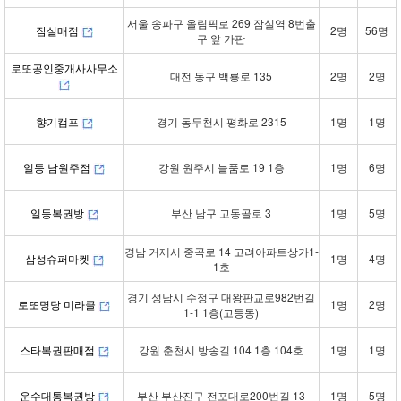
서울 송파구 올림픽로 269 잠실역 8번출
잠실매점
2명
56명
구 앞 가판
로또공인중개사사무소
대전 동구 백룡로 135
2명
2명
향기캠프
경기 동두천시 평화로 2315
1명
1명
일등 남원주점
강원 원주시 늘품로 19 1층
1명
6명
일등복권방
부산 남구 고동골로 3
1명
5명
경남 거제시 중곡로 14 고려아파트상가1-
삼성슈퍼마켓
1명
4명
1호
경기 성남시 수정구 대왕판교로982번길
로또명당 미라클
1명
2명
1-1 1층(고등동)
스타복권판매점
강원 춘천시 방송길 104 1층 104호
1명
1명
운수대통복권방
부산 부산진구 전포대로200번길 13
1명
5명