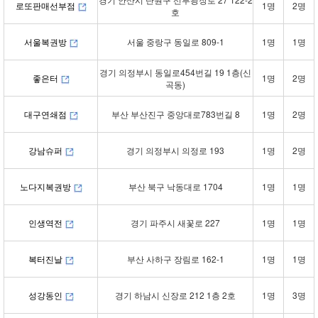
로또판매선부점
1명
2명
호
서울복권방
서울 중랑구 동일로 809-1
1명
1명
경기 의정부시 동일로454번길 19 1층(신
좋은터
1명
2명
곡동)
대구연쇄점
부산 부산진구 중앙대로783번길 8
1명
2명
강남슈퍼
경기 의정부시 의정로 193
1명
2명
노다지복권방
부산 북구 낙동대로 1704
1명
1명
인생역전
경기 파주시 새꽃로 227
1명
1명
복터진날
부산 사하구 장림로 162-1
1명
1명
성강동인
경기 하남시 신장로 212 1층 2호
1명
3명