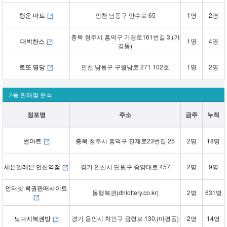
행운 마트
인천 남동구 만수로 65
1명
2명
충북 청주시 흥덕구 가경로161번길 3,(가
대박찬스
1명
4명
경동)
로또 명당
인천 남동구 구월남로 271 102호
1명
2명
2등 판매점 분석
점포명
주소
금주
누적
썬마트
충북 청주시 흥덕구 진재로23번길 25
2명
18명
세븐일레븐 안산역점
경기 안산시 단원구 중앙대로 457
2명
9명
인터넷 복권판매사이트
동행복권(dhlottery.co.kr)
2명
631명
노다지복권방
경기 용인시 처인구 금령로 130,(마평동)
2명
14명