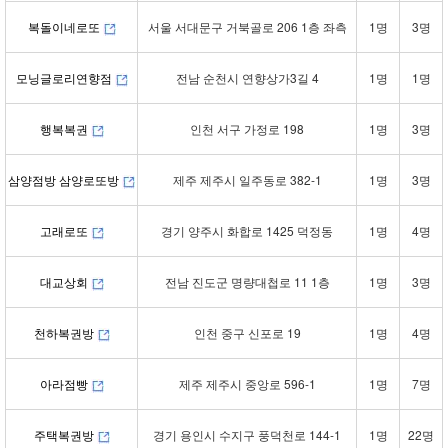
복돌이네로또
서울 서대문구 거북골로 206 1층 좌측
1명
3명
모닝글로리연향점
전남 순천시 연향상가3길 4
1명
1명
행복복권
인천 서구 가정로 198
1명
3명
삼양점방 삼양로또방
제주 제주시 일주동로 382-1
1명
3명
고래로또
경기 양주시 화합로 1425 덕정동
1명
4명
대교상회
전남 진도군 명량대첩로 11 1층
1명
3명
천하복권방
인천 중구 신포로 19
1명
4명
아라점빵
제주 제주시 중앙로 596-1
1명
7명
주택복권방
경기 용인시 수지구 풍덕천로 144-1
1명
22명