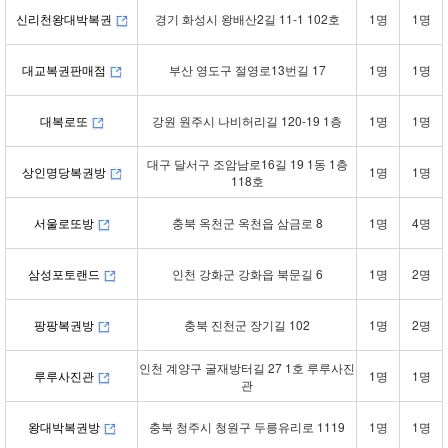
신리천왕대박복권
경기 화성시 왕배산2길 11-1 102호
1명
1명
대교복권판매점
부산 영도구 절영로13번길 17
1명
1명
대복로또
강원 원주시 나비허리길 120-19 1층
1명
1명
대구 달서구 조암남로16길 19 1동 1층
상인명당복권방
1명
1명
118호
서울로또방
충북 옥천군 옥천읍 삼금로 8
1명
4명
삼성포토랜드
인천 강화군 강화읍 북문길 6
1명
2명
팡팡복권방
충북 진천군 장기길 102
1명
2명
인천 계양구 굴재방터길 27 1호 루루사진
루루사진관
1명
1명
관
왕대박복권방
충북 청주시 청원구 두릉유리로 1119
1명
1명