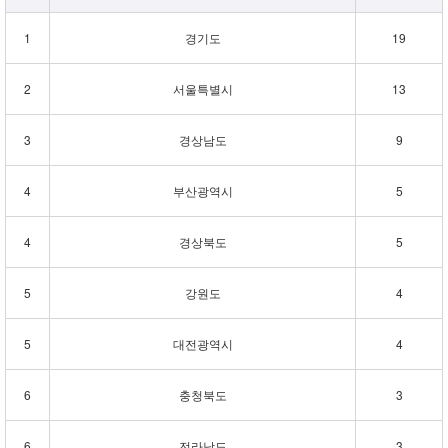
1
경기도
19
2
서울특별시
13
3
경상남도
9
4
부산광역시
5
4
경상북도
5
5
강원도
4
5
대전광역시
4
6
충청북도
3
6
전라남도
3