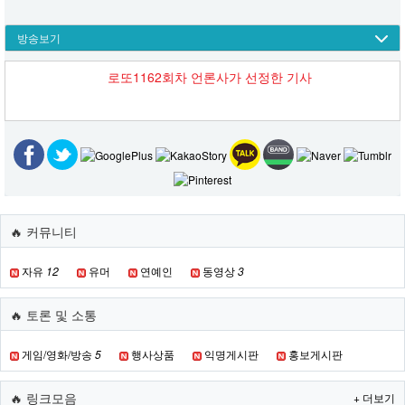
방송보기
로또1162회차 언론사가 선정한 기사
🔥 커뮤니티
자유
12
유머
연예인
동영상
3
🔥 토론 및 소통
게임/영화/방송
5
행사상품
익명게시판
홍보게시판
🔥 링크모음
+ 더보기