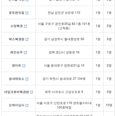
로또편의점
전남 강진군 보은로 115
1명
1명
서울 구로구 경인로35길 83 1층 101호
소망복권
1명
2명
(고척동)
예스복권방
경기 남양주시 별내중앙로 56
1명
3명
레인보우
경북 경산시 성동로 16
1명
1명
엔마트
서울 동대문구 장한로31길 10
1명
2명
송내매표소
경기 부천시 송내대로 37 104호
1명
1명
네잎크로버복권방
제주 서귀포시 고성오조로 9
1명
3명
서울 서초구 신반포로 176 센트럴시티내
오케이상사
1명
10명
100호매점
경기 안산시 단원구 선부광장로 27 122-2