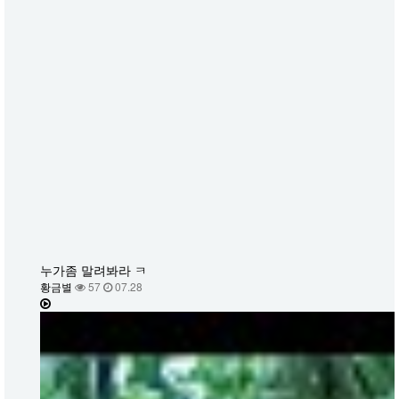
누가좀 말려봐라 ㅋ
황금별
57
07.28