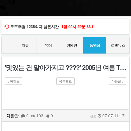
차단회원
1:1문의
로또추첨
1236회차
남은시간
1일
04시
59분
32초
자유
유머
연예인
동영상
로또뉴스
'맛있는 건 알아가지고 ????' 2005년 여름 TV 광고 모음 | 옛날티브이 옛날광고 추억의광고
< 이전글
목록으로
다음글 >
차한잔
0
103
0
07.07 11:17
신고