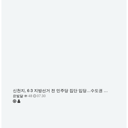
신천지, 6·3 지방선거 전 민주당 집단 입당…수도권 …
은빛달
48
07.30