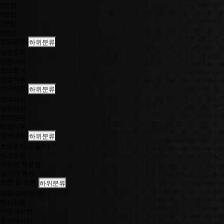
날
3분법
티
5분법
브
7분법
이
9분법
옛
로또당첨
하위분류
날
당첨조회
광
당첨내역
고
로또분석
추
엔젤적중
억
전국매장
하위분류
의
전국매장
광
당첨매장
고
로또명당
매장리뷰
정보공유
하위분류
로또숫자(꿈풀이)
링크모음
유튜브 핫클립
실시간 영상
토론 및 소통
하위분류
게임/영화/방송
행사상품
익명게시판
홍보게시판