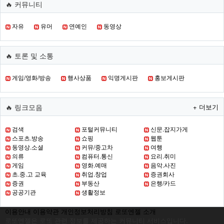
🔥 커뮤니티
자유
유머
연예인
동영상
🔥 토론 및 소통
게임/영화/방송
행사상품
익명게시판
홍보게시판
🔥 링크모음
+ 더보기
검색
포털커뮤니티
신문.잡지가게
스포츠.방송
쇼핑
웹툰
동영상.소셜
커뮤/중고차
여행
의류
컴퓨터.통신
요리.취미
게임
영화.예매
음악.사진
초.중.고 교육
취업.창업
증권회사
증권
부동산
은행/카드
공공기관
생활정보
이용안내
이용약관
개인정보처리방침
로또엔젤 소개
로또엔젤은 로또 관련 정보를 제공하는 커뮤니티 서비스입니다.