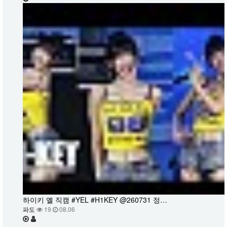
하이키 옐 직캠 #YEL #H1KEY @260731 정…
파도
19
08.06