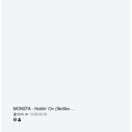
MONSTA - Holdin' On (Skrillex …
묻지마
19
08.06