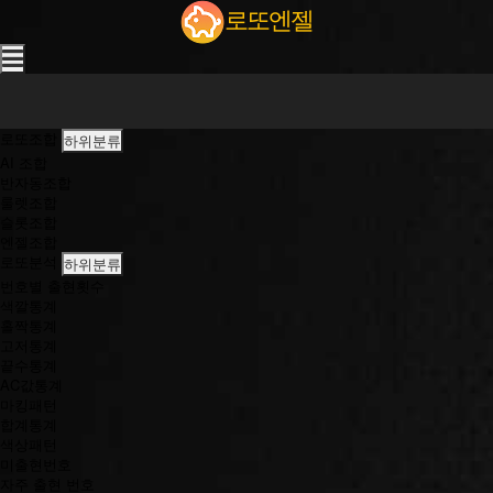
'맛
로또엔젤
있
는
건
알
아
가
로또조합
하위분류
지
AI 조합
고
반자동조합
????'
룰렛조합
2
슬롯조합
0
엔젤조합
0
로또분석
하위분류
5
년
번호별 출현횟수
여
색깔통계
름
홀짝통계
T
고저통계
V
끝수통계
광
AC값통계
고
마킹패턴
모
합계통계
음
색상패턴
|
미출현번호
옛
자주 출현 번호