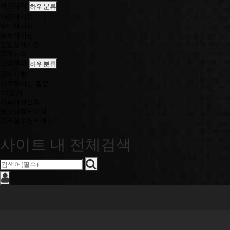
커뮤니티
하위분류
자유게시판
유머게시판
포토게시판
동영상게시판
로또뉴스
고객센터
하위분류
공지사항
자주하시는 질문
1:1문의
기능개선요청
로또당첨판매점
로또실수령액계산기
사이트 내 전체검색