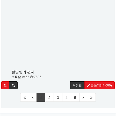
탈영병의 편지
초록숲
57
07.25
정렬
글쓰기
(+1,000)
1
2
3
4
5