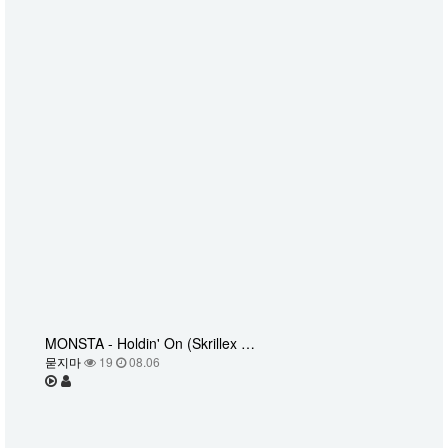
MONSTA - Holdin' On (Skrillex …
묻지마
19
08.06