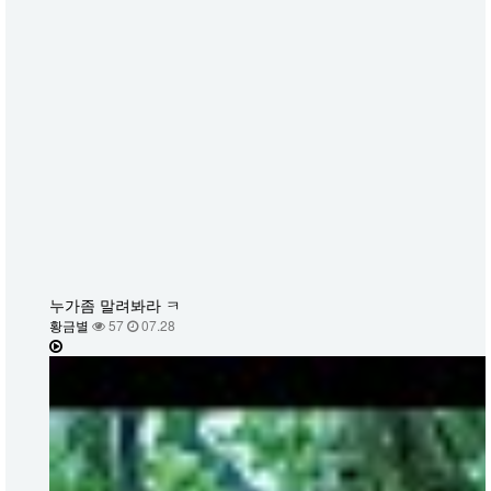
누가좀 말려봐라 ㅋ
황금별
57
07.28