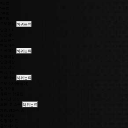
e
3분법
a
5분법
m
7분법
H
9분법
i
로또당첨
하위분류
g
당첨조회
h
당첨내역
l
로또분석
i
엔젤적중
g
전국매장
하위분류
h
전국매장
t
당첨매장
s
로또명당
매장리뷰
정보공유
하위분류
로또숫자(꿈풀이)
링크모음
유튜브 핫클립
실시간 영상
토론 및 소통
하위분류
게임/영화/방송
행사상품
익명게시판
홍보게시판