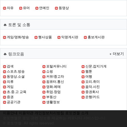
자유
유머
연예인
동영상
🔥 토론 및 소통
게임/영화/방송
행사상품
익명게시판
홍보게시판
🔥 링크모음
+ 더보기
검색
포털커뮤니티
신문.잡지가게
스포츠.방송
쇼핑
웹툰
동영상.소셜
커뮤/중고차
여행
의류
컴퓨터.통신
요리.취미
게임
영화.예매
음악.사진
초.중.고 교육
취업.창업
증권회사
증권
부동산
은행/카드
공공기관
생활정보
이용안내
이용약관
개인정보처리방침
로또엔젤 소개
로또엔젤은 로또 관련 정보를 제공하는 커뮤니티 서비스입니다.
© 로또엔젤. All rights reserved.