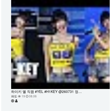
하이키 옐 직캠 #YEL #H1KEY @260731 정…
파도
19
08.06