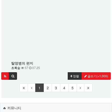
탈영병의 편지
초록숲
57
07.25
정렬
글쓰기
(+1,000)
1
2
3
4
5
🔥 커뮤니티