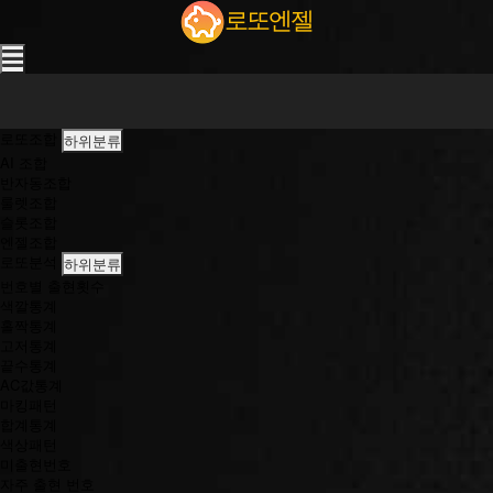
3
로또엔젤
연
패
끝
에
멘
탈
로또조합
하위분류
나
AI 조합
간
반자동조합
기
룰렛조합
인
슬롯조합
ㅋ
엔젤조합
ㅋ
로또분석
하위분류
(f
t.
번호별 출현횟수
룰
색깔통계
러)
홀짝통계
|
고저통계
K
끝수통계
i
AC값통계
i
마킹패턴
n
합계통계
S
색상패턴
t
미출현번호
r
자주 출현 번호