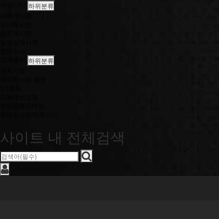
커뮤니티
하위분류
자유게시판
유머게시판
포토게시판
동영상게시판
로또뉴스
고객센터
하위분류
공지사항
자주하시는 질문
1:1문의
기능개선요청
로또당첨판매점
로또실수령액계산기
사이트 내 전체검색