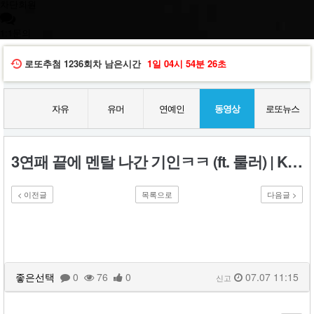
차단회원
1:1문의
로또추첨
1236회차
남은시간
1일
04시
54분
25초
자유
유머
연예인
동영상
로또뉴스
3연패 끝에 멘탈 나간 기인ㅋㅋ (ft. 룰러) | Kiin Stream Highlights
< 이전글
목록으로
다음글 >
좋은선택
0
76
0
07.07 11:15
신고