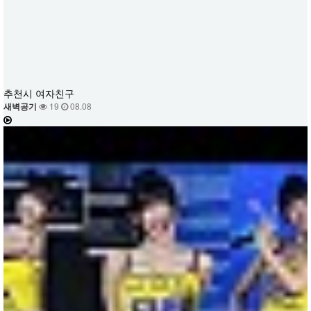
추천시 여자친구
새벽공기
19
08.08