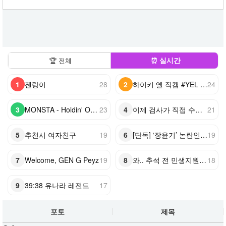
⏰ 실시간
🏆 전체
1
젠랑이
28
2
하이키 옐 직캠 #YEL #H1KEY @260731 정읍물빛축제 ♬ 여름이었다 (Summe…
24
3
MONSTA - Holdin' On (Skrillex & Nero Remix)
23
4
이제 검사가 직접 수사 못 한다…72년 사법체계 대전환421421
21
5
추천시 여자친구
19
6
[단독] ‘장윤기’ 논란인데…‘경찰관 뺑소니’ 수사 빼돌린 경찰
19
7
Welcome, GEN G Peyz
19
8
와.. 추석 전 민생지원금 또 준다?
18
9
39:38 유나라 레전드
17
포토
제목