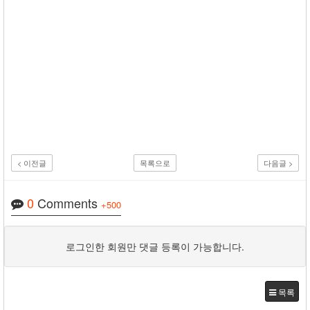
< 이전글
목록으로
다음글 >
0
Comments
+500
로그인한 회원만 댓글 등록이 가능합니다.
목록