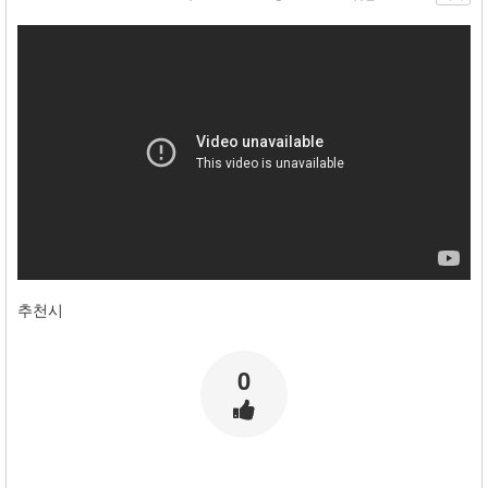
추천시
0