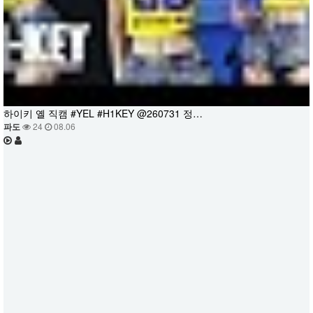
하이키 옐 직캠 #YEL #H1KEY @260731 정…
파도
24
08.06