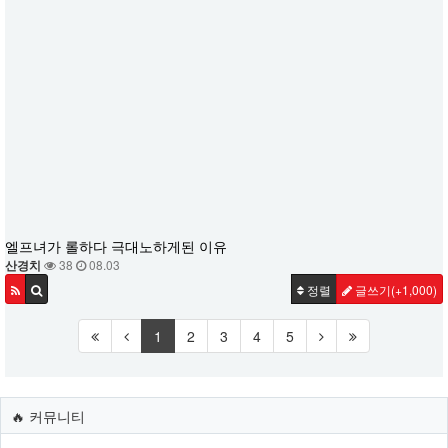
엘프녀가 롤하다 극대노하게된 이유
산경치
38
08.03
정렬
글쓰기
(+1,000)
1
2
3
4
5
🔥 커뮤니티