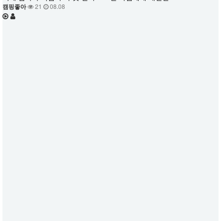
캠핑좋아
21
08.08