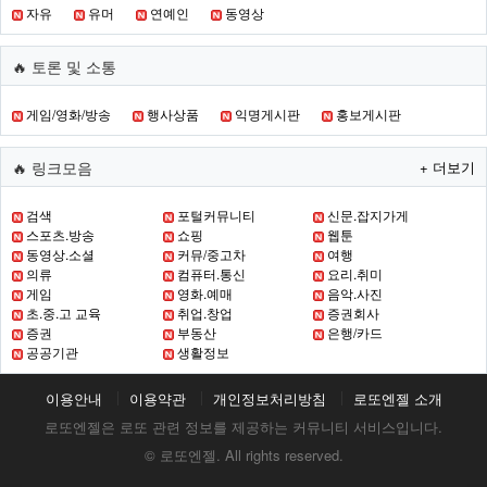
자유
유머
연예인
동영상
🔥 토론 및 소통
게임/영화/방송
행사상품
익명게시판
홍보게시판
🔥 링크모음
+ 더보기
검색
포털커뮤니티
신문.잡지가게
스포츠.방송
쇼핑
웹툰
동영상.소셜
커뮤/중고차
여행
의류
컴퓨터.통신
요리.취미
게임
영화.예매
음악.사진
초.중.고 교육
취업.창업
증권회사
증권
부동산
은행/카드
공공기관
생활정보
이용안내
이용약관
개인정보처리방침
로또엔젤 소개
로또엔젤은 로또 관련 정보를 제공하는 커뮤니티 서비스입니다.
© 로또엔젤. All rights reserved.