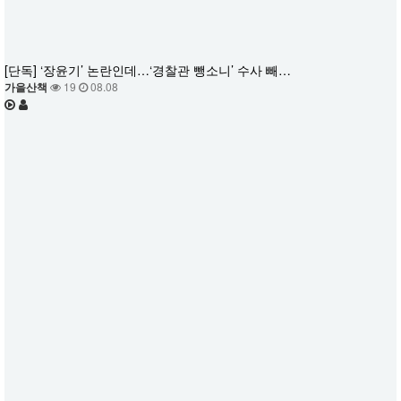
[단독] ‘장윤기’ 논란인데…‘경찰관 뺑소니’ 수사 빼…
가을산책
19
08.08