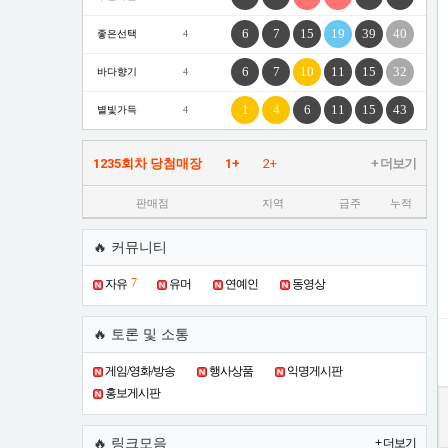
6
7
15
19
39
40
좋은선택
4
6
7
10
11
15
32
바다향기
4
1
4
6
11
15
43
별빛가득
4
1235회차 당첨매장
1+
2+
+ 더보기
판매점
지역
금주
누적
🔥 커뮤니티
7
자유
유머
연예인
동영상
🔥 토론 및 소통
게임/영화/방송
행사상품
익명게시판
홍보게시판
🔥 링크모음
+ 더보기