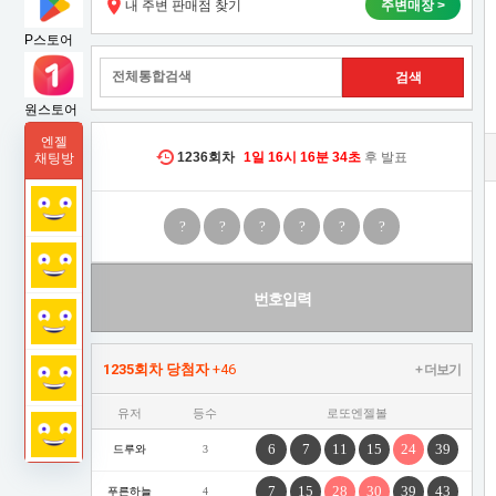
내 주변 판매점 찾기
주변매장 >
P스토어
원스토어
엔젤
1236
회차
1일
16시
16분
33초
후 발표
채팅방
?
?
?
?
?
?
번호입력
1235회차 당첨자
+46
+ 더보기
유저
등수
로또엔젤볼
6
7
11
15
24
39
드루와
3
7
15
28
30
39
43
푸른하늘
4