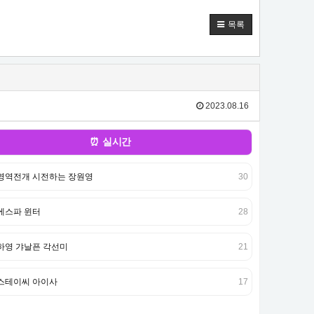
목록
2023.08.16
⏰ 실시간
영역전개 시전하는 장원영
30
에스파 윈터
28
하영 갸날픈 각선미
21
스테이씨 아이사
17