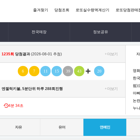
즐겨찾기
당첨조회
로또실수령액계산기
로또당첨판매
전국매장
정보공유
1235회
당첨결과
(2026-08-01 추첨)
+ 더보기
자
+
영화
6
7
11
15
39
43
20
한국
펌)
엔젤럭키볼, 5분단위 하루 288회진행
+ 더보기
아빠
논란
4
분
33초
누나
자유
유머
연예인