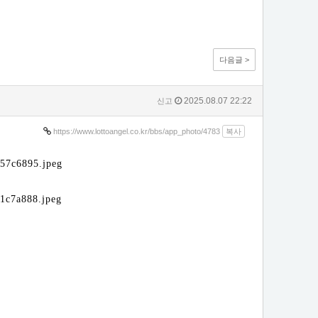
다음글 >
2025.08.07 22:22
신고
https://www.lottoangel.co.kr/bbs/app_photo/4783
복사