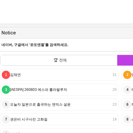
Notice
네이버, 구글에서 '로또엔젤'를 검색하세요.
🏆 전체
1
김채연
31
2
3
[AESPA] 260803 에스파 롤라팔루자
29
4
5
오늘자 일본으로 출국하는 엔믹스 설윤
23
6
7
권은비 시구사진 고화질
19
8