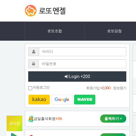
강
강
LOTTOANGEL
나
나
언
언
로또조합
로또당첨
Login +200
자동로그인
+2,000
회원가입
|
정보찾기
+36
금일출석회원
출첵하기 >
공식앱