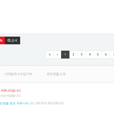
검색
아일릿 원희
프로미스나인 박지원 백지헌
프로
1
2
3
4
5
6
이메일주소수집거부
로또엔젤 소개
|
공 커뮤니티입니다.
용으로 제공됩니다.
또엔젤-로또 커뮤니티
ALL RIGHTS RESERVED,