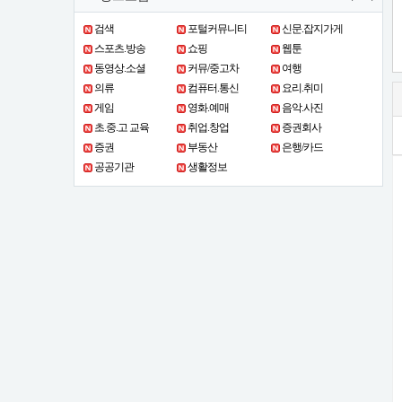
검색
포털커뮤니티
신문.잡지가게
스포츠.방송
쇼핑
웹툰
동영상.소셜
커뮤/중고차
여행
의류
컴퓨터.통신
요리.취미
게임
영화.예매
음악.사진
초.중.고 교육
취업.창업
증권회사
증권
부동산
은행/카드
공공기관
생활정보