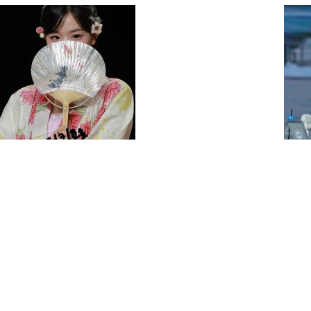
권은비 시구사진 고화질
영역전개 시전하는 장원영
[AE
루자
김채연
아이들 민니 출국 260730
프로