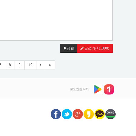
정렬
글쓰기
(+1,000)
미스나인 백지헌
아이유 삼계탕 후기
7
8
9
10
로또엔젤 APP
|