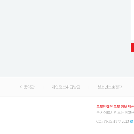
이용약관
개인정보취급방침
청소년보호정책
|
|
|
로또엔젤은 로또 정보 제
본 사이트의 정보는 참고
COPYRIGHT © 2023
로