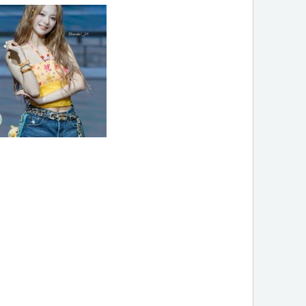
SPA] 260803 에스파 롤라팔
에스파 윈터
미스나인 이나경
[QWER] 쵸단