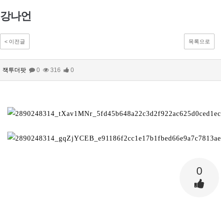
강나언
< 이전글
목록으로
잭투더팟
0
316
0
0