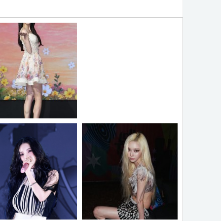
 갸날픈 각선미
오늘자 일본으로 출국하는 엔믹
스 설윤