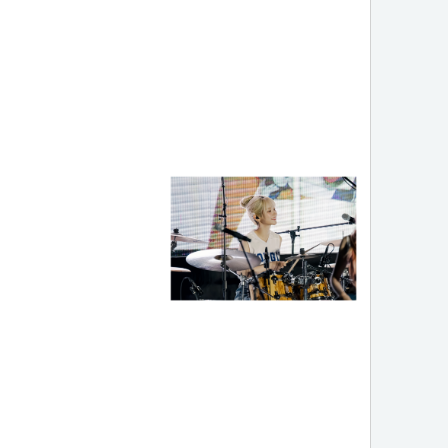
한 빨간 홀터넥 프로미스나
프로미스나인 송하영,이나경,백
팬미팅 송하영
지헌
R 히나
송서미 아나운서
투하츠 지우
QWER 쵸단