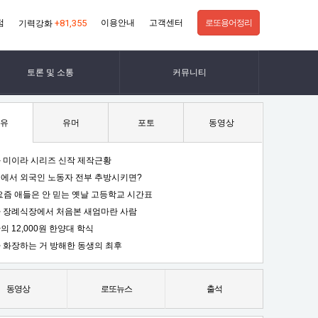
점
+81,355
이용안내
고객센터
로또용어정리
기력강화
토론 및 소통
커뮤니티
유
유머
포토
동영상
 미이라 시리즈 신작 제작근황
에서 외국인 노동자 전부 추방시키면?
요즘 애들은 안 믿는 옛날 고등학교 시간표
 장례식장에서 처음본 새엄마란 사람
의 12,000원 한양대 학식
 화장하는 거 방해한 동생의 최후
동영상
로또뉴스
출석