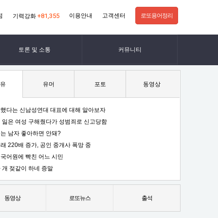
점
+81,355
이용안내
고객센터
로또용어정리
기력강화
토론 및 소통
커뮤니티
유
유머
포토
동영상
했다는 신남성연대 대표에 대해 알아보자
 잃은 여성 구해줬다가 성범죄로 신고당함
는 남자 좋아하면 안돼?
래 220배 증가, 공인 중개사 폭망 중
국어원에 빡친 어느 시민
 개 젖같이 하네 증말
동영상
로또뉴스
출석