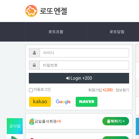
밴
유
LOTTOANGEL
튜
쯔
브
채
다
널
로또조합
로또당첨
은
시
7/
격
7
삭
투
제
한
기
Login +200
다
고
훈
자동로그인
+2,000
회원가입
|
정보찾기
하
련
네
요
하
+6
금일출석회원
출첵하기 >
는
공식앱
모