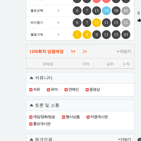
6
7
15
19
39
40
좋은선택
4
0
6
7
10
11
15
32
바다향기
4
1
4
6
11
15
43
별빛가득
4
1235회차 당첨매장
1+
2+
+ 더보기
판매점
지역
금주
누적
🔥 커뮤니티
자유
유머
연예인
동영상
🔥 토론 및 소통
게임/영화/방송
행사상품
익명게시판
홍보게시판
🔥 링크모음
+ 더보기