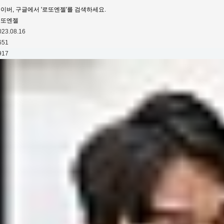
이버, 구글에서 '로또엔젤'를 검색하세요.
로또엔젤
023.08.16
651
917