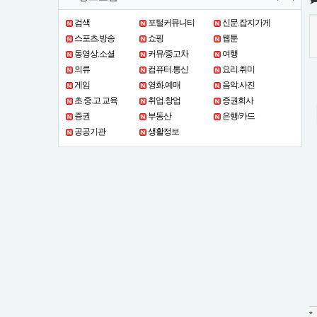
검색
포털커뮤니티
신문.잡지가게
스포츠.방송
쇼핑
웹툰
동영상.소셜
커뮤/중고차
여행
의류
컴퓨터.통신
요리.취미
게임
영화.예매
음악.사진
초.중.고 교육
취업.창업
증권회사
증권
부동산
은행/카드
공공기관
생활정보
*