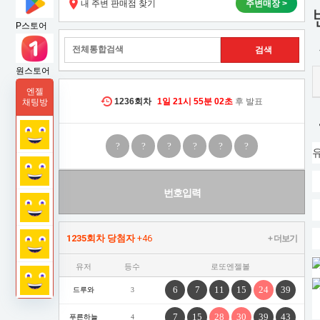
내 주변 판매점 찾기
주변매장 >
습
P스토어
원스토어
엔젤
1236
회차
1일
21시
55분
02초
후 발표
채팅방
?
?
?
?
?
?
번호입력
1235회차 당첨자
+46
+ 더보기
유저
등수
로또엔젤볼
6
7
11
15
24
39
드루와
3
7
15
28
30
39
43
푸른하늘
4