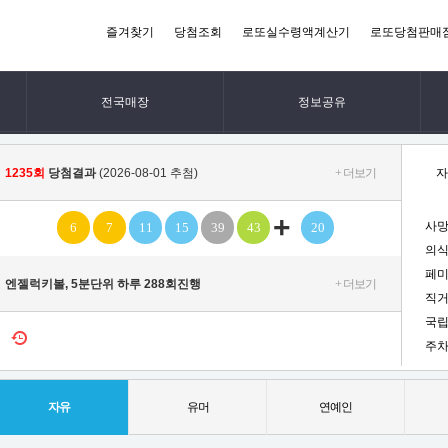
즐겨찾기
당첨조회
로또실수령액계산기
로또당첨판매
전국매장
정보공유
1235회
당첨결과
(2026-08-01 추첨)
+ 더보기
자
+
사망
6
7
11
15
39
43
20
의식
페미
엔젤럭키볼, 5분단위 하루 288회진행
+ 더보기
직거
국립
주차
자유
유머
연예인