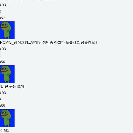
8.03
3
357
PROMIS_9] 이채영...무대위 생방송 아찔한 노출사고 공습경보 [
8.03
4
356
발 끈 묶는 쯔위
8.03
9
355
RTMS