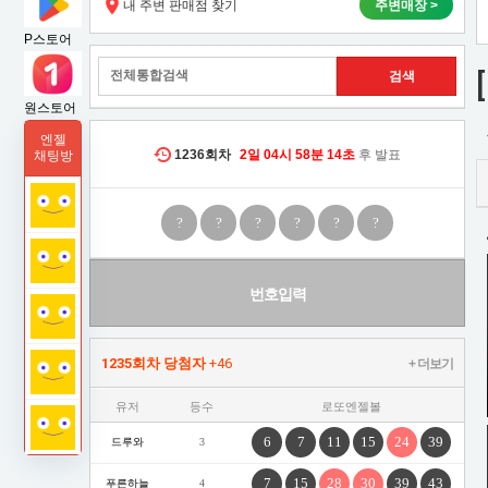
내 주변 판매점 찾기
주변매장 >
보
P스토어
라
원스토어
나
엔젤
시
1236
회차
2일
04시
58분
13초
후 발표
채팅방
아
?
?
?
?
?
?
이
유
번호입력
1235회차 당첨자
+46
+ 더보기
유저
등수
로또엔젤볼
6
7
11
15
24
39
드루와
3
7
15
28
30
39
43
푸른하늘
4