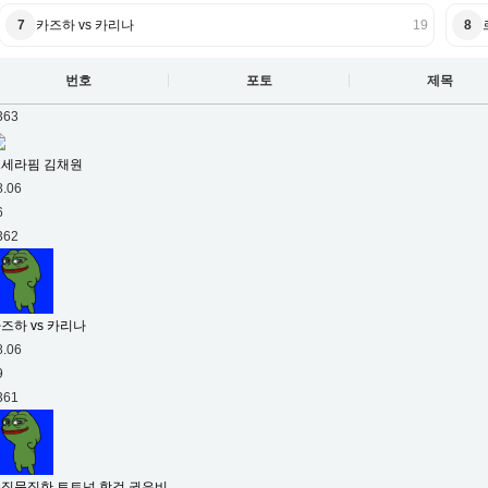
7
카즈하 vs 카리나
19
8
번호
포토
제목
363
세라핌 김채원
8.06
6
362
즈하 vs 카리나
8.06
9
361
직묵직한 토트넘 핫걸 권은비