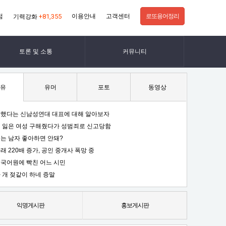
점
+81,355
이용안내
고객센터
로또용어정리
기력강화
토론 및 소통
커뮤니티
유
유머
포토
동영상
했다는 신남성연대 대표에 대해 알아보자
 잃은 여성 구해줬다가 성범죄로 신고당함
는 남자 좋아하면 안돼?
래 220배 증가, 공인 중개사 폭망 중
국어원에 빡친 어느 시민
 개 젖같이 하네 증말
익명게시판
홍보게시판