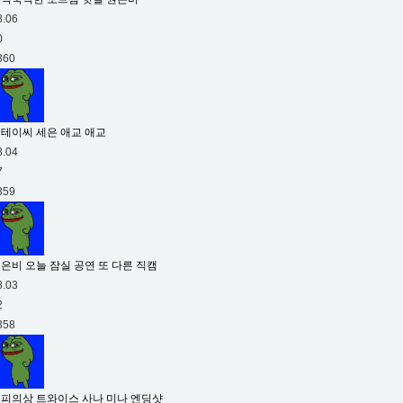
8.06
0
360
테이씨 세은 애교 애교
8.04
7
359
은비 오늘 잠실 공연 또 다른 직캠
8.03
2
358
피의상 트와이스 사나 미나 엔딩샷