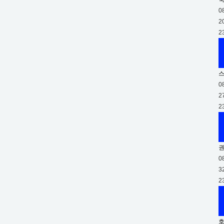
0
2
2
스
0
2
2
권
0
3
2
호