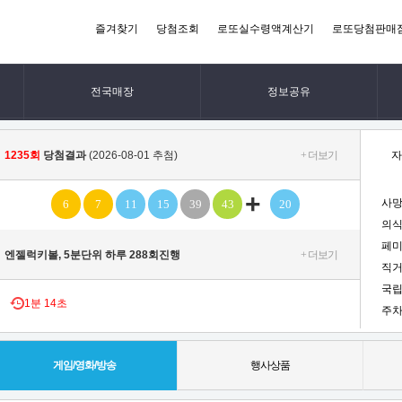
즐겨찾기
당첨조회
로또실수령액계산기
로또당첨판매
전국매장
정보공유
1235회
당첨결과
(2026-08-01 추첨)
+ 더보기
자
+
사망
6
7
11
15
39
43
20
의식
페미
엔젤럭키볼, 5분단위 하루 288회진행
+ 더보기
직거
국립
1
분
13초
주차
게임/영화/방송
행사상품