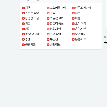
검색
포털커뮤니티
신문.잡지가게
스포츠.방송
쇼핑
웹툰
동영상.소셜
커뮤/중고차
여행
의류
컴퓨터.통신
요리.취미
게임
영화.예매
음악.사진
초.중.고 교육
취업.창업
증권회사
0
증권
부동산
은행/카드
공공기관
생활정보