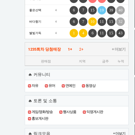
6
7
15
19
39
40
좋은선택
4
6
7
10
11
15
32
바다향기
4
1
4
6
11
15
43
별빛가득
4
1235회차 당첨매장
1+
2+
+ 더보기
판매점
지역
금주
누적
🔥 커뮤니티
자유
유머
연예인
동영상
🔥 토론 및 소통
게임/영화/방송
행사상품
익명게시판
홍보게시판
🔥 링크모음
+ 더보기