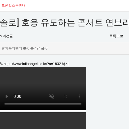
토론 및 소통 안내
[솔로] 호응 유도하는 콘서트 연보
< 이전글
목록으로
휴지끈티팬티
0
494
0
https://www.lottoangel.co.kr/?n=1832
복사