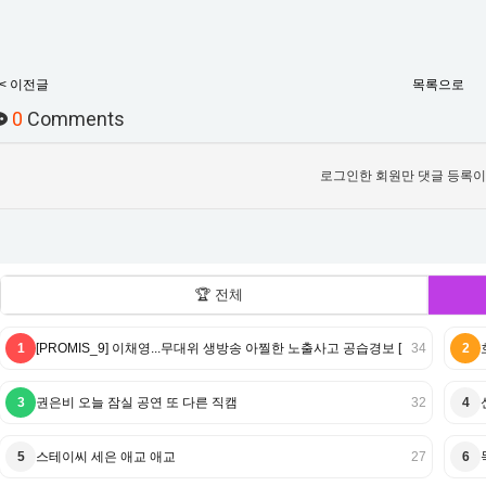
< 이전글
목록으로
0
Comments
로그인한 회원만 댓글 등록이
🏆 전체
1
[PROMIS_9] 이채영...무대위 생방송 아찔한 노출사고 공습경보 [
34
2
3
권은비 오늘 잠실 공연 또 다른 직캠
32
4
5
스테이씨 세은 애교 애교
27
6