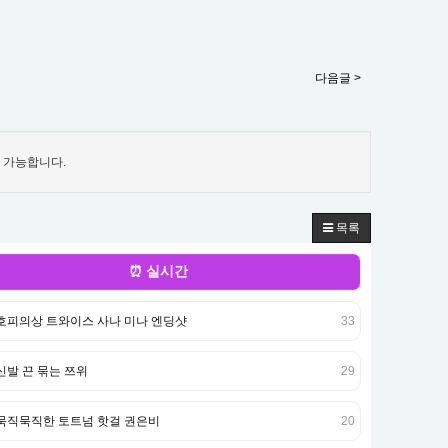
다음글 >
 가능합니다.
목록
⏰ 실시간
호피의상 트와이스 사나 미나 엔딩샷
33
신발 끈 묶는 쯔위
29
묵직묵직한 토트넘 핫걸 권은비
20