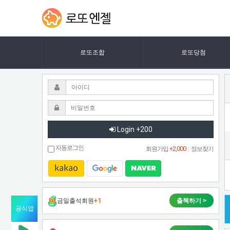
[솔
[솔
LOTTOANGEL
로]
로]
호
응
호
유
로또조합
로또당첨
도
응
하
유
는
콘
도
서
트
하
Login +200
연
보
는
자동로그인
+2,000
회원가입
|
정보찾기
라
콘
나
시
서
아
이
+1
금일출석회원
출첵하기 >
트
유
공식앱
연