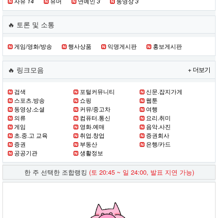
자유
14
유머
연예인
3
동영상
3
🔥 토론 및 소통
게임/영화/방송
행사상품
익명게시판
홍보게시판
🔥 링크모음
+ 더보기
검색
포털커뮤니티
신문.잡지가게
스포츠.방송
쇼핑
웹툰
동영상.소셜
커뮤/중고차
여행
의류
컴퓨터.통신
요리.취미
게임
영화.예매
음악.사진
초.중.고 교육
취업.창업
증권회사
증권
부동산
은행/카드
공공기관
생활정보
한 주 선택한 조합랭킹
(토 20:45 ~ 일 24:00, 발표 지연 가능)