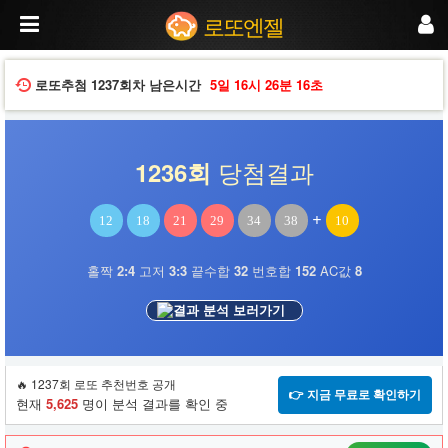
로
로또엔젤
또
엔
젤
에
로또추첨
1237회차
남은시간
5일
16시
26분
15초
서
로
또
분
당첨결과
1236회
석,
당
첨
+
12
18
21
29
34
38
10
번
호
조
홀짝
2:4
고저
3:3
끝수합
32
번호합
152
AC값
8
회,
번
결과 분석 보러가기
호
조
합
서
🔥 1237회 로또 추천번호 공개
비
👉 지금 무료로 확인하기
현재
5,625
명이 분석 결과를 확인 중
스
로
당