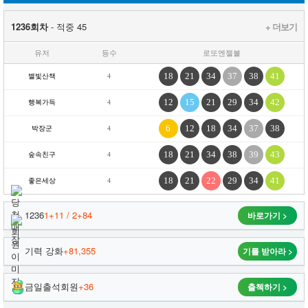
1236회차
- 적중 45
+ 더보기
유저
등수
로또엔젤볼
18
21
34
37
38
41
별빛산책
4
12
15
21
29
34
42
행복가득
4
6
12
18
34
37
38
박장군
4
18
21
34
38
39
43
숲속친구
4
18
21
22
29
34
41
좋은세상
4
1236
1+11 / 2+84
바로가기 >
기력 강화
+81,355
기를 받아라 >
금일출석회원
+36
출첵하기 >