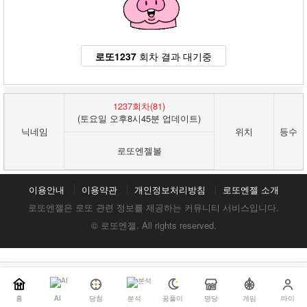
로또1237
회차 결과 대기중
1237회차(81)
(토요일 오후8시45분 업데이트)
닉네임
위치
등수
로또엔젤볼
이용안내
이용약관
개인정보처리방침
로또엔젤 소개
로또엔젤은 로또 관련 정보를 제공하는 커뮤니티 서비스입니다.
© 로또엔젤. All rights reserved.
홈
AI
당첨
분석
꿈풀이
명당
게임
마이