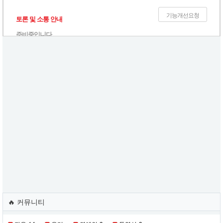
기능개선요청
토론 및 소통 안내
준비중입니다.
욕설/반말/인신공격/비방/악플/비하 게시물 및 댓글은 금지하고 있으며 적
발 시 제재 및 삭제 처리합니다.
문의 혹은 건의는 기능개선요청 게시판에 올려주시기 바랍니다.
🔥 커뮤니티