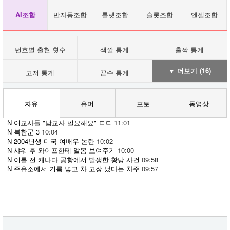
AI조합
반자동조합
룰렛조합
슬롯조합
엔젤조합
번호별 출현 횟수
색깔 통계
홀짝 통계
▼ 더보기
(16)
고저 통계
끝수 통계
자유
유머
포토
동영상
N
여교사들 "남교사 필요해요" ㄷㄷ
11:01
N
북한군 3
10:04
N
2004년생 미국 여배우 논란
10:02
N
샤워 후 와이프한테 알몸 보여주기
10:00
N
이틀 전 캐나다 공항에서 발생한 황당 사건
09:58
N
주유소에서 기름 넣고 차 고장 났다는 차주
09:57