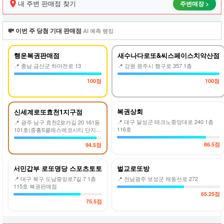
내 주변 판매점 찾기
주변매장 >
첨
확
률
💸 이번 주 당첨 기대 판매점
AI 예측 랭킹
을
높
여
행운복권판매점
새수나다로또&씨스페이스치악산점
보
📍 충남 금산군 하마전로 13
📍 강원 원주시 행구로 357 1층
세
요!
100점
100점
복권상회
신세계로또효천1지구점
📍 대구 달성군 테크노중앙대로 240 1층
📍 광주 남구 효천2로가길 20 161동
116호
101호(중흥S클래스에코시티 단지내
상가
86.5점
94.5점
서민갑부 로또명당 스포츠토토
벌교로또방
📍 대구 북구 도남중앙로7길 7 1층
📍 전남광주 보성군 채동선로 272
115호 복권판매점
65.25점
75.5점