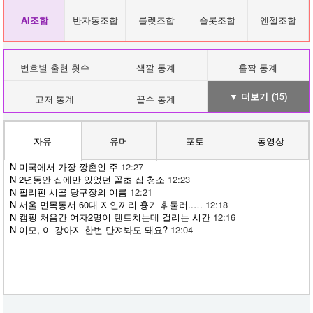
AI조합
반자동조합
룰렛조합
슬롯조합
엔젤조합
번호별 출현 횟수
색깔 통계
홀짝 통계
▼ 더보기
(15)
고저 통계
끝수 통계
자유
유머
포토
동영상
N
미국에서 가장 깡촌인 주
12:27
N
2년동안 집에만 있었던 꼴초 집 청소
12:23
N
필리핀 시골 당구장의 여름
12:21
N
서울 면목동서 60대 지인끼리 흉기 휘둘러..…
12:18
N
캠핑 처음간 여자2명이 텐트치는데 걸리는 시간
12:16
N
이모, 이 강아지 한번 만져봐도 돼요?
12:04