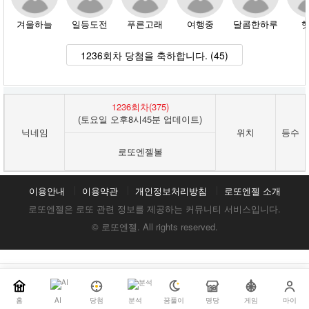
겨울하늘
일등도전
푸른고래
여행중
달콤한하루
1236회차 당첨을 축하합니다. (45)
1236회차(375)
(토요일 오후8시45분 업데이트)
닉네임
위치
등수
로또엔젤볼
이용안내
이용약관
개인정보처리방침
로또엔젤 소개
로또엔젤은 로또 관련 정보를 제공하는 커뮤니티 서비스입니다.
© 로또엔젤. All rights reserved.
홈
AI
당첨
분석
꿈풀이
명당
게임
마이