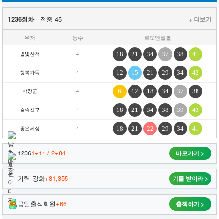
1236회차
- 적중 45
+ 더보기
유저
등수
로또엔젤볼
18
21
34
37
38
41
별빛산책
4
12
15
21
29
34
42
행복가득
4
6
12
18
34
37
38
박장군
4
18
21
34
38
39
43
숲속친구
4
18
21
22
29
34
41
좋은세상
4
1236
1+11 / 2+84
바로가기 >
기력 강화
+81,355
기를 받아라 >
금일출석회원
+66
출첵하기 >