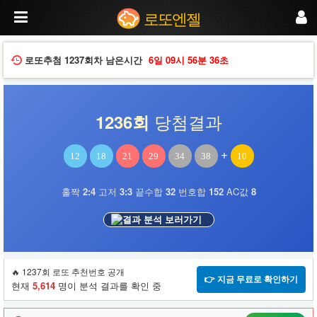
로
로또엔젤
또
엔
젤
에
로또추첨
1237회차
남은시간
6일
09시
56분
35초
서
로
또
분
당첨결과
1236회
석,
당
첨
+
12
18
21
29
34
38
10
번
호
조
홀짝
2:4
고저
3:3
끝수합
32
번호합
152
AC값
8
회,
번
결과 분석 보러가기
호
조
합
서
🔥 1237회 로또 추천번호 공개
비
👉 지금 무료로 확인하기
현재
5,614
명이 분석 결과를 확인 중
스
로
당