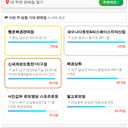
내 주변 판매점 찾기
주변매장 >
첨
확
률
💸 이번 주 당첨 기대 판매점
AI 예측 랭킹
을
높
여
행운복권판매점
새수나다로또&씨스페이스치악산점
보
📍 충남 금산군 하마전로 13
📍 강원 원주시 행구로 357 1층
세
요!
100점
100점
복권상회
신세계로또효천1지구점
📍 대구 달성군 테크노중앙대로 240 1층
📍 광주 남구 효천2로가길 20 161동
116호
101호(중흥S클래스에코시티 단지내
상가
86.5점
94.5점
서민갑부 로또명당 스포츠토토
벌교로또방
📍 대구 북구 도남중앙로7길 7 1층
📍 전남광주 보성군 채동선로 272
115호 복권판매점
65.25점
75.5점