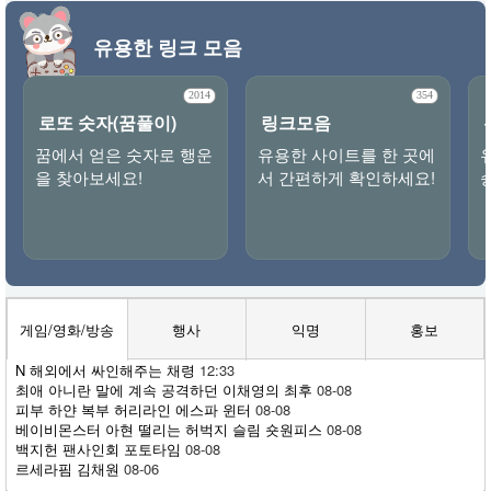
유용한 링크 모음
2014
354
로또 숫자(꿈풀이)
링크모음
꿈에서 얻은 숫자로 행운
유용한 사이트를 한 곳에
을 찾아보세요!
서 간편하게 확인하세요!
게임/영화/방송
행사
익명
홍보
N
해외에서 싸인해주는 채령
12:33
최애 아니란 말에 계속 공격하던 이채영의 최후
08-08
피부 하얀 복부 허리라인 에스파 윈터
08-08
베이비몬스터 아현 떨리는 허벅지 슬림 숏원피스
08-08
백지헌 팬사인회 포토타임
08-08
르세라핌 김채원
08-06