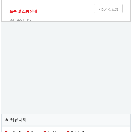
기능개선요청
토론 및 소통 안내
준비중입니다.
욕설/반말/인신공격/비방/악플/비하 게시물 및 댓글은 금지하고 있으며 적
발 시 제재 및 삭제 처리합니다.
문의 혹은 건의는 기능개선요청 게시판에 올려주시기 바랍니다.
🔥 커뮤니티