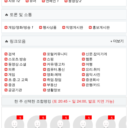
자유
12
유머
연예인
1
동영상
2
🔥 토론 및 소통
게임/영화/방송
1
행사상품
익명게시판
홍보게시판
🔥 링크모음
+ 더보기
검색
포털커뮤니티
신문.잡지가게
스포츠.방송
쇼핑
웹툰
동영상.소셜
커뮤/중고차
여행
의류
컴퓨터.통신
요리.취미
게임
영화.예매
음악.사진
초.중.고 교육
취업.창업
증권회사
증권
부동산
은행/카드
공공기관
생활정보
한 주 선택한 조합랭킹
(토 20:45 ~ 일 24:00, 발표 지연 가능)
5
5
5
5
5