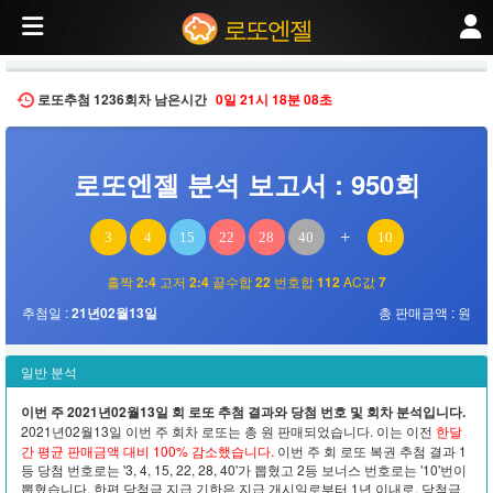
2021년02월13일 추첨된 제950회 로또 당첨번호 분석. 번호 분포, 홀짝 비율, 고저
로또엔젤
로또추첨
1236회차
남은시간
0일
21시
18분
08초
로또엔젤 분석 보고서 : 950회
+
3
4
15
22
28
40
10
홀짝
2:4
고저
2:4
끝수합
22
번호합
112
AC값
7
추첨일 :
21년02월13일
총 판매금액 :
원
일반 분석
이번 주 2021년02월13일 회 로또 추첨 결과와 당첨 번호 및 회차 분석입니다.
2021년02월13일 이번 주 회차 로또는 총
원 판매되었습니다. 이는 이전
한달
간 평균 판매금액 대비 100% 감소했습니다.
이번 주 회 로또 복권 추첨 결과 1
등 당첨 번호로는 '3, 4, 15, 22, 28, 40'가 뽑혔고 2등 보너스 번호로는 '10'번이
뽑혔습니다. 한편 당첨금 지급 기한은 지급 개시일로부터 1년 이내로, 당첨금