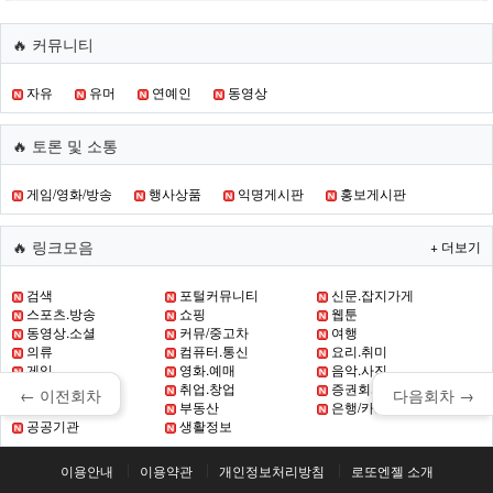
🔥 커뮤니티
자유
유머
연예인
동영상
🔥 토론 및 소통
게임/영화/방송
행사상품
익명게시판
홍보게시판
🔥 링크모음
+ 더보기
검색
포털커뮤니티
신문.잡지가게
스포츠.방송
쇼핑
웹툰
동영상.소셜
커뮤/중고차
여행
의류
컴퓨터.통신
요리.취미
게임
영화.예매
음악.사진
초.중.고 교육
취업.창업
증권회사
← 이전회차
다음회차 →
증권
부동산
은행/카드
공공기관
생활정보
이용안내
이용약관
개인정보처리방침
로또엔젤 소개