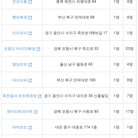
진성식품
충북 제천시 의병대로 84
1명
4명
행운복권
부산 북구 만덕대로 68
1명
4명
리치조이
경기 용인시 수지구 죽전로168번길 17
1명
1명
포항오거리CU복권
경북 포항시 북구 죽도로 33
1명
23명
명당로또
울산 남구 팔등로 65
1명
4명
대산슈퍼
부산 북구 만덕대로 166
1명
9명
죽전열쇠 로또복권방
경기 용인시 수지구 대지로 36 신흥빌딩
1명
7명
로터리편의마트
경북 포항시 북구 서동로 85
1명
17명
대박로또
대전 중구 대종로 174 1층
1명
1명