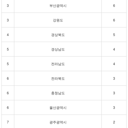
3
부산광역시
6
3
강원도
6
4
경상북도
5
5
경상남도
4
5
전라남도
4
6
전라북도
3
6
충청남도
3
6
울산광역시
3
7
광주광역시
2