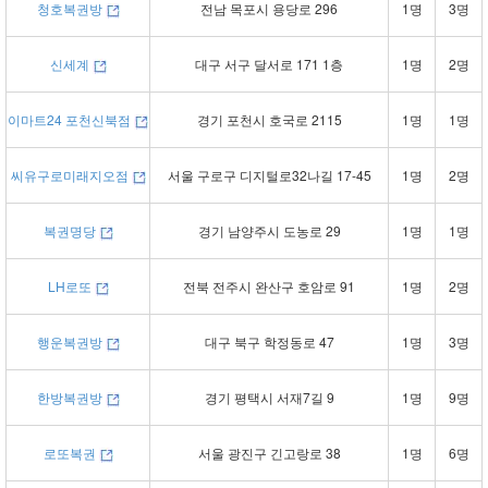
청호복권방
전남 목포시 용당로 296
1명
3명
신세계
대구 서구 달서로 171 1층
1명
2명
이마트24 포천신북점
경기 포천시 호국로 2115
1명
1명
씨유구로미래지오점
서울 구로구 디지털로32나길 17-45
1명
2명
복권명당
경기 남양주시 도농로 29
1명
1명
LH로또
전북 전주시 완산구 호암로 91
1명
2명
행운복권방
대구 북구 학정동로 47
1명
3명
한방복권방
경기 평택시 서재7길 9
1명
9명
로또복권
서울 광진구 긴고랑로 38
1명
6명