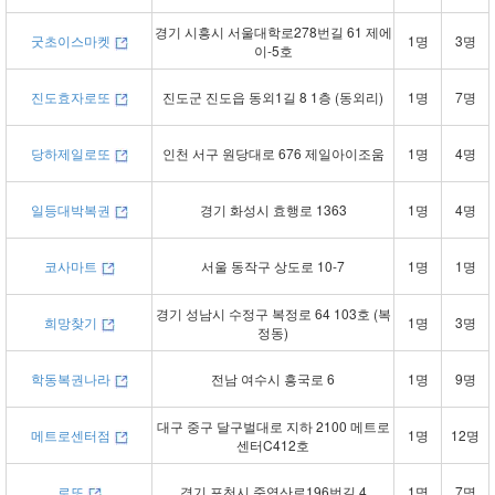
경기 시흥시 서울대학로278번길 61 제에
굿초이스마켓
1명
3명
이-5호
진도효자로또
진도군 진도읍 동외1길 8 1층 (동외리)
1명
7명
당하제일로또
인천 서구 원당대로 676 제일아이조움
1명
4명
일등대박복권
경기 화성시 효행로 1363
1명
4명
코사마트
서울 동작구 상도로 10-7
1명
1명
경기 성남시 수정구 복정로 64 103호 (복
희망찾기
1명
3명
정동)
학동복권나라
전남 여수시 흥국로 6
1명
9명
대구 중구 달구벌대로 지하 2100 메트로
메트로센터점
1명
12명
센터C412호
로또
경기 포천시 죽엽산로196번길 4
1명
7명