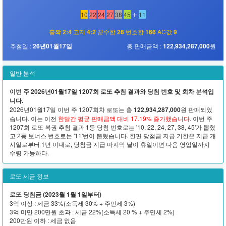
+
10
22
24
27
38
45
11
홀짝
2:4
고저
4:2
끝수합
26
번호합
166
AC값
9
추첨일 :
26년01월17일
총 판매금액 :
122,934,287,000
원
일반 분석
이번 주 2026년01월17일 1207회 로또 추첨 결과와 당첨 번호 및 회차 분석입
니다.
2026년01월17일 이번 주 1207회차 로또는 총
122,934,287,000
원 판매되었
습니다. 이는 이전
한달간 평균 판매금액 대비 17.19% 증가했습니다.
이번 주
1207회 로또 복권 추첨 결과 1등 당첨 번호로는 '10, 22, 24, 27, 38, 45'가 뽑혔
고 2등 보너스 번호로는 '11'번이 뽑혔습니다. 한편 당첨금 지급 기한은 지급 개
시일로부터 1년 이내로, 당첨금 지급 마지막 날이 휴일이면 다음 영업일까지
수령 가능하다.
로또 세금 정보
로또 당첨금 (2023월 1월 1일부터)
3억 이상 : 세금 33%(소득세 30% + 주민세 3%)
3억 미만 200만원 초과 : 세금 22%(소득세 20 % + 주민세 2%)
200만원 이하 : 세금 없음