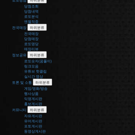
당첨조회
당첨내역
로또분석
엔젤적중
전국매장
하위분류
전국매장
당첨매장
로또명당
매장리뷰
정보공유
하위분류
로또숫자(꿈풀이)
링크모음
유튜브 핫클립
실시간 영상
토론 및 소통
하위분류
게임/영화/방송
행사상품
익명게시판
홍보게시판
커뮤니티
하위분류
자유게시판
유머게시판
포토게시판
동영상게시판