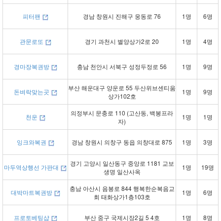
피터팬
경남 창원시 진해구 웅동로 76
1명
6명
관문로또
경기 과천시 별양상가2로 20
1명
4명
경마장복권방
충남 천안시 서북구 성정두정로 56
1명
9명
부산 해운대구 양운로 55 두산위브센티움
돈벼락맞는곳
1명
9명
상가102호
의정부시 문충로 110 (고산동, 백봉프라
천운
1명
1명
자)
잉크와복권
경남 창원시 의창구 동읍 의창대로 875
1명
3명
경기 고양시 일산동구 중앙로 1181 교보
마두역상행선 가판대
1명
19명
생명 일산사옥
충남 아산시 음봉로 844 행복한순복음교
대박마트복권방
1명
6명
회 태화상가1층103호
프로토베팅샵
부산 중구 국제시장2길 5 4호
1명
8명