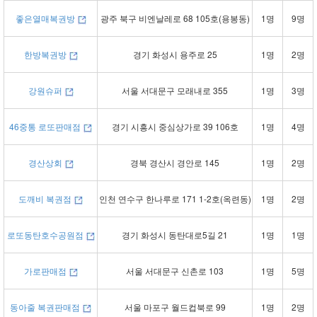
좋은열매복권방
광주 북구 비엔날레로 68 105호(용봉동)
1명
9명
한방복권방
경기 화성시 용주로 25
1명
2명
강원슈퍼
서울 서대문구 모래내로 355
1명
3명
46중통 로또판매점
경기 시흥시 중심상가로 39 106호
1명
4명
경산상회
경북 경산시 경안로 145
1명
2명
도깨비 복권점
인천 연수구 한나루로 171 1-2호(옥련동)
1명
2명
로또동탄호수공원점
경기 화성시 동탄대로5길 21
1명
1명
가로판매점
서울 서대문구 신촌로 103
1명
5명
동아줄 복권판매점
서울 마포구 월드컵북로 99
1명
2명