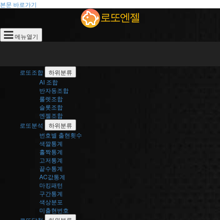
로
본문 바로가기
로또엔젤
또
메뉴열기
엔
젤
로또조합
하위분류
AI 조합
반자동조합
룰렛조합
슬롯조합
엔젤조합
로또분석
하위분류
번호별 출현횟수
색깔통계
홀짝통계
고저통계
끝수통계
AC값통계
마킹패턴
구간통계
색상분포
미출현번호
로또당첨
하위분류