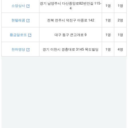
경기 남양주시 다산중앙로82번안길 115-
소망상사
1명
1명
4
현텔레콤
전북 전주시 덕진구 아중로 142
1명
2명
황금알로또
대구 동구 큰고개로 9
1명
1명
천하명당
경기 이천시 경충대로 3145 목도빌딩
1명
4명