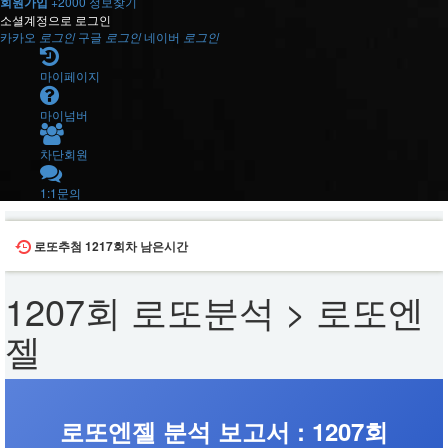
회원가입
+2000
정보찾기
소셜계정으로 로그인
카카오
로그인
구글
로그인
네이버
로그인
마이페이지
마이넘버
차단회원
1:1문의
로또추첨
1217회차
남은시간
1207회 로또분석 > 로또엔
젤
로또엔젤 분석 보고서 : 1207회