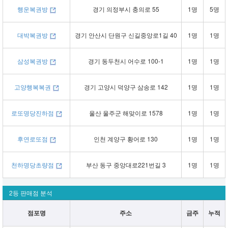
행운복권방
경기 의정부시 충의로 55
1명
5명
대박복권방
경기 안산시 단원구 신길중앙로1길 40
1명
1명
삼성복권방
경기 동두천시 어수로 100-1
1명
1명
고양행복복권
경기 고양시 덕양구 삼송로 142
1명
1명
로또명당진하점
울산 울주군 해맞이로 1578
1명
1명
후연로또점
인천 계양구 황어로 130
1명
1명
천하명당초량점
부산 동구 중앙대로221번길 3
1명
1명
2등 판매점 분석
점포명
주소
금주
누적