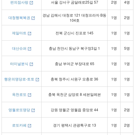
편의점사랑
서울 강서구 곰달래로25길 57
2명
4명
경남 김해시 대청로 121 대청프라자 B동
대청행복복권
1명
2명
104호
제일마트
전북 군산시 진포로 145
1명
1명
대산슈퍼
충남 천안시 동남구 복구정3길 1
1명
5명
터미널분식
충남 부여군 부장대로 65
1명
1명
행운의명당로-토토
충북 청주시 서원구 모충로 36
1명
1명
옥천로또
충북 옥천군 삼양로 8 세븐일레븐
1명
1명
영월로또명당
강원 영월군 영월읍 중앙로 44
1명
2명
로또카페
경기 평택시 관광특구로 13
1명
2명