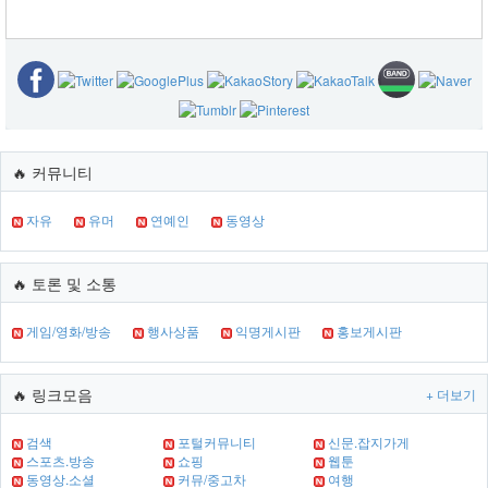
🔥 커뮤니티
자유
유머
연예인
동영상
🔥 토론 및 소통
게임/영화/방송
행사상품
익명게시판
홍보게시판
🔥 링크모음
+ 더보기
검색
포털커뮤니티
신문.잡지가게
스포츠.방송
쇼핑
웹툰
동영상.소셜
커뮤/중고차
여행