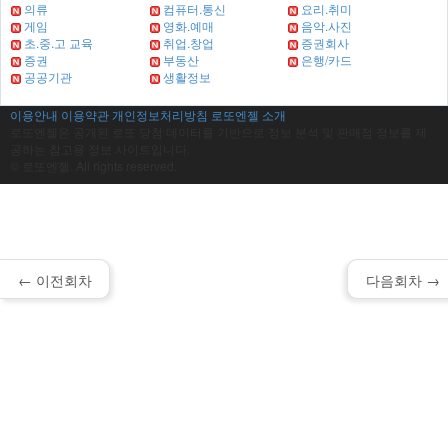
의류
컴퓨터.통신
요리.취미
게임
영화.예매
음악.사진
초.중.고 교육
취업.창업
증권회사
증권
부동산
은행/카드
공공기관
생활정보
이용안내
이용약관
개인정보처리방침
로또엔젤 소개
로또엔젤은 공개된 로또 당첨 데이터를 기반으로 정보 분석 및 판매점 정보를 제
공하는 참고용 정보 사이트입니다.
© 로또엔젤. All rights reserved.
← 이전회차
다음회차 →