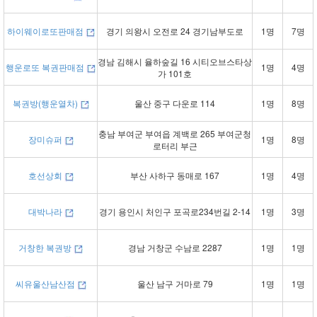
하이웨이로또판매점
경기 의왕시 오전로 24 경기남부도로
1명
7명
경남 김해시 율하숲길 16 시티오브스타상
행운로또 복권판매점
1명
4명
가 101호
복권방(행운열차)
울산 중구 다운로 114
1명
8명
충남 부여군 부여읍 계백로 265 부여군청
장미슈퍼
1명
8명
로터리 부근
호선상회
부산 사하구 동매로 167
1명
4명
대박나라
경기 용인시 처인구 포곡로234번길 2-14
1명
3명
거창한 복권방
경남 거창군 수남로 2287
1명
1명
씨유울산남산점
울산 남구 거마로 79
1명
1명