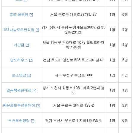
로또 光복권
서울 구로구 개봉로23가길 37
1명
6명
경기 성남시 분당구 황새울로360번길 35
153나눔로또편의점
1명
9명
2층 231호
서울 강동구 천호대로 1073 힐탑프라자
가판점
1명
4명
앞 가판점
송도하우스
전남 목포시 영산로 525 목포터미널 내
1명
5명
로또명당
대구 수성구 수성로 303
1명
2명
경기 포천시 화동로 1081 좌측 2번째 점
일동복권판매점
1명
1명
포
행운로또복권판매점
서울 구로구 고척로 123-2
1명
3명
부천복권명당
경기 부천시 부천로 1 지하1층 W5호
1명
6명