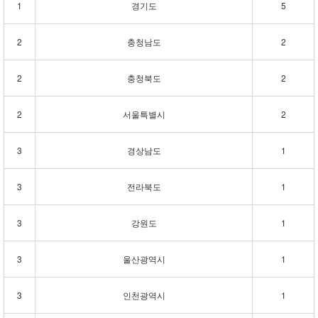
1
경기도
5
2
충청남도
2
2
충청북도
2
2
서울특별시
2
3
경상남도
1
3
전라북도
1
3
강원도
1
3
울산광역시
1
3
인천광역시
1