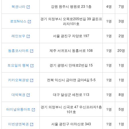
복권나라
강원 원주시 평원로 23 1층
4명
7명
경기 의정부시 오목로205번길 39 골든프
로또N삭스
1명
3명
라자101호
레인보우
서울 광진구 자양로 197
1명
2명
동홍코사마트
제주 서귀포시 동홍서로 108
1명
20명
토요일의 행복
경기 광명시 안재로2번길 15
1명
1명
카카오복권방
전북 익산시 금마면 금마4길 5-5
1명
1명
대박복권
대구 달성군 세천로 113
1명
8명
경기 의정부시 신곡로 47 우신프라자1층
터미널유통마트
1명
5명
101호
이번생엔복권
서울 광진구 아차산로 343
1명
1명