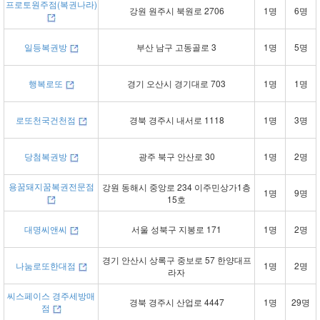
프로토원주점(복권나라)
강원 원주시 북원로 2706
1명
6명
일등복권방
부산 남구 고동골로 3
1명
5명
행복로또
경기 오산시 경기대로 703
1명
1명
로또천국건천점
경북 경주시 내서로 1118
1명
3명
당첨복권방
광주 북구 안산로 30
1명
2명
용꿈돼지꿈복권전문점
강원 동해시 중앙로 234 이주민상가1층
1명
9명
15호
대명씨앤씨
서울 성북구 지봉로 171
1명
2명
경기 안산시 상록구 중보로 57 한양대프
나눔로또한대점
1명
2명
라자
씨스페이스 경주세방매
경북 경주시 산업로 4447
1명
29명
점