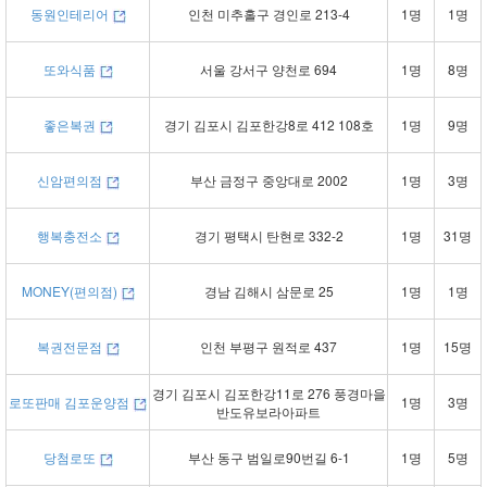
동원인테리어
인천 미추홀구 경인로 213-4
1명
1명
또와식품
서울 강서구 양천로 694
1명
8명
좋은복권
경기 김포시 김포한강8로 412 108호
1명
9명
신암편의점
부산 금정구 중앙대로 2002
1명
3명
행복충전소
경기 평택시 탄현로 332-2
1명
31명
MONEY(편의점)
경남 김해시 삼문로 25
1명
1명
복권전문점
인천 부평구 원적로 437
1명
15명
경기 김포시 김포한강11로 276 풍경마을
로또판매 김포운양점
1명
3명
반도유보라아파트
당첨로또
부산 동구 범일로90번길 6-1
1명
5명