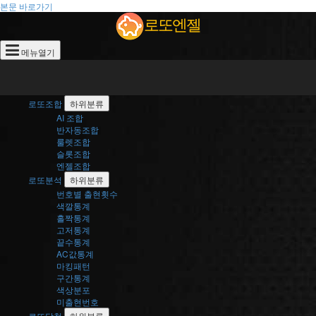
로
2024
본문 바로가기
년
로또엔젤
또
07
월
메뉴열기
20
엔
일
추
젤
첨
된
로또조합
하위분류
제
AI 조합
1129
반자동조합
회
룰렛조합
로
슬롯조합
또
엔젤조합
당
로또분석
하위분류
첨
번호별 출현횟수
번
색깔통계
호
홀짝통계
분
고저통계
석.
끝수통계
번
AC값통계
호
마킹패턴
분
구간통계
포,
색상분포
홀
미출현번호
짝
로또당첨
하위분류