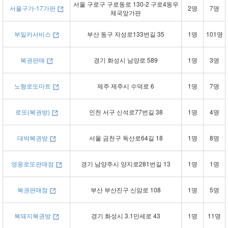
서울 구로구 구로동로 130-2 구로4동우
서울구가-17가판
2명
7명
체국앞가판
부일카서비스
부산 동구 자성로133번길 35
1명
101명
복권판매
경기 화성시 남양로 589
1명
3명
노형로또마트
제주 제주시 수덕로 6
1명
7명
로또(복권방)
인천 서구 신석로77번길 38
1명
4명
대박복권방
서울 금천구 독산로64길 18
1명
8명
영웅로또판매점
경기 남양주시 양지로281번길 13
1명
1명
복권판매점
부산 부산진구 신암로 108
1명
5명
복돼지복권방
경기 화성시 3.1만세로 43
1명
11명