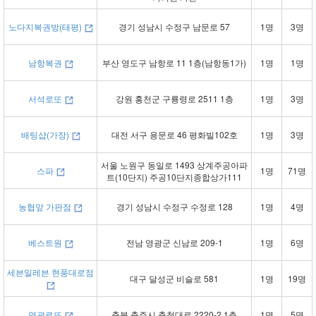
노다지복권방(태평)
경기 성남시 수정구 남문로 57
1명
3명
남항복권
부산 영도구 남항로 11 1층(남항동1가)
1명
1명
서석로또
강원 홍천군 구룡령로 2511 1층
1명
3명
배팅샵(가장)
대전 서구 용문로 46 평화빌102호
1명
3명
서울 노원구 동일로 1493 상계주공아파
스파
1명
71명
트(10단지) 주공10단지종합상가111
농협앞 가판점
경기 성남시 수정구 수정로 128
1명
4명
베스트원
전남 영광군 신남로 209-1
1명
6명
세븐일레븐 현풍대로점
대구 달성군 비슬로 581
1명
19명
영광로또
충북 충주시 충청대로 2220-2 1층
1명
5명