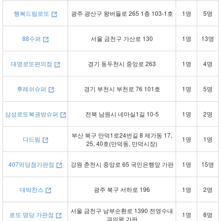
행복드림로또
광주 광산구 왕버들로 265 1층 103-1호
1명
5명
88수퍼
서울 금천구 가산로 130
1명
13명
대명로또편의점
경기 동두천시 중앙로 263
1명
4명
후레쉬슈퍼
경기 부천시 부천로 76 101호
1명
5명
삼성로또복권방슈퍼
전북 남원시 네마실1길 10-5
1명
2명
부산 북구 만덕1로24번길 8 제가동 17,
다드림
1명
1명
25, 40호(만덕동, 만덕시장)
407억당첨가판점
강원 춘천시 중앙로 65 국민은행앞 가판
1명
15명
대박찬스
광주 북구 서하로 196
1명
2명
서울 금천구 남부순환로 1390 전영수내
로또 명당 가판점
1명
8명
과의원 가판