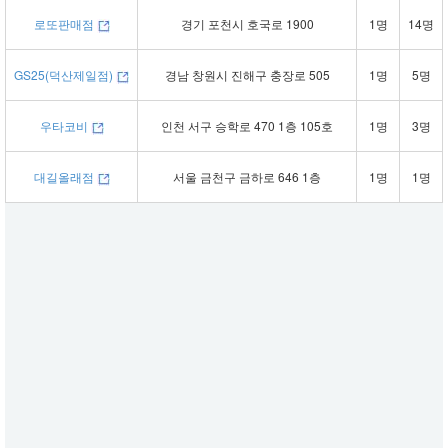
로또판매점
경기 포천시 호국로 1900
1명
14명
GS25(덕산제일점)
경남 창원시 진해구 충장로 505
1명
5명
우타코비
인천 서구 승학로 470 1층 105호
1명
3명
대길올래점
서울 금천구 금하로 646 1층
1명
1명