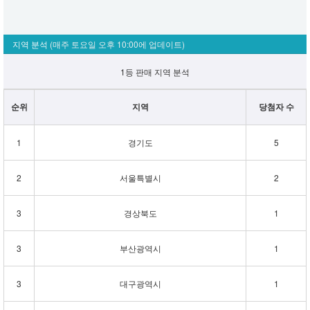
지역 분석
(매주 토요일 오후 10:00에 업데이트)
1등 판매 지역 분석
순위
지역
당첨자 수
1
경기도
5
2
서울특별시
2
3
경상북도
1
3
부산광역시
1
3
대구광역시
1