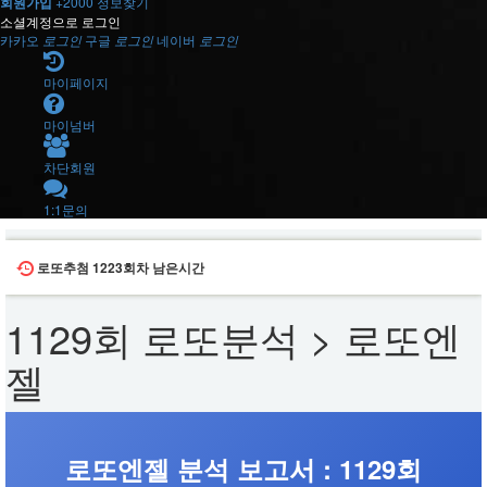
회원가입
+2000
정보찾기
소셜계정으로 로그인
카카오
로그인
구글
로그인
네이버
로그인
마이페이지
마이넘버
차단회원
1:1문의
로또추첨
1223회차
남은시간
1129회 로또분석 > 로또엔
젤
로또엔젤 분석 보고서 : 1129회