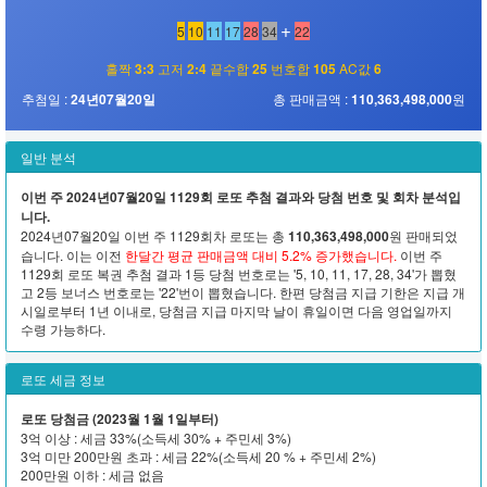
+
5
10
11
17
28
34
22
홀짝
3:3
고저
2:4
끝수합
25
번호합
105
AC값
6
추첨일 :
24년07월20일
총 판매금액 :
110,363,498,000
원
일반 분석
이번 주 2024년07월20일 1129회 로또 추첨 결과와 당첨 번호 및 회차 분석입
니다.
2024년07월20일 이번 주 1129회차 로또는 총
110,363,498,000
원 판매되었
습니다. 이는 이전
한달간 평균 판매금액 대비 5.2% 증가했습니다.
이번 주
1129회 로또 복권 추첨 결과 1등 당첨 번호로는 '5, 10, 11, 17, 28, 34'가 뽑혔
고 2등 보너스 번호로는 '22'번이 뽑혔습니다. 한편 당첨금 지급 기한은 지급 개
시일로부터 1년 이내로, 당첨금 지급 마지막 날이 휴일이면 다음 영업일까지
수령 가능하다.
로또 세금 정보
로또 당첨금 (2023월 1월 1일부터)
3억 이상 : 세금 33%(소득세 30% + 주민세 3%)
3억 미만 200만원 초과 : 세금 22%(소득세 20 % + 주민세 2%)
200만원 이하 : 세금 없음