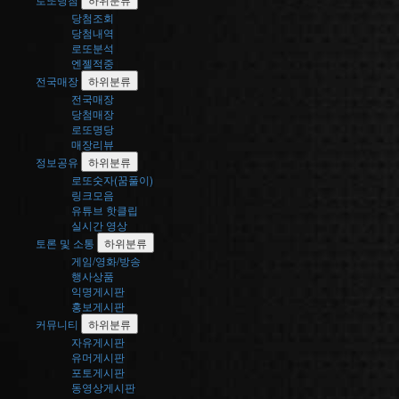
비
율,
당첨조회
고
당첨내역
저
로또분석
번
엔젤적중
호
전국매장
하위분류
특
전국매장
징
당첨매장
을
로또명당
정
매장리뷰
리
정보공유
하위분류
했
로또숫자(꿈풀이)
습
링크모음
니
유튜브 핫클립
다.
실시간 영상
토론 및 소통
하위분류
게임/영화/방송
행사상품
익명게시판
홍보게시판
커뮤니티
하위분류
자유게시판
유머게시판
포토게시판
동영상게시판