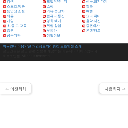
검색
포털커뮤니티
신문.잡지가게
스포츠.방송
쇼핑
웹툰
동영상.소셜
커뮤/중고차
여행
의류
컴퓨터.통신
요리.취미
게임
영화.예매
음악.사진
초.중.고 교육
취업.창업
증권회사
증권
부동산
은행/카드
공공기관
생활정보
이용안내
이용약관
개인정보처리방침
로또엔젤 소개
로또엔젤은 로또 관련 정보를 제공하는 커뮤니티 서비스입니다.
© 로또엔젤. All rights reserved.
← 이전회차
다음회차 →