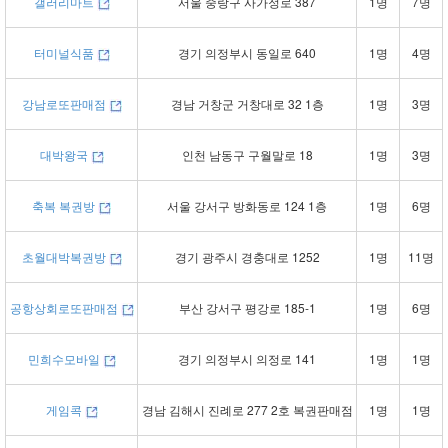
갤러리마트
서울 중랑구 사가정로 387
1명
7명
터미널식품
경기 의정부시 동일로 640
1명
4명
강남로또판매점
경남 거창군 거창대로 32 1층
1명
3명
대박왕국
인천 남동구 구월말로 18
1명
3명
축복 복권방
서울 강서구 방화동로 124 1층
1명
6명
초월대박복권방
경기 광주시 경충대로 1252
1명
11명
공항상회로또판매점
부산 강서구 평강로 185-1
1명
6명
민희수모바일
경기 의정부시 의정로 141
1명
1명
게임콕
경남 김해시 진례로 277 2호 복권판매점
1명
1명