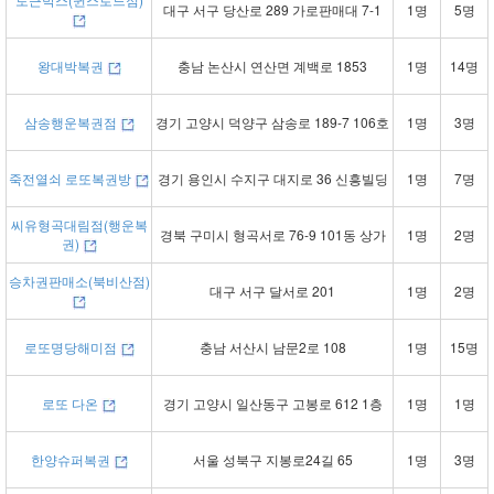
대구 서구 당산로 289 가로판매대 7-1
1명
5명
왕대박복권
충남 논산시 연산면 계백로 1853
1명
14명
삼송행운복권점
경기 고양시 덕양구 삼송로 189-7 106호
1명
3명
죽전열쇠 로또복권방
경기 용인시 수지구 대지로 36 신흥빌딩
1명
7명
씨유형곡대림점(행운복
경북 구미시 형곡서로 76-9 101동 상가
1명
2명
권)
승차권판매소(북비산점)
대구 서구 달서로 201
1명
2명
로또명당해미점
충남 서산시 남문2로 108
1명
15명
로또 다온
경기 고양시 일산동구 고봉로 612 1층
1명
1명
한양슈퍼복권
서울 성북구 지봉로24길 65
1명
3명