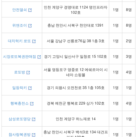
인천 계양구 경명대로 1124 명인프라자
안전열쇠
1명
8명
102호
위앤조이
충남 천안시 서북구 천안대로 1391
1명
8명
대치럭키 로또
서울 강남구 선릉로76길 38 1층 3호
1명
2명
시장로또복권판매점
경기 고양시 일산서구 일청로 15 102호
1명
3명
서울 영등포구 영중로 12 에쉐르아이 시
로또방
1명
4명
네마 쇼핑몰
일등럭키
경기 의왕시 오전천로 35 1층 105호
1명
1명
행복충전소
경북 예천군 행복로 229 상가 102호
1명
4명
삼성로또명당
인천 계양구 하느재로 14
1명
1명
충남 천안시 서북구 백석3로 134 대건프
참사랑복권방
1명
1명
라자 109호