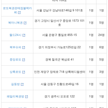
로또복권판매점블랙카
서울 강남구 강남대로146길 9 101호
1명
1명
페
경기 고양시 일산서구 중앙로 1573 101
복마니복권
1명
5명
호
월드24시
서울 은평구 통일로 855-15
1명
24명
북부슈퍼
경기 의정부시 가능로125번길 22
1명
6명
중앙로또
경북 칠곡군 북삼로 41
1명
5명
상록로또
인천 계양구 장제로 718 상록메디컬센터
1명
3명
길동방
서울 강동구 진황도로49길 16
1명
1명
패밀리복권방
경기 광주시 오포로 122
1명
1명