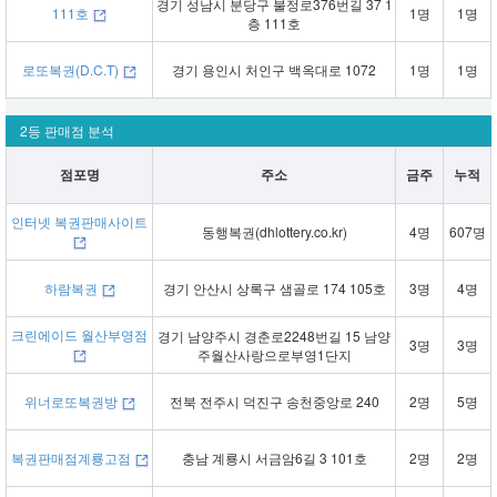
경기 성남시 분당구 불정로376번길 37 1
111호
1명
1명
층 111호
로또복권(D.C.T)
경기 용인시 처인구 백옥대로 1072
1명
1명
2등 판매점 분석
점포명
주소
금주
누적
인터넷 복권판매사이트
동행복권(dhlottery.co.kr)
4명
607명
하람복권
경기 안산시 상록구 샘골로 174 105호
3명
4명
크린에이드 월산부영점
경기 남양주시 경춘로2248번길 15 남양
3명
3명
주월산사랑으로부영1단지
위너로또복권방
전북 전주시 덕진구 송천중앙로 240
2명
5명
복권판매점계룡고점
충남 계룡시 서금암6길 3 101호
2명
2명