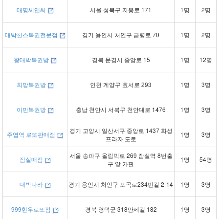
대명씨앤씨
서울 성북구 지봉로 171
1명
2명
대박찬스복권전문점
경기 용인시 처인구 금령로 70
1명
2명
왕대박복권방
경북 문경시 중앙로 15
1명
12명
희망복권방
인천 계양구 효서로 293
1명
3명
이민복권방
충남 천안시 서북구 천안대로 1476
1명
3명
경기 고양시 일산서구 중앙로 1437 화성
주엽역 로또판매점
1명
3명
프라자 도로
서울 송파구 올림픽로 269 잠실역 8번출
잠실매점
1명
54명
구 앞 가판
대박나라
경기 용인시 처인구 포곡로234번길 2-14
1명
3명
999현우로또점
경북 영덕군 318만세길 182
1명
3명