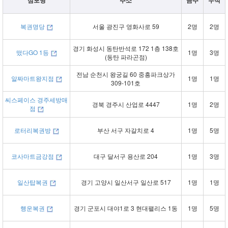
점포명
주소
금주
누적
복권명당
서울 광진구 영화사로 59
2명
2명
경기 화성시 동탄반석로 172 1층 138호
떴다GO 1등
1명
3명
(동탄 파라곤점)
전남 순천시 왕궁길 60 중흥파크상가
알짜마트왕지점
1명
1명
309-101호
씨스페이스 경주세방매
경북 경주시 산업로 4447
1명
2명
점
로터리복권방
부산 서구 자갈치로 4
1명
5명
코사마트금강점
대구 달서구 용산로 204
1명
3명
일산탑복권
경기 고양시 일산서구 일산로 517
1명
1명
행운복권
경기 군포시 대야1로 3 현대팰리스 1동
1명
5명