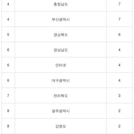
4
충청남도
7
4
부산광역시
7
5
경상북도
6
6
경상남도
4
6
인터넷
4
6
대구광역시
4
7
전라북도
3
8
광주광역시
2
8
강원도
2