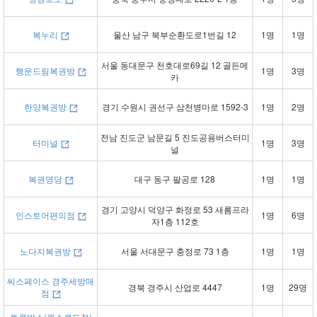
복누리
울산 남구 북부순환도로1번길 12
1명
1명
서울 동대문구 천호대로69길 12 골든메
행운드림복권방
1명
3명
카
한양복권방
경기 수원시 권선구 삼천병마로 1592-3
1명
2명
전남 진도군 남문길 5 진도공용버스터미
터미널
1명
3명
널
복권명당
대구 동구 팔공로 128
1명
1명
경기 고양시 덕양구 화정로 53 새롬프라
인스토어편의점
1명
6명
자1층 112호
노다지복권방
서울 서대문구 충정로 73 1층
1명
1명
씨스페이스 경주세방매
경북 경주시 산업로 4447
1명
29명
점
토큰박스(퀸스로드점)