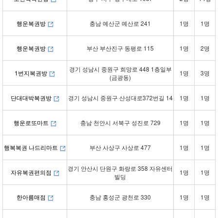
행운복권방
충남 예산군 예산로 241
1명
1명
행운복권방
부산 부산진구 동평로 115
1명
2명
경기 성남시 중원구 희망로 448 1층일부
1번지복권방
1명
3명
(금광동)
단대대박복권방
경기 성남시 중원구 산성대로372번길 14
1명
1명
행운로또마트
충남 천안시 서북구 성진로 729
1명
1명
행복복권 나드리마트
부산 사상구 사상로 477
1명
1명
경기 안산시 단원구 화랑로 358 자유센터
자유복권편의점
1명
1명
빌딩
한아름매점
충남 홍성군 광천로 330
1명
1명