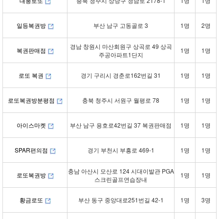
대풍로또
충북 청주시 상당구 청남로 2178-1
1명
1명
일등복권방
부산 남구 고동골로 3
1명
2명
경남 창원시 마산회원구 상곡로 49 상곡
복권판매점
1명
1명
주공아파트1단지
로또 복권
경기 구리시 경춘로162번길 31
1명
1명
로또복권방분평점
충북 청주시 서원구 월평로 78
1명
1명
아이스마켓
부산 남구 용호로42번길 37 복권판매점
1명
1명
SPAR편의점
경기 부천시 부흥로 469-1
1명
1명
충남 아산시 모산로 124 시대이발관 PGA
로또복권방
1명
1명
스크린골프연습장내
황금로또
부산 동구 중앙대로251번길 42-1
1명
3명