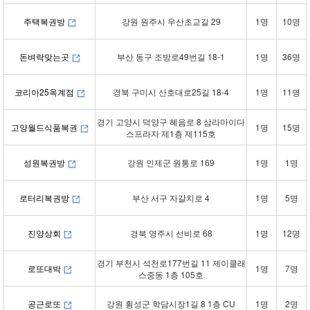
주택복권방
강원 원주시 우산초교길 29
1명
10명
돈벼락맞는곳
부산 동구 조방로49번길 18-1
1명
36명
코리아25옥계점
경북 구미시 산호대로25길 18-4
1명
11명
경기 고양시 덕양구 혜음로 8 삼라마이다
고양월드식품복권
1명
15명
스프라자 제1층 제115호
성원복권방
강원 인제군 원통로 169
1명
1명
로터리복권방
부산 서구 자갈치로 4
1명
5명
진양상회
경북 영주시 선비로 68
1명
12명
경기 부천시 석천로177번길 11 제이클래
로또대박
1명
7명
스중동 1층 105호
공근로또
강원 횡성군 학담시장1길 8 1층 CU
1명
2명