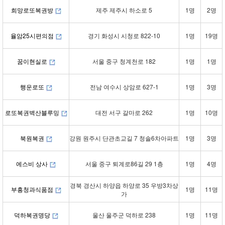
희망로또복권방
제주 제주시 하소로 5
1명
2명
율암25시편의점
경기 화성시 시청로 822-10
1명
19명
꿈이현실로
서울 중구 청계천로 182
1명
1명
행운로또
전남 여수시 상암로 627-1
1명
3명
로또복권벽산블루밍
대전 서구 갈마로 262
1명
10명
북원복권
강원 원주시 단관초교길 7 청솔6차아파트
1명
3명
에스비 상사
서울 중구 퇴계로86길 29 1층
1명
4명
경북 경산시 하양읍 하양로 35 우방3차상
부흥청과식품점
1명
11명
가
덕하복권명당
울산 울주군 덕하로 238
1명
11명