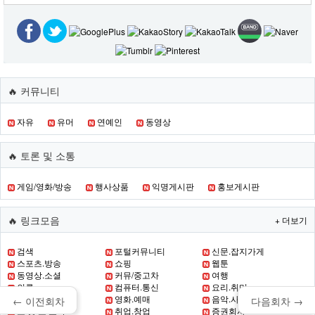
🔥 커뮤니티
자유
유머
연예인
동영상
🔥 토론 및 소통
게임/영화/방송
행사상품
익명게시판
홍보게시판
🔥 링크모음
+ 더보기
검색
포털커뮤니티
신문.잡지가게
스포츠.방송
쇼핑
웹툰
동영상.소셜
커뮤/중고차
여행
의류
컴퓨터.통신
요리.취미
게임
영화.예매
음악.사진
← 이전회차
다음회차 →
초.중.고 교육
취업.창업
증권회사