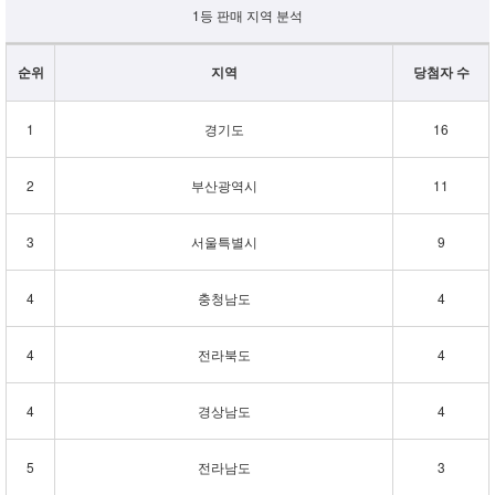
1등 판매 지역 분석
순위
지역
당첨자 수
1
경기도
16
2
부산광역시
11
3
서울특별시
9
4
충청남도
4
4
전라북도
4
4
경상남도
4
5
전라남도
3