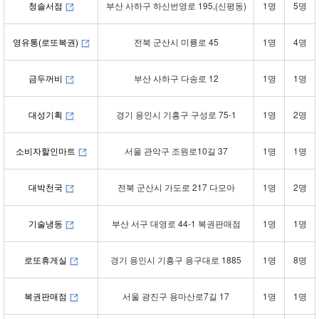
청솔서점
부산 사하구 하신번영로 195,(신평동)
1명
5명
영유통(로또복권)
전북 군산시 미룡로 45
1명
4명
금두꺼비
부산 사하구 다송로 12
1명
1명
대성기획
경기 용인시 기흥구 구성로 75-1
1명
2명
소비자할인마트
서울 관악구 조원로10길 37
1명
1명
대박천국
전북 군산시 가도로 217 다모아
1명
2명
기술냉동
부산 서구 대영로 44-1 복권판매점
1명
1명
로또휴게실
경기 용인시 기흥구 용구대로 1885
1명
8명
복권판매점
서울 광진구 용마산로7길 17
1명
1명