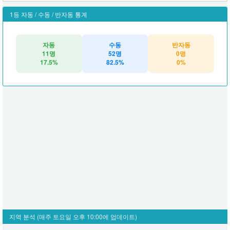
1등 자동 / 수동 / 반자동 통계
자동
수동
반자동
11명
52명
0명
17.5%
82.5%
0%
지역 분석
(매주 토요일 오후 10:00에 업데이트)