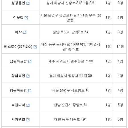
성강동인
경기 하남시 신장로 212 1층 2호
1명
3명
서울 은평구 응암로12길 16 1층 우측 (응
이웃집
1명
1명
암동)
이삭
전남 목포시 남악2로 54
1명
3명
대전 동구 동서대로 1689 복합터미널서
베스토아(용전2호)
1명
14명
관1층59호
남원복권방
제주 서귀포시 일주동로 7133
1명
1명
향남복권
경기 화성시 행정서로1길 30
1명
4명
행운복권방
서울 은평구 서오릉로 10
1명
4명
복권나라
전남 순천시 중앙로 61
1명
5명
럭키뱅크
대전 동구 계족로 491
1명
5명