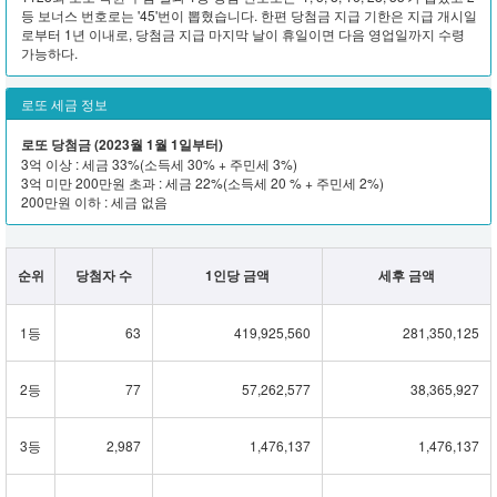
등 보너스 번호로는 '45'번이 뽑혔습니다. 한편 당첨금 지급 기한은 지급 개시일
로부터 1년 이내로, 당첨금 지급 마지막 날이 휴일이면 다음 영업일까지 수령
가능하다.
로또 세금 정보
로또 당첨금 (2023월 1월 1일부터)
3억 이상 : 세금 33%(소득세 30% + 주민세 3%)
3억 미만 200만원 초과 : 세금 22%(소득세 20 % + 주민세 2%)
200만원 이하 : 세금 없음
순위
당첨자 수
1인당 금액
세후 금액
1등
63
419,925,560
281,350,125
2등
77
57,262,577
38,365,927
3등
2,987
1,476,137
1,476,137