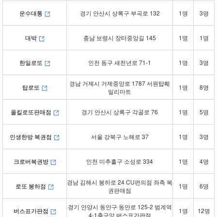
운수대통
경기 안산시 상록구 부곡로 132
1명
3명
대박
충남 보령시 장터중앙길 145
1명
1명
한일로또
인천 동구 새천년로 71-1
1명
3명
경남 거제시 거제중앙로 1787 서원탑훼
탑로또
1명
8명
밀리마트
올킬로또판매점
경기 안산시 상록구 각골로 76
1명
5명
인생한방 복권점
서울 강북구 노해로 37
1명
3명
크로버복권방
인천 미추홀구 소성로 334
1명
4명
경남 김해시 봉하로 24 CU편의점 좌측 복
로또 봉하점
1명
6명
권판매점
경기 안양시 동안구 동안로 125-2 범계역
버스표가판점
1명
12명
4-1출구앞 버스표가판점