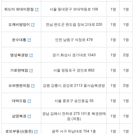
위드미 외대이문점
서울 동대문구 외대역동로 106
1명
1명
도깨비방망이
전남 완도군 완도읍 장보고대로 220
1명
1명
운수대통
인천 남동구 석정로 479
1명
1명
명성복권방
경기 화성시 경기대로 1043
1명
2명
가로판매점
서울 영등포구 경인로 862
1명
1명
슈퍼맨편의점
강원 강릉시 경강로 2113 꽃사슴복권방
1명
2명
대박드림
서울 종로구 숭인동길 35
1명
1명
경남 김해시 전하로 275 101호 복권판매
삼영복권
1명
1명
점 (외동)
로또부동산(동천)
광주 서구 하남대로 704 1층
1명
1명