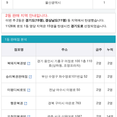
9
울산광역시
1
2등 판매 지역 안내입니다.
이번 주 2등은
경기도(15명), 경상남도(11명)
등 지역에서 탄생했습니다.
1128회 로또 1등 명당 지역은 15명을 탄생시킨
경기도로
선정되었습니다.
1등 판매점 분석
점포명
주소
금주
누적
경기 용인시 기흥구 어정로 100 1층 110
복돼지복권방
2명
2명
호(상하동, 조영프라자)
승리복권판매점
부산 수영구 좌수영로101번길 52
2명
2명
미평디씨로또
전남 여수시 미평로 50
2명
2명
행운복권
경북 구미시 야은로 763
2명
2명
오천억복권방
광주 서구 상무대로 1087
2명
14명