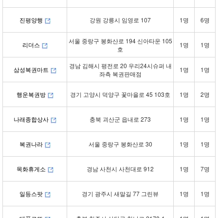
진평양행
강원 강릉시 임영로 107
1명
6명
서울 중랑구 봉화산로 194 신아타운 105
리더스
1명
1명
호
경남 김해시 평전로 20 우리24시슈퍼 내
삼성복권마트
1명
1명
좌측 복권판매점
행운복권방
경기 고양시 덕양구 꽃마을로 45 103호
1명
2명
나래종합상사
충북 괴산군 읍내로 273
1명
1명
복권나라
서울 중랑구 봉화산로 30
1명
1명
목화휴게소
경남 사천시 사천대로 912
1명
7명
일등스팟
경기 광주시 새말길 77 그린뷰
1명
1명