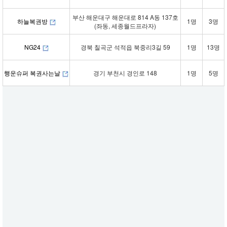
부산 해운대구 해운대로 814 A동 137호
하늘복권방
1명
3명
(좌동, 세종월드프라자)
NG24
경북 칠곡군 석적읍 북중리3길 59
1명
13명
행운슈퍼 복권사는날
경기 부천시 경인로 148
1명
5명