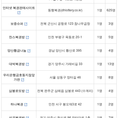
인터넷 복권판매사이트
동행복권(dhlottery.co.kr)
1명
625명
보증슈퍼
전북 군산시 공항로 123 참나무곱창
1명
3명
찬스복권방
인천 부평구 육동로 20-1
1명
5명
양산황금나눔
경남 양산시 황산로 395
1명
4명
대박복권방
경기 양주시 가래비길 33
1명
13명
우리은행금호동지점앞
서울 성동구 장터길 46
1명
8명
가판
삼봉로또방
전북 완주군 삼례읍 삼봉로 443 (수계리)
1명
4명
하나복권
인천 서구 봉오재3로 42
1명
2명
성공복권방
경기 여주시 청심로 96 장터마트 1층
1명
7명