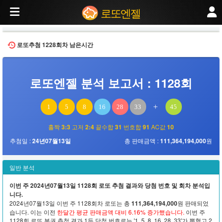
로또엔젤
2024년07월13일 추첨된 제1128회 로또 당첨번호 분석. 번호 분포, 홀짝 비율, 고
로또엔젤
로또추첨
1228회차
남은시간
로또엔젤 분석 보고서 : 1128회
+
1
5
8
16
28
33
45
홀짝
3:3
고저
2:4
끝수합
31
번호합
91
AC값
10
추첨일 :
24년07월13일
총 판매금액 :
111,364,194,000
원
일반 분석
이번 주 2024년07월13일 1128회 로또 추첨 결과와 당첨 번호 및 회차 분석입
니다.
2024년07월13일 이번 주 1128회차 로또는 총
111,364,194,000
원 판매되었
습니다. 이는 이전
한달간 평균 판매금액 대비 6.16% 증가했습니다.
이번 주
1128회 로또 복권 추첨 결과 1등 당첨 번호로는 '1, 5, 8, 16, 28, 33'가 뽑혔고 2