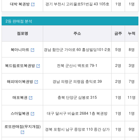
대박 복권방
경기 부천시 고리울로51번길 43 105호
1명
1명
2등 판매점 분석
점포명
주소
금주
누적
복마니마트
경남 함안군 가야로 60 홍성빌딩101-2호
5명
8명
복드림로또복권방
전북 군산시 백토로 79-1
2명
3명
해피데이복권방
경남 의령군 의령읍 충익로 39
2명
7명
매포복권
충북 단양군 삼봉로 315
1명
11명
스마일복권
대구 달서구 비슬로 2684 1층 복권방
1명
1명
로또판매점(무지개점)
경북 포항시 남구 중앙로 110 중간 상가
1명
9명