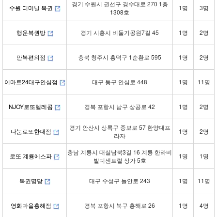
경기 수원시 권선구 경수대로 270 1층
수원 터미널 복권
1명
3명
1308호
행운복권방
경기 시흥시 비둘기공원7길 45
1명
2명
만복편의점
충북 청주시 흥덕구 1순환로 595
1명
2명
이마트24대구안심점
대구 동구 안심로 448
1명
11명
NJOY로또텔레콤
경북 포항시 남구 상공로 42
1명
2명
경기 안산시 상록구 중보로 57 한양대프
나눔로또한대점
1명
2명
라자
충남 계룡시 대실남북3길 16 계룡 한라비
로또 계룡에스파
1명
1명
발디센트럴 상가 5호
복권명당
대구 수성구 들안로 243
1명
11명
영화마을흥해점
경북 포항시 북구 흥해로 26
1명
4명