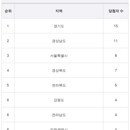
순위
지역
당첨자 수
1
경기도
15
2
경상남도
11
3
서울특별시
8
4
경상북도
7
5
전라북도
5
6
강원도
4
6
전라남도
4
6
인천광역시
4