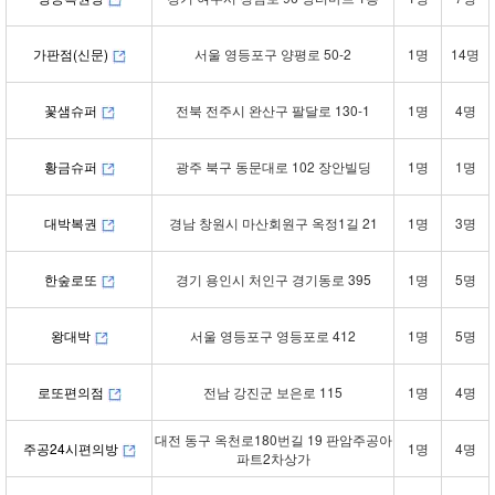
가판점(신문)
서울 영등포구 양평로 50-2
1명
14명
꽃샘슈퍼
전북 전주시 완산구 팔달로 130-1
1명
4명
황금슈퍼
광주 북구 동문대로 102 장안빌딩
1명
1명
대박복권
경남 창원시 마산회원구 옥정1길 21
1명
3명
한숲로또
경기 용인시 처인구 경기동로 395
1명
5명
왕대박
서울 영등포구 영등포로 412
1명
5명
로또편의점
전남 강진군 보은로 115
1명
4명
대전 동구 옥천로180번길 19 판암주공아
주공24시편의방
1명
4명
파트2차상가