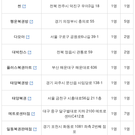
썬
전북 전주시 덕진구 우아3길 18
1명
1명
행운복권방
경기 의정부시 충의로 55
1명
5명
다모아
서울 구로구 공원로6나길 39-1
1명
2명
대박찬스
전북 정읍시 관통로 59
1명
2명
플러스복권마트
부산 해운대구 해운대로 636
1명
1명
태양복권방
경기 파주시 문산읍 사임당로 138-1
1명
1명
태양복권
서울 금천구 시흥대로56길 21 1층
1명
1명
대구 중구 달구벌대로 지하 2100 메트로
메트로센터점
1명
7명
센터C412호
경기 포천시 화동로 1081 좌측 2번째 점
일동복권판매점
1명
1명
포