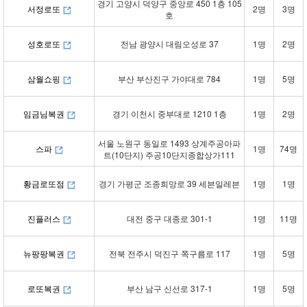
경기 고양시 덕양구 중앙로 450 1층 105
서정로또
2명
3명
호
성호로또
전남 광양시 대림오성로 37
1명
2명
삼월쇼핑
부산 부산진구 가야대로 784
1명
5명
임금님복권
경기 이천시 중부대로 1210 1층
1명
2명
서울 노원구 동일로 1493 상계주공아파
스파
1명
74명
트(10단지) 주공10단지종합상가111
황금로또점
경기 가평군 조종희망로 39 세븐일레븐
1명
1명
진플러스
대전 중구 대종로 301-1
1명
11명
뉴팡팡복권
전북 전주시 덕진구 쪽구름로 117
1명
5명
로또복권
부산 남구 신선로 317-1
1명
5명