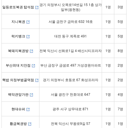
경기 의정부시 오목로14번길 15 1층 상가
일등로또복권 탑석점
1명
3명
일부(용현동)
지니복권
서울 금천구 금하로 632 16호
1명
5명
럭키뱅크
대전 동구 계족로 491
1명
5명
복돼지복권방
전북 익산시 선화로1길 4 배산시티프라자
1명
8명
부산외대 지안점
부산 금정구 금샘로 497 거성경원아파트
1명
2명
핵밥 의정부범골역점
경기 의정부시 호동로 67 화성프라자
1명
2명
백악관앞가판
서울 광진구 천호대로 647
1명
4명
현대슈퍼
광주 서구 상무대로 871
1명
7명
황금복권방
전북 익산시 무왕로9길 57
1명
1명