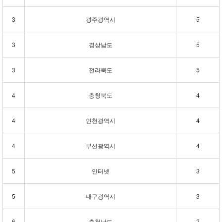
3
광주광역시
5
3
경상남도
5
3
전라북도
5
4
충청북도
4
4
인천광역시
4
4
부산광역시
4
5
인터넷
3
5
대구광역시
3
6
충청남도
2