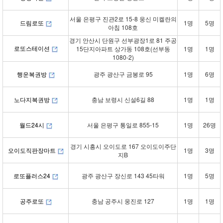
서울 은평구 진관2로 15-8 웅신 미켈란의
드림로또
1명
5명
아침 108호
경기 안산시 단원구 선부광장1로 81 주공
로또스테이션
15단지아파트 상가동 108호(선부동
1명
1명
1080-2)
행운복권방
광주 광산구 금봉로 95
1명
6명
노다지복권방
충남 보령시 신설6길 88
1명
1명
월드24시
서울 은평구 통일로 855-15
1명
26명
경기 시흥시 오이도로 167 오이도이주단
오이도직판장마트
1명
3명
지B
로또플러스24
광주 광산구 장신로 143 45타워
1명
5명
공주로또
충남 공주시 웅진로 127
1명
1명