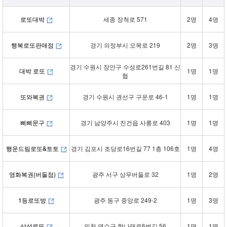
로또대박
세종 장척로 571
2명
4명
행복로또판매점
경기 의정부시 오목로 219
2명
3명
경기 수원시 장안구 수성로261번길 81 신
대박 로또
1명
1명
협
또와복권
경기 수원시 권선구 구운로 46-1
1명
1명
삐삐문구
경기 남양주시 진건읍 사릉로 403
1명
1명
행운드림로또&토토
경기 김포시 초당로16번길 77 1층 106호
1명
4명
영화복권(버들점)
광주 서구 상무버들로 32
1명
2명
1등로또방
광주 동구 중앙로 249-2
1명
3명
삼성로또
인천 연수구 학나래로6번길 56
1명
1명