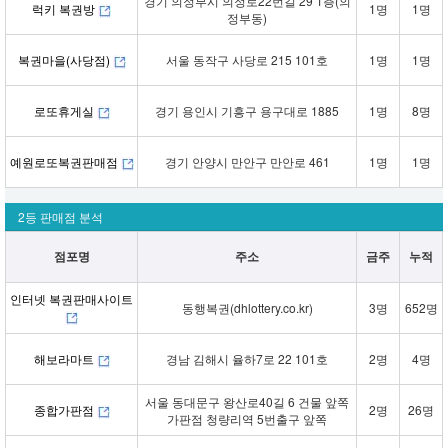
경기 의정부시 의정로22번길 29 1층(의
럭키 복권방
1명
1명
정부동)
복권마을(사당점)
서울 동작구 사당로 215 101호
1명
1명
로또휴게실
경기 용인시 기흥구 용구대로 1885
1명
8명
예원로또복권판매점
경기 안양시 만안구 만안로 461
1명
1명
2등 판매점 분석
점포명
주소
금주
누적
인터넷 복권판매사이트
동행복권(dhlottery.co.kr)
3명
652명
해보라마트
경남 김해시 율하7로 22 101호
2명
4명
서울 동대문구 왕산로40길 6 건물 앞쪽
종합가판점
2명
26명
가판점 청량리역 5번출구 앞쪽