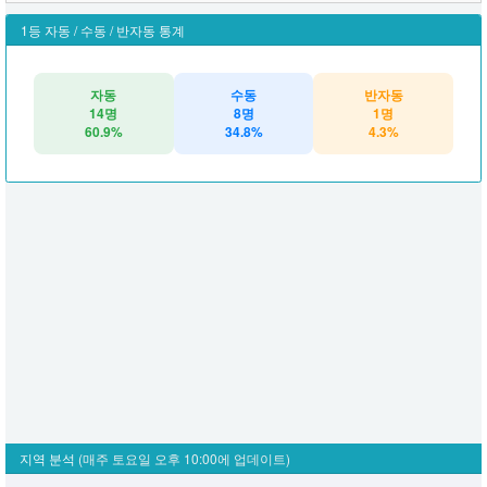
1등 자동 / 수동 / 반자동 통계
자동
수동
반자동
14명
8명
1명
60.9%
34.8%
4.3%
지역 분석
(매주 토요일 오후 10:00에 업데이트)