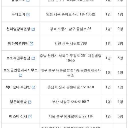
우타코비
인천 서구 승학로 470 1층 105호
1명
1명
천하명당복권방
경북 포항시 남구 중섬로 26
1명
2명
당하복권명당
인천 서구 서곶로 788
1명
3명
충남 천안시 서북구 두정로 251 대원빌딩
로또복권두정점
1명
5명
104호
로또공인중개사사무소
대구 중구 대봉로 212 1층 공인중개사사
1명
1명
무소
복터졌다 복권방
충남 아산시 온천대로 1510-10
1명
1명
행운복권방
부산 사상구 모라로 90-7
1명
1명
에스비 상사
서울 중구 퇴계로86길 29 1층
1명
5명