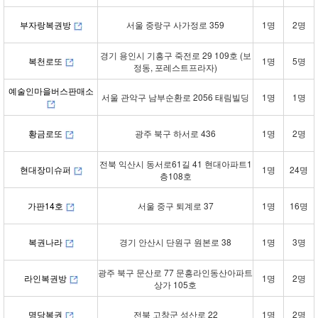
부자랑복권방
서울 중랑구 사가정로 359
1명
2명
경기 용인시 기흥구 죽전로 29 109호 (보
복천로또
1명
5명
정동, 포레스트프라자)
예술인마을버스판매소
서울 관악구 남부순환로 2056 태림빌딩
1명
1명
황금로또
광주 북구 하서로 436
1명
2명
전북 익산시 동서로61길 41 현대아파트1
현대장미슈퍼
1명
24명
층108호
가판14호
서울 중구 퇴계로 37
1명
16명
복권나라
경기 안산시 단원구 원본로 38
1명
3명
광주 북구 문산로 77 문흥라인동산아파트
라인복권방
1명
2명
상가 105호
명당복권
전북 고창군 성산로 22
1명
2명