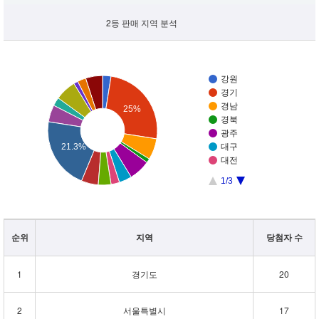
2등 판매 지역 분석
강원
경기
경남
25%
경북
광주
21.3%
대구
대전
1/3
순위
지역
당첨자 수
1
경기도
20
2
서울특별시
17