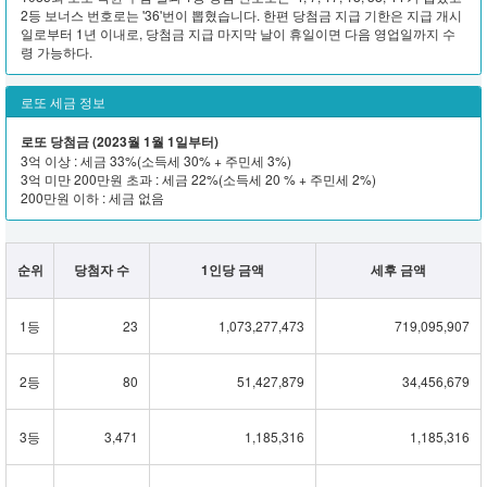
2등 보너스 번호로는 '36'번이 뽑혔습니다. 한편 당첨금 지급 기한은 지급 개시
일로부터 1년 이내로, 당첨금 지급 마지막 날이 휴일이면 다음 영업일까지 수
령 가능하다.
로또 세금 정보
로또 당첨금 (2023월 1월 1일부터)
3억 이상 : 세금 33%(소득세 30% + 주민세 3%)
3억 미만 200만원 초과 : 세금 22%(소득세 20 % + 주민세 2%)
200만원 이하 : 세금 없음
순위
당첨자 수
1인당 금액
세후 금액
1등
23
1,073,277,473
719,095,907
2등
80
51,427,879
34,456,679
3등
3,471
1,185,316
1,185,316