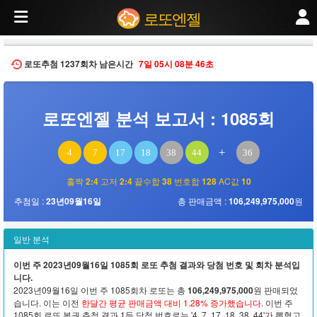
2023년09월16일 추첨된 제1085회 로또 당첨번호 분석. 번호 분포, 홀짝 비율, 고
로또엔젤
로또추첨
1237회차
남은시간
7일
05시
08분
45초
로또엔젤 분석 보고서 : 1085회
+
4
7
17
18
38
44
36
홀짝
2:4
고저
2:4
끝수합
38
번호합
128
AC값
10
추첨일 :
23년09월16일
총 판매금액 :
106,249,975,000
원
일반 분석
이번 주 2023년09월16일 1085회 로또 추첨 결과와 당첨 번호 및 회차 분석입
니다.
2023년09월16일 이번 주 1085회차 로또는 총
106,249,975,000
원 판매되었
습니다. 이는 이전
한달간 평균 판매금액 대비 1.28% 증가했습니다.
이번 주
1085회 로또 복권 추첨 결과 1등 당첨 번호로는 '4, 7, 17, 18, 38, 44'가 뽑혔고