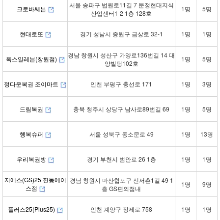
서울 송파구 법원로11길 7 문정현대지식
크로바쎄븐
1명
5명
산업센터1-2 1층 128호
현대로또
경기 성남시 중원구 금상로 32-1
1명
1명
경남 창원시 성산구 가양로136번길 14 대
폭스일레븐(창원점)
1명
5명
양빌딩102호
정다운복권 조이마트
인천 부평구 충선로 171
1명
3명
드림복권
충북 청주시 상당구 남사로89번길 69
1명
5명
행복슈퍼
서울 성북구 동소문로 49
1명
13명
우리복권방
경기 부천시 범안로 26 1층
1명
1명
지에스(GS)25 진동에이
경남 창원시 마산합포구 신서촌1길 49 1
1명
9명
스점
층 GS편의점내
플러스25(Plus25)
인천 계양구 장제로 758
1명
1명