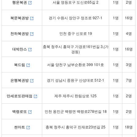
행운복권
서울 영등포구 도신로65길 2
1명
2명
북문복권방
경기 수원시 장안구 정조로 927-1
1명
16명
천하복권방
인천 중구 신포로 19
1명
4명
충북 청주시 흥덕구 가경로161번길 3,(가
대박찬스
1명
16명
경동)
복드림
서울 양천구 남부순환로 399 101호
1명
3명
은행복권방
경기 성남시 중원구 산성대로 512-1
1명
7명
만세로또판매점
제주 제주시 한림상로 125
1명
2명
백령로또
인천 옹진군 백령면 백령로278번길 18
1명
2명
썬마트
충북 청주시 흥덕구 진재로23번길 25
1명
18명