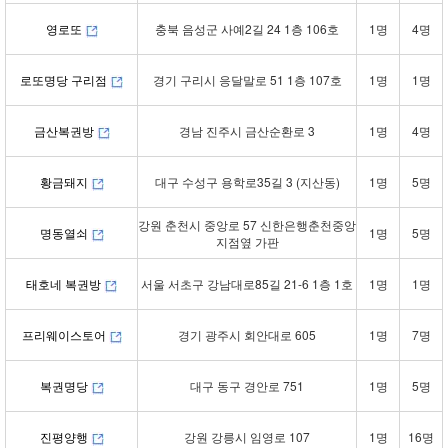
영로또
충북 음성군 사예2길 24 1층 106호
1명
4명
로또명당 구리점
경기 구리시 응달말로 51 1층 107호
1명
1명
금산복권방
경남 진주시 금산순환로 3
1명
4명
황금돼지
대구 수성구 용학로35길 3 (지산동)
1명
5명
강원 춘천시 중앙로 57 신한은행춘천중앙
명동열쇠
1명
5명
지점옆 가판
태호네 복권방
서울 서초구 강남대로85길 21-6 1층 1호
1명
1명
프리웨이스토어
경기 광주시 회안대로 605
1명
7명
복권명당
대구 동구 경안로 751
1명
5명
진평양행
강원 강릉시 임영로 107
1명
16명