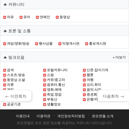
🔥 커뮤니티
자유
유머
연예인
동영상
🔥 토론 및 소통
게임/영화/방송
행사상품
익명게시판
홍보게시판
🔥 링크모음
+ 더보기
검색
포털커뮤니티
신문.잡지가게
스포츠.방송
쇼핑
웹툰
동영상.소셜
커뮤/중고차
여행
의류
컴퓨터.통신
요리.취미
게임
영화.예매
음악.사진
초.중.고 교육
취업.창업
증권회사
← 이전회차
다음회차 →
증권
부동산
은행/카드
공공기관
생활정보
이용안내
이용약관
개인정보처리방침
로또엔젤 소개
로또엔젤은 로또 관련 정보를 제공하는 커뮤니티 서비스입니다.