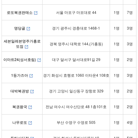
로또복권판매소
서울 마포구 마포대로 44
1명
7명
명당골
경기 광주시 경충대로 1468-1
1명
3명
세븐일레븐영주가흥로
경북 영주시 대학로 144,(가흥동)
1명
3명
또점
이마트24(성서호림)
대구 달서구 달서대로91길 29
1명
2명
1등가즈아
경기 화성시 효행로 1060 이타운4 108호
1명
3명
대박복권방
경기 고양시 일산동구 장항로 329
1명
2명
복권왕국
전남 여수시 여수산단로 48 1층101호
1명
2명
나무로또
부산 수영구 수영로 505
1명
4명
동탄산단점
경기 화성시 동탄산단8길 19
1명
5명