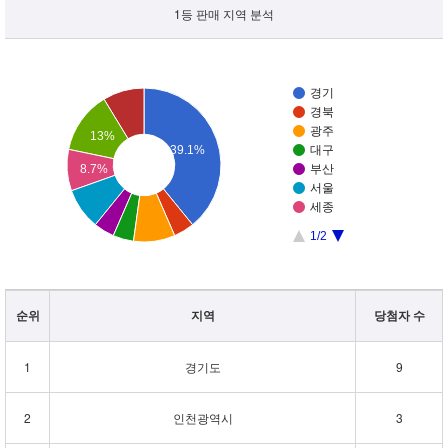
1등 판매 지역 분석
경기
경북
광주
13%
39.1%
대구
8.7%
부산
서울
세종
1/2
순위
지역
당첨자 수
1
경기도
9
2
인천광역시
3