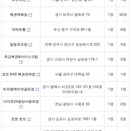
복권백화점
경기 파주시 평화로 70
1명
32명
대박유통
부산 중구 구덕로 80 1층
1명
8명
일등로또방
전북 전주시 완산구 장승배기로 203
1명
3명
최강복권&아이스크림
경기 고양시 덕양구 삼송로 176-1
1명
3명
로또 6/45 복권판매점
서울 관악구 대학길 35
1명
1명
경기 평택시 비전2로 133 101호,102호
씨유평택비전골든점
1명
1명
CU편의점 내
이마트24광양서평로점
전남 광양시 서평로 30
1명
2명
천운 로또
경기 김포시 김포대로 1951 1층
1명
2명