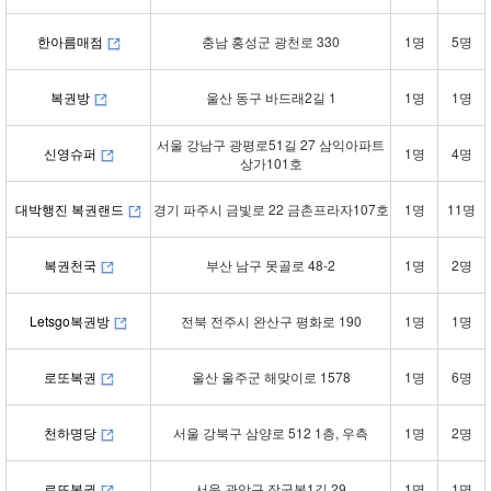
한아름매점
충남 홍성군 광천로 330
1명
5명
복권방
울산 동구 바드래2길 1
1명
1명
서울 강남구 광평로51길 27 삼익아파트
신영슈퍼
1명
4명
상가101호
대박행진 복권랜드
경기 파주시 금빛로 22 금촌프라자107호
1명
11명
복권천국
부산 남구 못골로 48-2
1명
2명
Letsgo복권방
전북 전주시 완산구 평화로 190
1명
1명
로또복권
울산 울주군 해맞이로 1578
1명
6명
천하명당
서울 강북구 삼양로 512 1층, 우측
1명
2명
로또복권
서울 관악구 장군봉1길 29
1명
1명