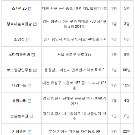
스카이25
대전 서구 둔산중로 40 리치빌빌딩117호
1명
5명
경남 창원시 성산구 창이대로 733 상가A
행복나눔복권방
1명
3명
동 2층 204호
소망점
경기 용인시 처인구 양지로148번길 2-4
1명
2명
노다지복권방
서울 종로구 종로 333
1명
8명
로또명당인주점
충청남도 아산시 인주면 서해로 519-2
1명
66명
대전 유성구 노은로 157 골드프라자 106
태양마트
1명
12명
호
경남 창원시 진해구 용원로 107 CU편의
복권나라
1명
4명
점 내
경기 의왕시 내손중앙로 43 서광상가 14
순살로복권
1명
2명
호
기장슈퍼
부산 기장군 기장읍 차성동로 69
1명
22명