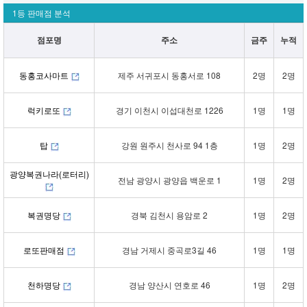
1등 판매점 분석
점포명
주소
금주
누적
동홍코사마트
제주 서귀포시 동홍서로 108
2명
2명
럭키로또
경기 이천시 이섭대천로 1226
1명
1명
탑
강원 원주시 천사로 94 1층
1명
2명
광양복권나라(로터리)
전남 광양시 광양읍 백운로 1
1명
2명
복권명당
경북 김천시 용암로 2
1명
2명
로또판매점
경남 거제시 중곡로3길 46
1명
1명
천하명당
경남 양산시 연호로 46
1명
2명