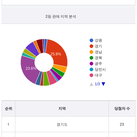
2등 판매 지역 분석
강원
경기
경남
25.8%
경북
광주
23.6%
당진시
대구
1/3
순위
지역
당첨자 수
1
경기도
23