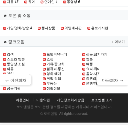
자유
13
유머
연예인
4
동영상
6
🔥 토론 및 소통
게임/영화/방송
4
행사상품
익명게시판
홍보게시판
🔥 링크모음
+ 더보기
검색
포털커뮤니티
신문.잡지가게
스포츠.방송
쇼핑
웹툰
동영상.소셜
커뮤/중고차
여행
의류
컴퓨터.통신
요리.취미
게임
영화.예매
음악.사진
초.중.고 교육
취업.창업
증권회사
← 이전회차
다음회차 →
증권
부동산
은행/카드
공공기관
생활정보
이용안내
이용약관
개인정보처리방침
로또엔젤 소개
로또엔젤은 로또 관련 정보를 제공하는 커뮤니티 서비스입니다.
© 로또엔젤. All rights reserved.