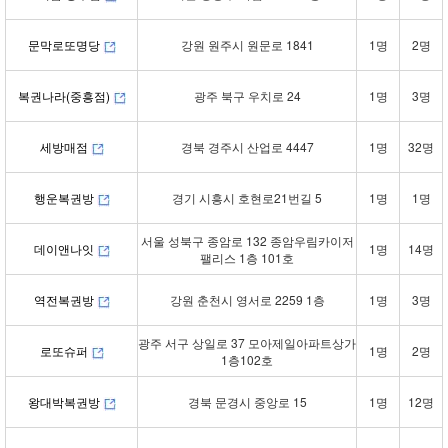
문막로또명당
강원 원주시 원문로 1841
1명
2명
복권나라(중흥점)
광주 북구 우치로 24
1명
3명
세방매점
경북 경주시 산업로 4447
1명
32명
행운복권방
경기 시흥시 호현로21번길 5
1명
1명
서울 성북구 종암로 132 종암우림카이저
데이앤나잇
1명
14명
팰리스 1층 101호
역전복권방
강원 춘천시 영서로 2259 1층
1명
3명
광주 서구 상일로 37 모아제일아파트상가
로또슈퍼
1명
2명
1층102호
왕대박복권방
경북 문경시 중앙로 15
1명
12명