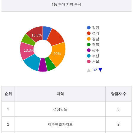
1등 판매 지역 분석
강원
경기
13.3%
경남
경북
광주
13.3%
20%
부산
서울
1/2
순위
지역
당첨자 수
1
경상남도
3
2
제주특별자치도
2