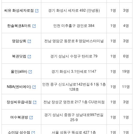
씨유 화성세자로점
경기 화성시 세자로 492 (안녕동)
1명
3명
한솔복권&마트
인천 미추홀구 경인로 384
1명
4명
영암상회
전남 영암군 동문로 8 영암버스터미널
1명
3명
복권닷컴
경기 성남시 수정구 탄리로 79
1명
6명
올인(allin)
경기 화성시 3.1만세로 1147
1명
19명
인천 중구 신도시남로142번길 6 1동 1층
NBA(엔비에이)
1명
11명
128호
장성씨유읍내점
전남 장성군 영천로 217 1층 CU편의점
1명
3명
경기 성남시 중원구 성남대로997번길
여수복권방
1명
1명
25-9
소미담 성수점
서울 성동구 뚝섬로 427 1층
1명
1명