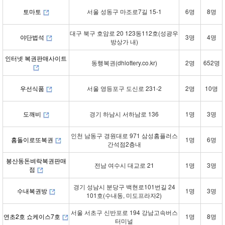
토마토
서울 성동구 마조로7길 15-1
6명
8명
대구 북구 호암로 20 123동112호(성광우
야단법석
3명
4명
방상가 내)
인터넷 복권판매사이트
동행복권(dhlottery.co.kr)
2명
652명
우선식품
서울 영등포구 도신로 231-2
2명
10명
도깨비
경기 하남시 서하남로 136
1명
3명
인천 남동구 경원대로 971 삼성홈플러스
홈돌이로또복권
1명
6명
간석점2층내
봉산동돈벼락복권판매
전남 여수시 대교로 21
1명
3명
점
경기 성남시 분당구 백현로101번길 24
수내복권방
1명
3명
101호(수내동, 미도프라자2)
서울 서초구 신반포로 194 강남고속버스
연초2호 쇼케이스7호
1명
8명
터미널