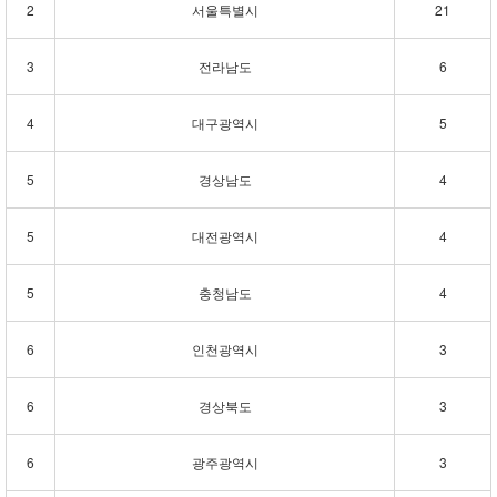
2
서울특별시
21
3
전라남도
6
4
대구광역시
5
5
경상남도
4
5
대전광역시
4
5
충청남도
4
6
인천광역시
3
6
경상북도
3
6
광주광역시
3