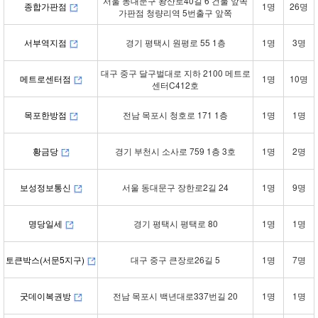
서울 동대문구 왕산로40길 6 건물 앞쪽
종합가판점
1명
26명
가판점 청량리역 5번출구 앞쪽
서부역지점
경기 평택시 원평로 55 1층
1명
3명
대구 중구 달구벌대로 지하 2100 메트로
메트로센터점
1명
10명
센터C412호
목포한방점
전남 목포시 청호로 171 1층
1명
1명
황금당
경기 부천시 소사로 759 1층 3호
1명
2명
보성정보통신
서울 동대문구 장한로2길 24
1명
9명
명당일세
경기 평택시 평택로 80
1명
1명
토큰박스(서문5지구)
대구 중구 큰장로26길 5
1명
7명
굿데이복권방
전남 목포시 백년대로337번길 20
1명
1명