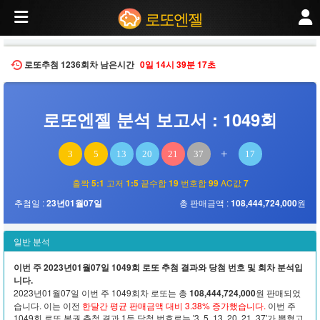
2023년01월07일 추첨된 제1049회 로또 당첨번호 분석. 번호 분포, 홀짝 비율, 고
로또엔젤
로또추첨
1236회차
남은시간
0일
14시
39분
17초
로또엔젤 분석 보고서 : 1049회
+
3
5
13
20
21
37
17
홀짝
5:1
고저
1:5
끝수합
19
번호합
99
AC값
7
추첨일 :
23년01월07일
총 판매금액 :
108,444,724,000
원
일반 분석
이번 주 2023년01월07일 1049회 로또 추첨 결과와 당첨 번호 및 회차 분석입
니다.
2023년01월07일 이번 주 1049회차 로또는 총
108,444,724,000
원 판매되었
습니다. 이는 이전
한달간 평균 판매금액 대비 3.38% 증가했습니다.
이번 주
1049회 로또 복권 추첨 결과 1등 당첨 번호로는 '3, 5, 13, 20, 21, 37'가 뽑혔고