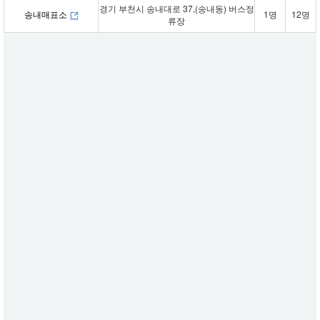
경기 부천시 송내대로 37,(송내동) 버스정
송내매표소
1명
12명
류장