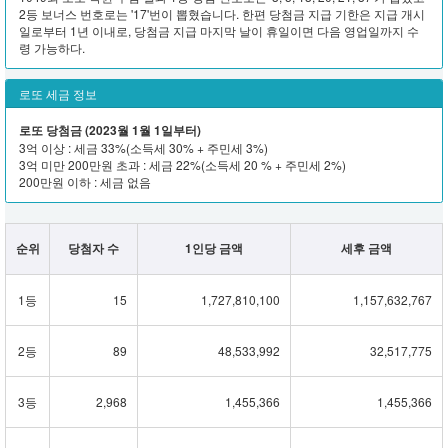
2등 보너스 번호로는 '17'번이 뽑혔습니다. 한편 당첨금 지급 기한은 지급 개시
일로부터 1년 이내로, 당첨금 지급 마지막 날이 휴일이면 다음 영업일까지 수
령 가능하다.
로또 세금 정보
로또 당첨금 (2023월 1월 1일부터)
3억 이상 : 세금 33%(소득세 30% + 주민세 3%)
3억 미만 200만원 초과 : 세금 22%(소득세 20 % + 주민세 2%)
200만원 이하 : 세금 없음
순위
당첨자 수
1인당 금액
세후 금액
1등
15
1,727,810,100
1,157,632,767
2등
89
48,533,992
32,517,775
3등
2,968
1,455,366
1,455,366