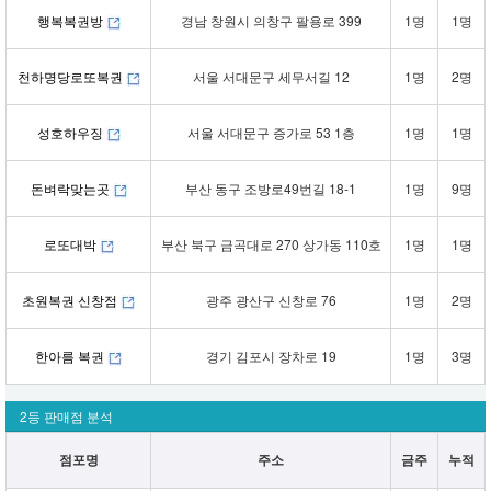
행복복권방
경남 창원시 의창구 팔용로 399
1명
1명
천하명당로또복권
서울 서대문구 세무서길 12
1명
2명
성호하우징
서울 서대문구 증가로 53 1층
1명
1명
돈벼락맞는곳
부산 동구 조방로49번길 18-1
1명
9명
로또대박
부산 북구 금곡대로 270 상가동 110호
1명
1명
초원복권 신창점
광주 광산구 신창로 76
1명
2명
한아름 복권
경기 김포시 장차로 19
1명
3명
2등 판매점 분석
점포명
주소
금주
누적