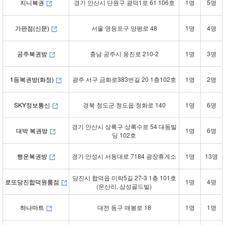
지니복권
경기 안산시 단원구 광덕1로 61 106호
1명
5명
가판점(신문)
서울 영등포구 양평로 48
1명
4명
공주복권방
충남 공주시 웅진로 210-2
1명
3명
1등복권방(화정)
광주 서구 금화로383번길 20 1층102호
1명
2명
SKY정보통신
경북 청도군 청도읍 청화로 140
1명
6명
경기 안산시 상록구 상록수로 54 대동빌
대박 복권방
1명
6명
딩 102호
행운복권방
경기 안성시 서동대로 7184 광장휴게소
1명
13명
당진시 합덕읍 미락5길 27-3 1층 101호
로또당진합덕원룸점
1명
4명
(운산리, 삼성골드빌)
하나마트
대전 동구 매봉로 18
1명
1명