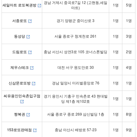
경남 거제시 중곡로7길 12 (고현동,세일
세일마트 로또복권방
1명
5명
마트)
서종로또
경기 양평군 중미산로 3
1명
1명
동성당
서울 종로구 청계천로 261
1명
3명
드림로또
충남 서산시 성연3로 105 코너스톤빌딩
1명
2명
제우스테크
대전 서구 원도안로 30
1명
4명
신삼문로또방
경남 밀양시 미리벌중앙로 76
1명
1명
씨유용인민속촌입구점
경기 용인시 기흥구 민속촌로 43 현대빌
1명
1명
딩 제1층 제102호
짱복권
서울 종로구 종로 269 삼신빌딩 1층
1명
8명
153로또판매점
충남 아산시 배방로 57-23
1명
9명