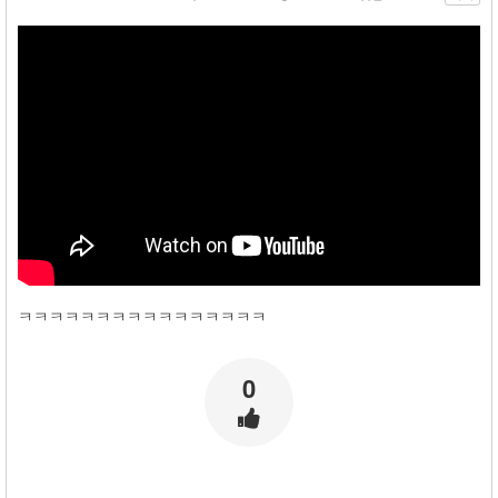
ㅋㅋㅋㅋㅋㅋㅋㅋㅋㅋㅋㅋㅋㅋㅋㅋ
0