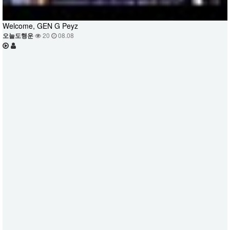
Welcome, GEN G Peyz
오늘도행운
20
08.08