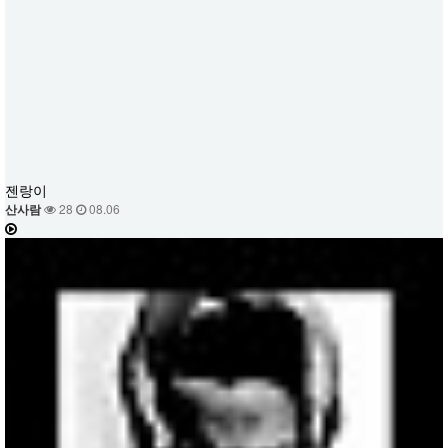
젠랑이
산사람
28
08.06