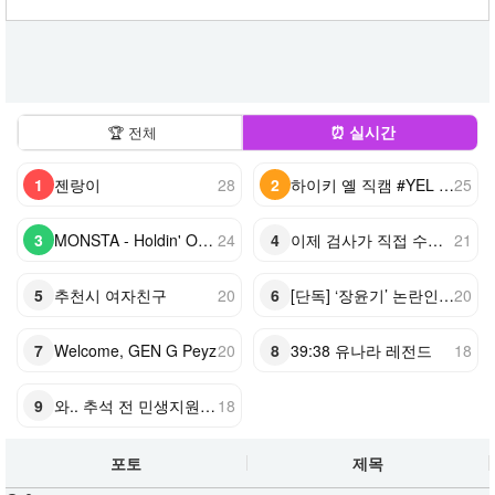
⏰ 실시간
🏆 전체
1
젠랑이
28
2
하이키 옐 직캠 #YEL #H1KEY @260731 정읍물빛축제 ♬ 여름이었다 (Summe…
25
3
MONSTA - Holdin' On (Skrillex & Nero Remix)
24
4
이제 검사가 직접 수사 못 한다…72년 사법체계 대전환421421
21
5
추천시 여자친구
20
6
[단독] ‘장윤기’ 논란인데…‘경찰관 뺑소니’ 수사 빼돌린 경찰
20
7
Welcome, GEN G Peyz
20
8
39:38 유나라 레전드
18
9
와.. 추석 전 민생지원금 또 준다?
18
포토
제목