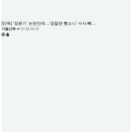
[단독] ‘장윤기’ 논란인데…‘경찰관 뺑소니’ 수사 빼…
가을산책
20
08.08