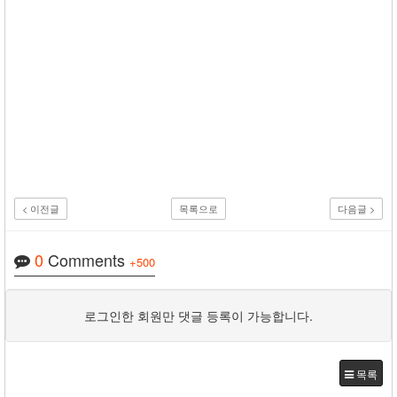
< 이전글
목록으로
다음글 >
0
Comments
+500
로그인한 회원만 댓글 등록이 가능합니다.
목록