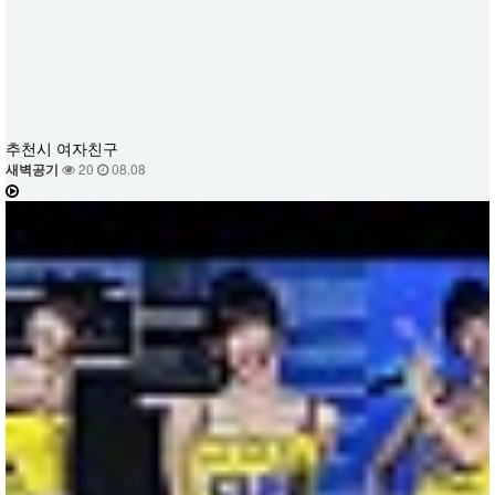
추천시 여자친구
새벽공기
20
08.08