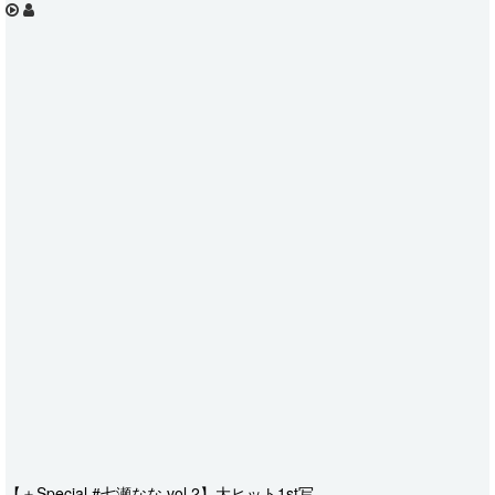
【＋Special #七瀬なな vol.2】大ヒット1st写…