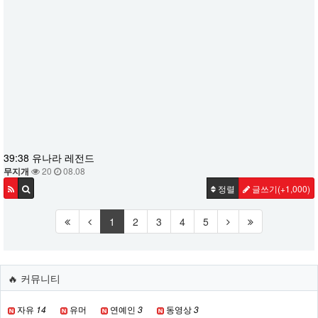
39:38 유나라 레전드
무지개
20
08.08
정렬
글쓰기
(+1,000)
1
2
3
4
5
🔥 커뮤니티
자유
14
유머
연예인
3
동영상
3