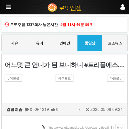
어
로또엔젤
느
덧
큰
언
로또추첨
1237회차
남은시간
5일
11시
46분
55초
니
가
된
자유
유머
연예인
동영상
로또뉴스
보
니
하
니
어느덧 큰 언니가 된 보니하니 #트리플에스 #김채연 #tripleS #KimChaeYeon #GirlsCapitalism
#
트
리
< 이전글
목록으로
다음글 >
플
에
스
#
김
채
알콜리즘
0
1219
0
2025.05.08 09:24
신고
연
#
t
r
https://www.lottoangel.co.kr/bbs/app_video/8131
복사