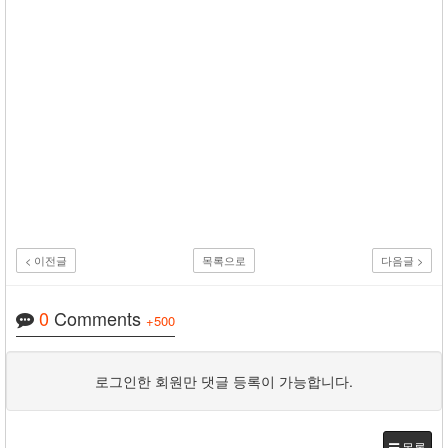
p
i
t
a
l
i
s
m
< 이전글
목록으로
다음글 >
0
Comments
+500
로그인한 회원만 댓글 등록이 가능합니다.
목록