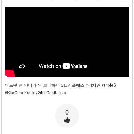
i
p
l
e
S
#
K
i
m
C
h
a
e
Y
e
o
어느덧 큰 언니가 된 보니하니 #트리플에스 #김채연 #tripleS
n
#KimChaeYeon #GirlsCapitalism
#
G
i
0
r
l
s
C
a