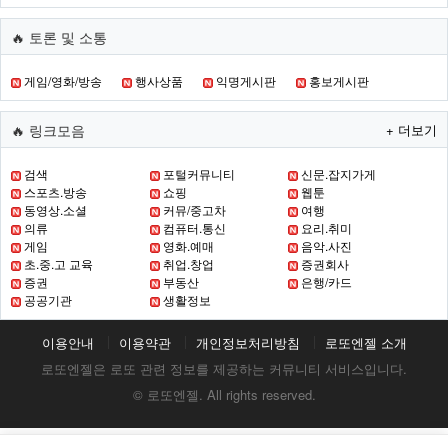
🔥 토론 및 소통
게임/영화/방송
행사상품
익명게시판
홍보게시판
🔥 링크모음
+ 더보기
검색
포털커뮤니티
신문.잡지가게
스포츠.방송
쇼핑
웹툰
동영상.소셜
커뮤/중고차
여행
의류
컴퓨터.통신
요리.취미
게임
영화.예매
음악.사진
초.중.고 교육
취업.창업
증권회사
증권
부동산
은행/카드
공공기관
생활정보
이용안내
이용약관
개인정보처리방침
로또엔젤 소개
로또엔젤은 로또 관련 정보를 제공하는 커뮤니티 서비스입니다.
© 로또엔젤. All rights reserved.