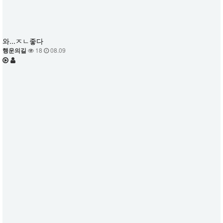
와...ㅈㄴ좋다
행운의길
18
08.09