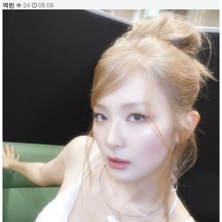
역린
24
08.08