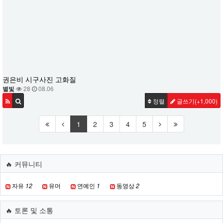
권은비 시구사진 고화질
별빛
28
08.06
정렬
글쓰기
(+1,000)
1
2
3
4
5
🔥 커뮤니티
자유
12
유머
연예인
1
동영상
2
🔥 토론 및 소통