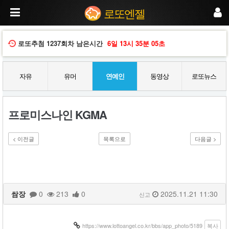
프
로또엔젤
로
미
스
나
로또추첨
1237회차
남은시간
6일
13시
35분
04초
인
K
G
자유
유머
연예인
동영상
로또뉴스
M
A
프로미스나인 KGMA
< 이전글
목록으로
다음글 >
쌈장
0
213
0
2025.11.21 11:30
신고
https://www.lottoangel.co.kr/bbs/app_photo/5189
복사