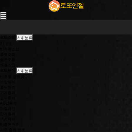
강
로또엔젤
원
랜
드
앞
전
당
로또조합
하위분류
포
AI 조합
알
반자동조합
바
룰렛조합
생
슬롯조합
썰
엔젤조합
로또분석
하위분류
번호별 출현횟수
색깔통계
홀짝통계
고저통계
끝수통계
AC값통계
마킹패턴
합계통계
색상패턴
미출현번호
자주 출현 번호