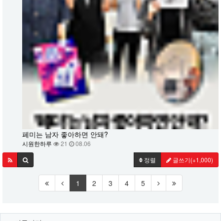
페미는 남자 좋아하면 안돼?
시원한하루
21
08.06
정렬
글쓰기
(+1,000)
1
2
3
4
5