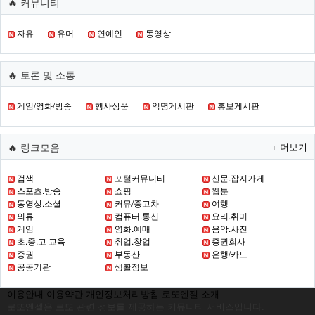
🔥 커뮤니티
자유
유머
연예인
동영상
🔥 토론 및 소통
게임/영화/방송
행사상품
익명게시판
홍보게시판
🔥 링크모음
+ 더보기
검색
포털커뮤니티
신문.잡지가게
스포츠.방송
쇼핑
웹툰
동영상.소셜
커뮤/중고차
여행
의류
컴퓨터.통신
요리.취미
게임
영화.예매
음악.사진
초.중.고 교육
취업.창업
증권회사
증권
부동산
은행/카드
공공기관
생활정보
이용안내
이용약관
개인정보처리방침
로또엔젤 소개
로또엔젤은 로또 관련 정보를 제공하는 커뮤니티 서비스입니다.