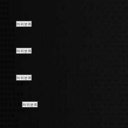
3분법
5분법
7분법
9분법
로또당첨
하위분류
당첨조회
당첨내역
로또분석
엔젤적중
전국매장
하위분류
전국매장
당첨매장
로또명당
매장리뷰
정보공유
하위분류
로또숫자(꿈풀이)
링크모음
유튜브 핫클립
실시간 영상
토론 및 소통
하위분류
게임/영화/방송
행사상품
익명게시판
홍보게시판