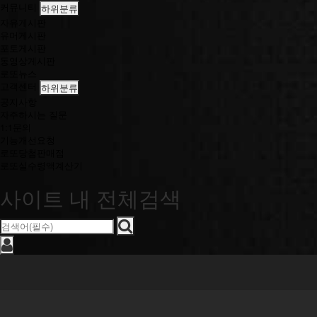
커뮤니티
하위분류
자유게시판
유머게시판
포토게시판
동영상게시판
로또뉴스
고객센터
하위분류
공지사항
자주하시는 질문
1:1문의
기능개선요청
로또당첨판매점
로또실수령액계산기
사이트 내 전체검색