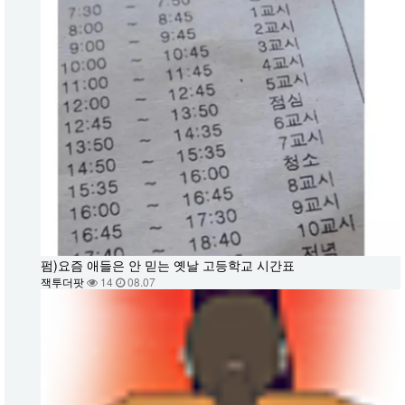
펌)요즘 애들은 안 믿는 옛날 고등학교 시간표
잭투더팟
14
08.07