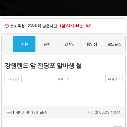
차단회원
1:1문의
로또추첨
1236회차
남은시간
1일
04시
44분
17초
자유
유머
연예인
동영상
로또뉴스
강원랜드 앞 전당포 알바생 썰
< 이전글
목록으로
다음글 >
두리
0
176
0
06.09 10:41
신고