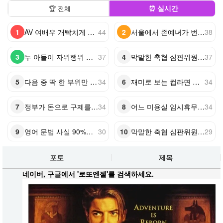
⏰ 실시간
🏆 전체
1
AV 여배우 개빡치게 하는 법
44
2
서울에서 존예녀가 번호딸때 남자 반응
38
3
두 아들이 자위행위 끊은 것 자랑하는 아버지
37
4
막말한 축협 심판위원장 사퇴
37
5
다음 중 딱 한 부위만 건강할 수 있다면 선택은?
34
6
재미로 보는 컵라면 티어표
34
7
정부가 돈으로 구제를 안해주는 이유
34
8
어느 미용실 임시휴무 사유
34
9
영어 문법 사실 90%는 이거임
30
10
막말한 축협 심판위원장 사퇴
29
포토
제목
네이버, 구글에서 '로또엔젤'를 검색하세요.