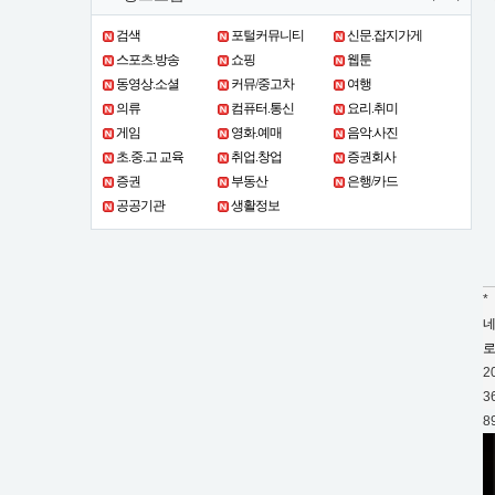
검색
포털커뮤니티
신문.잡지가게
스포츠.방송
쇼핑
웹툰
동영상.소셜
커뮤/중고차
여행
의류
컴퓨터.통신
요리.취미
게임
영화.예매
음악.사진
초.중.고 교육
취업.창업
증권회사
증권
부동산
은행/카드
공공기관
생활정보
*
네
2
3
8