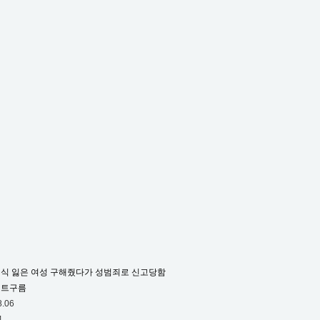
식 잃은 여성 구해줬다가 성범죄로 신고당함
민트구름
8.06
4