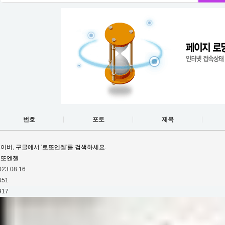
번호
포토
제목
이버, 구글에서 '로또엔젤'를 검색하세요.
로또엔젤
023.08.16
651
917