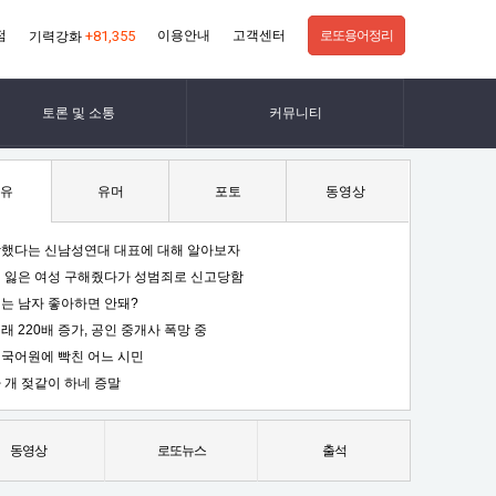
점
+81,355
이용안내
고객센터
로또용어정리
기력강화
토론 및 소통
커뮤니티
유
유머
포토
동영상
했다는 신남성연대 대표에 대해 알아보자
 잃은 여성 구해줬다가 성범죄로 신고당함
는 남자 좋아하면 안돼?
래 220배 증가, 공인 중개사 폭망 중
국어원에 빡친 어느 시민
 개 젖같이 하네 증말
동영상
로또뉴스
출석