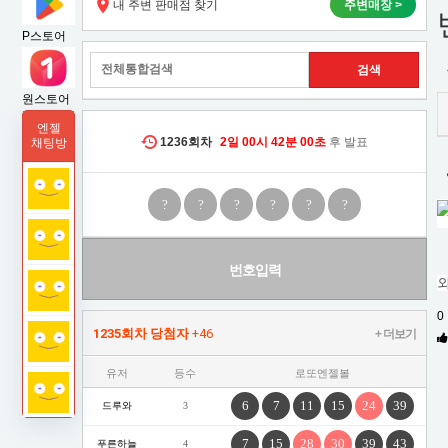
내 주변 판매점 찾기
주변매장 >
을
P스토어
때
원스토어
의
엔젤
역
1236
회차
2일
00시
41분
59초
후 발표
채팅방
학
?
?
?
?
?
?
적
분
번호입력
석
0
1235회차 당첨자
+46
+ 더보기
유저
등수
로또엔젤볼
6
7
11
15
24
39
드루와
3
7
15
28
30
39
43
푸른하늘
4