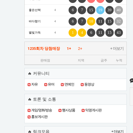
6
7
15
19
39
40
좋은선택
4
6
7
10
11
15
32
바다향기
4
1
4
6
11
15
43
별빛가득
4
1235회차 당첨매장
1+
2+
+ 더보기
판매점
지역
금주
누적
🔥 커뮤니티
자유
유머
연예인
동영상
🔥 토론 및 소통
게임/영화/방송
행사상품
익명게시판
홍보게시판
🔥 링크모음
+ 더보기