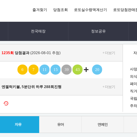
즐겨찾기
당첨조회
로또실수령액계산기
로또당첨판매
전국매장
정보공유
1235회
당첨결과
(2026-08-01 추첨)
+ 더보기
자
+
사망
6
7
11
15
39
43
20
의식
페미
엔젤럭키볼, 5분단위 하루 288회진행
+ 더보기
직거
국립
주차
자유
유머
연예인