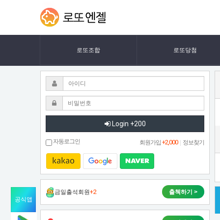
벤
외
LOTTOANGEL
력
치
의
작
의
용
로또조합
로또당첨
과
자
내
에
력
의
여
분
포
자
Login +200
를
분
4
자동로그인
+2,000
회원가입
|
정보찾기
석
명
합
니
이
다.
+2
금일출석회원
출첵하기 >
앉
공식앱
았