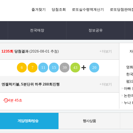
즐겨찾기
당첨조회
로또실수령액계산기
로또당첨판매
전국매장
정보공유
1235회
당첨결과
(2026-08-01 추첨)
+ 더보기
자
+
영화
6
7
11
15
39
43
20
한국
펌)
엔젤럭키볼, 5분단위 하루 288회진행
+ 더보기
아빠 
논란의
4
분
44초
누나 
게임/영화/방송
행사상품