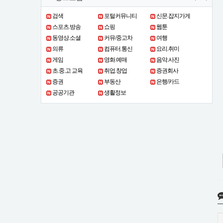
검색
포털커뮤니티
신문.잡지가게
스포츠.방송
쇼핑
웹툰
동영상.소셜
커뮤/중고차
여행
의류
컴퓨터.통신
요리.취미
게임
영화.예매
음악.사진
초.중.고 교육
취업.창업
증권회사
증권
부동산
은행/카드
공공기관
생활정보