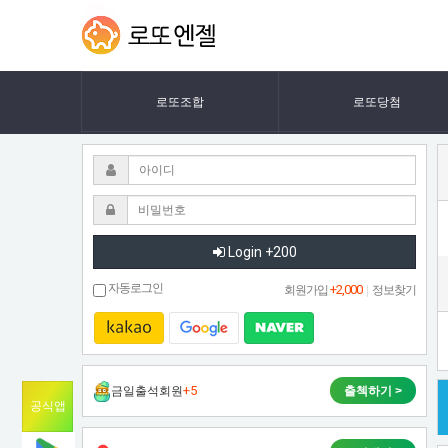
연
연
LOTTOANGEL
우
우
모
모
모
랜
로또조합
로또당첨
드
모
시
랜
절
레
드
전
드
시
Login +200
뒤
태
절
자동로그인
+2,000
회원가입
|
정보찾기
레
전
+5
금일출석회원
출첵하기 >
드
공식앱
뒤