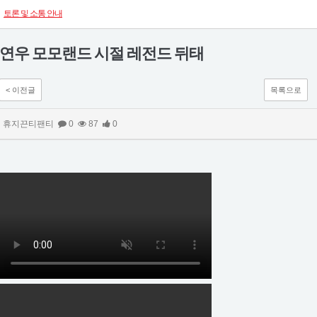
토론 및 소통 안내
연우 모모랜드 시절 레전드 뒤태
< 이전글
목록으로
휴지끈티팬티
0
87
0