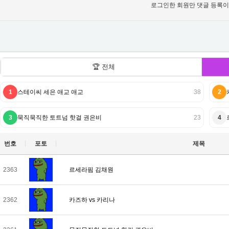
로그인한 회원만 댓글 등록이
🏆 전체
1
스테이씨 세은 애교 애교
38
2
3
묵직묵직한 토트넘 핫걸 권은비
23
4
번호
포토
제목
2363
르세라핌 김채원
2362
카즈하 vs 카리나