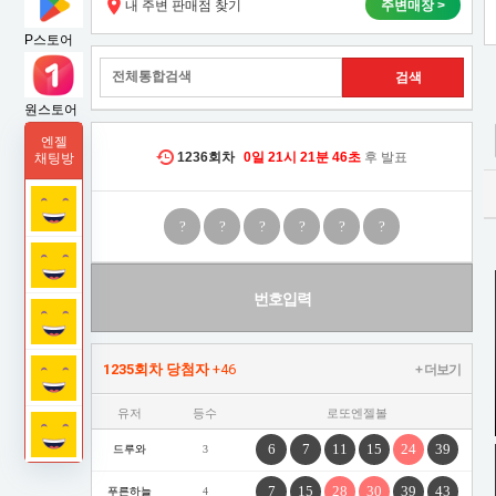
내 주변 판매점 찾기
주변매장 >
태
P스토어
원스토어
엔젤
1236
회차
0일
21시
21분
45초
후 발표
채팅방
?
?
?
?
?
?
번호입력
1235회차 당첨자
+46
+ 더보기
유저
등수
로또엔젤볼
6
7
11
15
24
39
드루와
3
7
15
28
30
39
43
푸른하늘
4