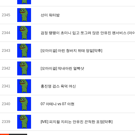
2345
선미 워터밤
2344
검정 땡땡이 초미니 입고 쪼그려 앉은 안유진 팬서비스 (아이
2343
[오마이걸] 아린 청바지 뒤태 엉밑[약후]
2342
[오마이걸] 막내아린 얼빡샷
2341
홍진영 검스 육덕 여신
2340
07 아테나 vs 07 아현
2339
[IVE] 피지컬 지리는 안유진 끈적한 표정[약후]