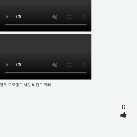
연우 모모랜드 시절 레전드 뒤태
0