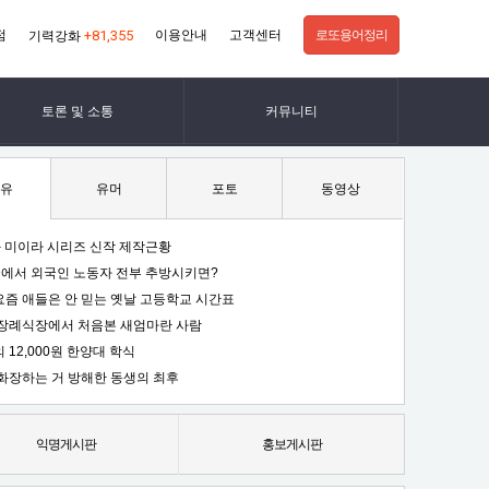
점
+81,355
이용안내
고객센터
로또용어정리
기력강화
토론 및 소통
커뮤니티
유
유머
포토
동영상
 미이라 시리즈 신작 제작근황
에서 외국인 노동자 전부 추방시키면?
요즘 애들은 안 믿는 옛날 고등학교 시간표
장례식장에서 처음본 새엄마란 사람
 12,000원 한양대 학식
화장하는 거 방해한 동생의 최후
익명게시판
홍보게시판