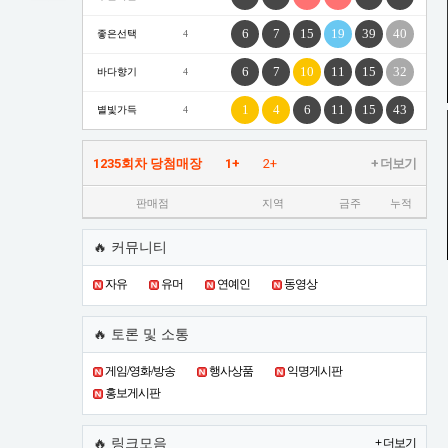
6
7
15
19
39
40
좋은선택
4
6
7
10
11
15
32
바다향기
4
1
4
6
11
15
43
별빛가득
4
1235회차 당첨매장
1+
2+
+ 더보기
판매점
지역
금주
누적
🔥 커뮤니티
자유
유머
연예인
동영상
🔥 토론 및 소통
게임/영화/방송
행사상품
익명게시판
홍보게시판
🔥 링크모음
+ 더보기