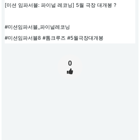
레
[미션 임파서블: 파이널 레코닝] 5월 극장 대개봉 ?
코
닝]
5
월
#미션임파서블_파이널레코닝
극
장
#미션임파서블8 #톰크루즈 #5월극장대개봉
대
개
봉
?
0
#
미
션
임
파
서
블
_
파
이
널
레
코
닝