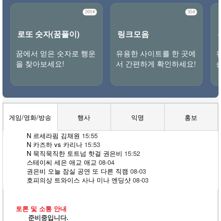
2014
354
로또 숫자(꿈풀이)
링크모음
꿈에서 얻은 숫자로 행운
유용한 사이트를 한 곳에
을 찾아보세요!
서 간편하게 확인하세요!
게임/영화/방송
행사
익명
홍보
N
르세라핌 김채원
15:55
N
카즈하 vs 카리나
15:53
N
묵직묵직한 토트넘 핫걸 권은비
15:52
스테이씨 세은 애교 애교
08-04
권은비 오늘 잠실 공연 또 다른 직캠
08-03
호피의상 트와이스 사나 미나 엔딩샷
08-03
토론 및 소통 안내
준비중입니다.