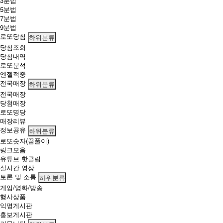
3분법
첨
5분법
확
7분법
률
9분법
을
로또당첨
하위분류
높
당첨조회
여
당첨내역
보
로또분석
세
엔젤적중
요!
전국매장
하위분류
전국매장
당첨매장
로또명당
매장리뷰
정보공유
하위분류
로또숫자(꿈풀이)
링크모음
유튜브 핫클립
실시간 영상
토론 및 소통
하위분류
게임/영화/방송
행사상품
익명게시판
홍보게시판