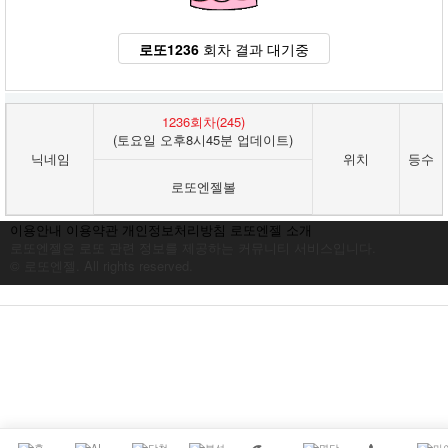
로또1236
회차 결과 대기중
1236회차(245)
(토요일 오후8시45분 업데이트)
닉네임
위치
등수
로또엔젤볼
이용안내
이용약관
개인정보처리방침
로또엔젤 소개
로또엔젤은 로또 관련 정보를 제공하는 커뮤니티 서비스입니다.
© 로또엔젤. All rights reserved.