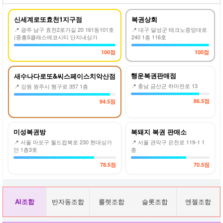
신세계로또효천1지구점
복권상회
📍 광주 남구 효천2로가길 20 161동101호
📍 대구 달성군 테크노중앙대로
(중흥S클래스에코시티 단지내상가
240 1층 116호
100점
100점
행운복권판매점
새수나다로또&씨스페이스치악산점
📍 충남 금산군 하마전로 13
📍 강원 원주시 행구로 357 1층
86.5점
94.5점
미성복권방
복돼지 복권 판매소
📍 서울 마포구 월드컵북로 230 현대상가
📍 서울 관악구 은천로 119-1 1
안 1층3호
층
78.5점
70.5점
AI조합
반자동조합
룰렛조합
슬롯조합
엔젤조합