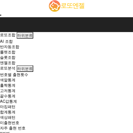
로
로또엔젤
또
엔
젤
에
서
로
로또조합
하위분류
또
AI 조합
분
반자동조합
석,
룰렛조합
당
슬롯조합
첨
엔젤조합
번
로또분석
하위분류
호
번호별 출현횟수
조
색깔통계
회,
홀짝통계
번
고저통계
호
끝수통계
조
AC값통계
합
마킹패턴
서
합계통계
비
색상패턴
스
미출현번호
로
자주 출현 번호
당