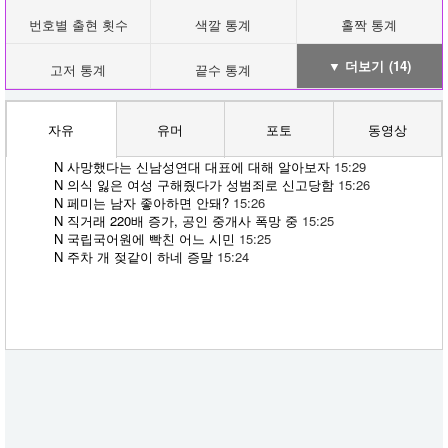
번호별 출현 횟수
색깔 통계
홀짝 통계
▼ 더보기
(14)
고저 통계
끝수 통계
자유
유머
포토
동영상
N
사망했다는 신남성연대 대표에 대해 알아보자
15:29
N
의식 잃은 여성 구해줬다가 성범죄로 신고당함
15:26
N
페미는 남자 좋아하면 안돼?
15:26
N
직거래 220배 증가, 공인 중개사 폭망 중
15:25
N
국립국어원에 빡친 어느 시민
15:25
N
주차 개 젖같이 하네 증말
15:24