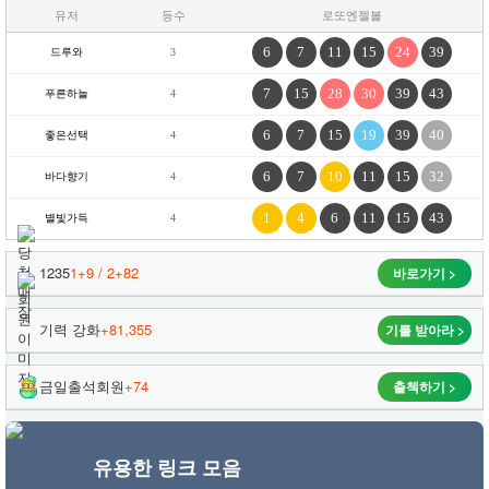
유저
등수
로또엔젤볼
6
7
11
15
24
39
드루와
3
7
15
28
30
39
43
푸른하늘
4
6
7
15
19
39
40
좋은선택
4
6
7
10
11
15
32
바다향기
4
1
4
6
11
15
43
별빛가득
4
1235
1+9 / 2+82
바로가기 >
기력 강화
+81,355
기를 받아라 >
금일출석회원
+74
출첵하기 >
유용한 링크 모음