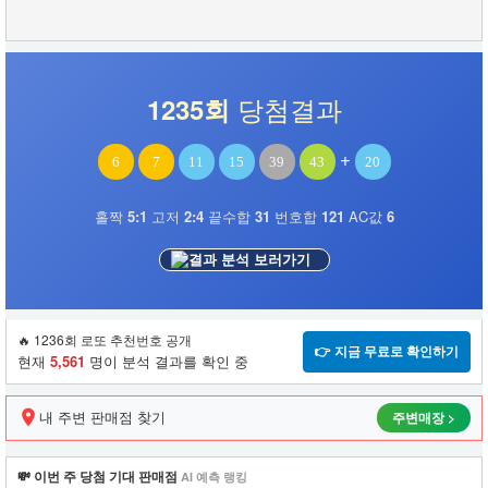
당첨결과
1235회
+
6
7
11
15
39
43
20
홀짝
5:1
고저
2:4
끝수합
31
번호합
121
AC값
6
결과 분석 보러가기
🔥 1236회 로또 추천번호 공개
👉 지금 무료로 확인하기
현재
5,561
명이 분석 결과를 확인 중
내 주변 판매점 찾기
주변매장 >
💸 이번 주 당첨 기대 판매점
AI 예측 랭킹