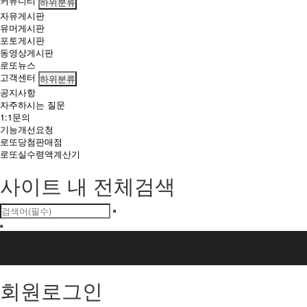
커뮤니티
하위분류
자유게시판
유머게시판
포토게시판
동영상게시판
로또뉴스
고객센터
하위분류
공지사항
자주하시는 질문
1:1문의
기능개선요청
로또당첨판매점
로또실수령액계산기
사이트 내 전체검색
회원로그인