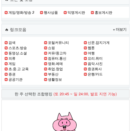
게임/영화/방송
3
행사상품
익명게시판
홍보게시판
🔥 링크모음
+ 더보기
검색
포털커뮤니티
신문.잡지가게
스포츠.방송
쇼핑
웹툰
동영상.소셜
커뮤/중고차
여행
의류
컴퓨터.통신
요리.취미
게임
영화.예매
음악.사진
초.중.고 교육
취업.창업
증권회사
증권
부동산
은행/카드
공공기관
생활정보
한 주 선택한 조합랭킹
(토 20:45 ~ 일 24:00, 발표 지연 가능)