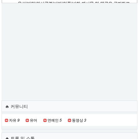
욕설/반말/인신공격/비방/악플/비하 게시물 및 댓글은 금지하고
있으며 적발 시 제재 및 삭제 처리합니다.
문의 혹은 건의는 기능개선요청 게시판에 올려주시기 바랍니다.
기능개선요청
🔥 커뮤니티
자유
9
유머
연예인
5
동영상
3
🔥 토론 및 소통