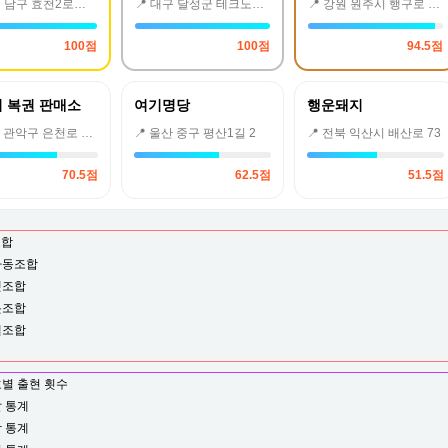
📍 광주 남구 효천2로가길 20 161동101호(중흥S클래스에코시티 단지내상가
📍 대구 달성군 테크노중앙대로 240 1층 116호
📍 강원 원주시 행구로 357 1층
100점
100점
94.5점
 복권 판매소
여기명당
행운돼지
📍 서울 관악구 은천로 119-1 1층
📍 울산 중구 평산1길 2
📍 전북 익산시 배산로 73
70.5점
62.5점
51.5점
조합
자동조합
렛조합
롯조합
젤조합
별 출현 횟수
 통계
 통계