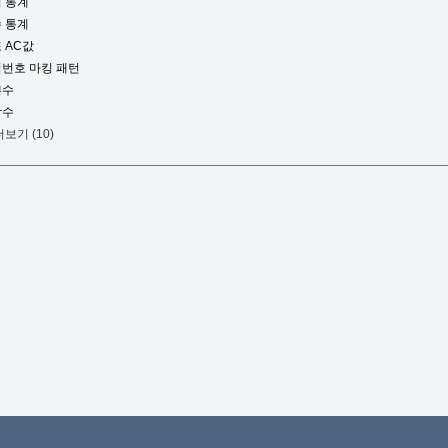
 통계
 통계
 AC값
번호 마킹 패턴
쁜수
합수
더보기
(10)