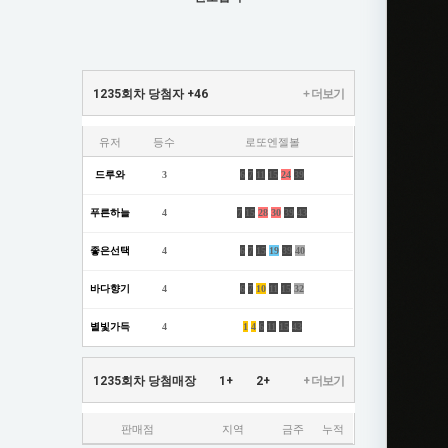
1235회차 당첨자
+46
+ 더보기
유저
등수
로또엔젤볼
드루와
3
6
7
11
15
24
39
푸른하늘
4
7
15
28
30
39
43
좋은선택
4
6
7
15
19
39
40
바다향기
4
6
7
10
11
15
32
별빛가득
4
1
4
6
11
15
43
1235회차 당첨매장
1+
2+
+ 더보기
판매점
지역
금주
누적