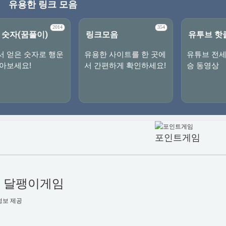
유용한 링크 모음
2014
354
 숫자(꿈풀이)
링크모음
유투브 핫
서 얻은 숫자로 행운
유용한 사이트를 한 곳에
유튜브 전세
찾아보세요!
서 간편하게 확인하세요!
승 동영상
포인트게임
1
달팽이게임
정보 제공