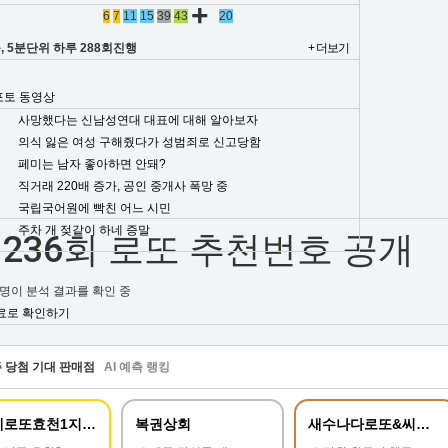
+
6
7
11
15
39
43
20
, 5분단위 하루 288회진행
+ 더보기
포토
동영상
사망했다는 신남성연대 대표에 대해 알아보자
의식 잃은 여성 구해줬다가 성범죄로 신고당함
페미는 남자 좋아하면 안돼?
직거래 220배 증가, 공인 중개사 폭망 중
국립국어원에 빡친 어느 시민
주차 개 젖같이 하네 증말
 1236회 로또 추천번호 공개
명이 분석 결과를 확인 중
무료로 확인하기
 주 당첨 기대 판매점
AI 예측 랭킹
신세계로또효천1지구점
복권상회
새수나다로또&씨스페이스치악산점