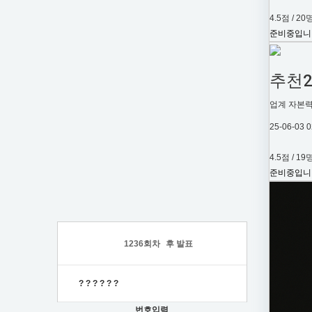
4.5점 / 20
준비중입니
추천
업계 자본력
25-06-03 0
4.5점 / 19
준비중입니
1236
회차
후 발표
?
?
?
?
?
?
번호입력