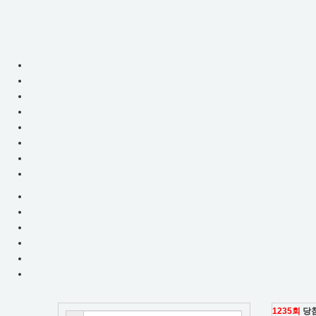
로
로
또
또
엔
젤
엔
에
서
젤
로
-
또
분
로
석,
당
또
첨
번
번
호
호
조
회,
분
번
호
석,
조
합
1235회
당