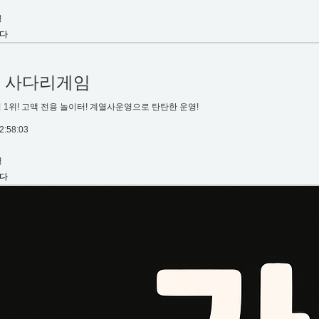
명
다
2
사다리게임
 1위! 고액 전용 놀이터! 계열사운영으로 탄탄한 운영!
2:58:03
명
다