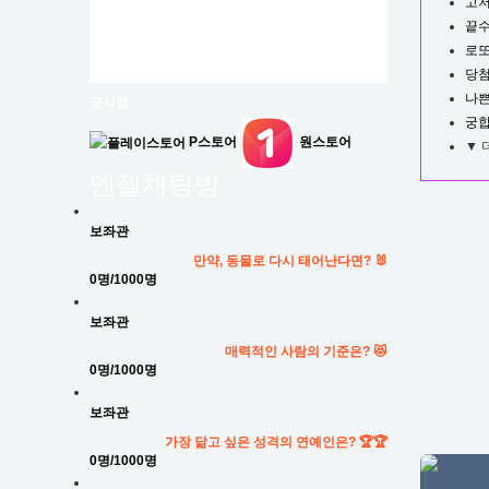
고저
끝수
로또
당첨
나
공식앱
궁
P스토어
원스토어
▼ 
엔젤
채팅방
보좌관
만약, 동물로 다시 태어난다면? 🐰
0명
/1000명
보좌관
매력적인 사람의 기준은? 😻
0명
/1000명
보좌관
가장 닮고 싶은 성격의 연예인은? 🏆🏆
0명
/1000명