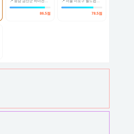
📍 충남 금산군 하마전로 13
📍 서울 마포구 월드컵북로 230 현대상가 안 1층3호
86.5점
78.5점