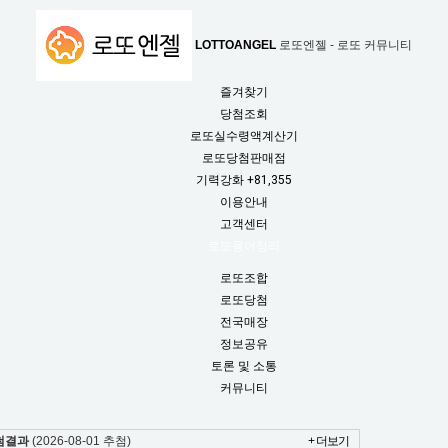
LOTTOANGEL
로또엔젤 - 로또 커뮤니티
즐겨찾기
당첨조회
로또실수령액계산기
로또당첨판매점
기력강화
+81,355
이용안내
고객센터
로또용어정리
로또조합
로또당첨
전국매장
정보공유
토론 및 소통
커뮤니티
첨결과
(2026-08-01 추첨)
+ 더보기