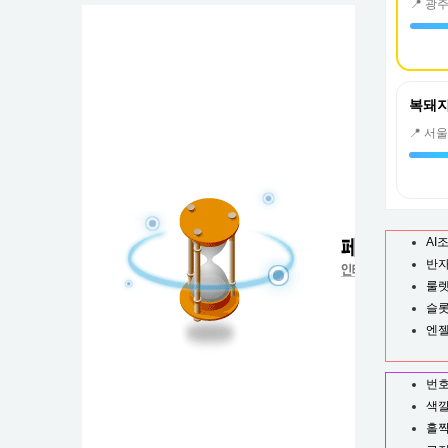
티
복돼지
AI
반
룰
슬
엔
번호
색깔
홀짝