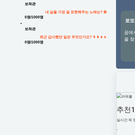
보좌관
내 삶을 가장 잘 표현해주는 노래는? 🎤
0명
/1000명
로또
보좌관
꿈에
최근 감사했던 일은 무엇인가요? 👨‍👩‍👧‍👦
을 
0명
/1000명
추천
실시간 픽 
-