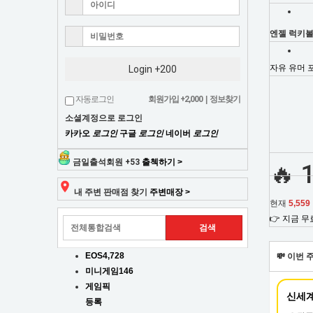
당
서
첨
비
엔젤 럭키볼
스
조
로
자유
유머
Login +200
당
회,
첨
자동로그인
회원가입
+2,000
|
정보찾기
확
무
률
소셜계정으로 로그인
을
료
카카오
로그인
구글
로그인
네이버
로그인
높
조
여
금일출석회원
+53
출첵하기 >
🔥
보
합
내 주변 판매점 찾기
주변매장 >
세
현재
5,559
요!
&
👉 지금 
커
EOS
4,728
💸 이번
뮤
미니게임
146
게임픽
니
등록