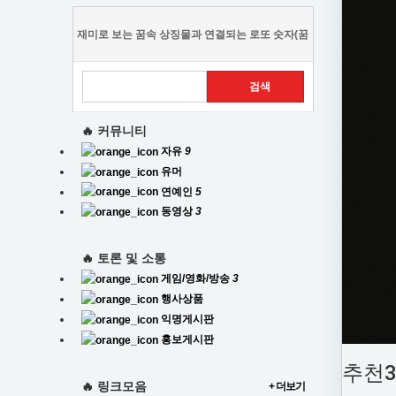
재미로 보는 꿈속 상징물과 연결되는 로또 숫자(꿈
풀이)
🔥 커뮤니티
자유
9
유머
연예인
5
동영상
3
🔥 토론 및 소통
게임/영화/방송
3
행사상품
익명게시판
홍보게시판
추천
🔥 링크모음
+ 더보기