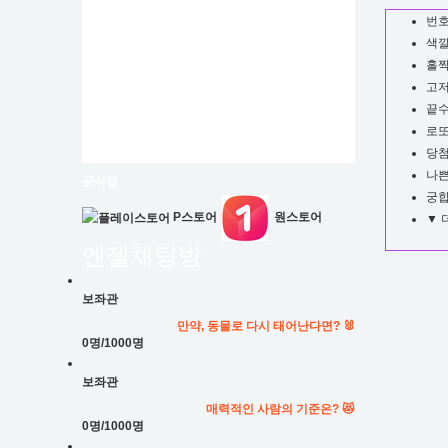
번호
색깔
홀짝
고저
끝수
로또
당첨
나
공식앱
궁
P스토어
원스토어
▼ 
엔젤
채팅방
보좌관
만약, 동물로 다시 태어난다면? 🐰
0명
/1000명
보좌관
매력적인 사람의 기준은? 😻
0명
/1000명