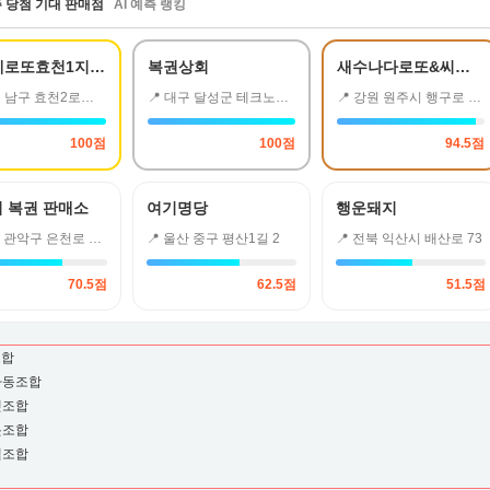
 주 당첨 기대 판매점
AI 예측 랭킹
신세계로또효천1지구점
복권상회
새수나다로또&씨스페이스치악산점
📍 광주 남구 효천2로가길 20 161동101호(중흥S클래스에코시티 단지내상가
📍 대구 달성군 테크노중앙대로 240 1층 116호
📍 강원 원주시 행구로 357 1층
100점
100점
94.5점
 복권 판매소
여기명당
행운돼지
📍 서울 관악구 은천로 119-1 1층
📍 울산 중구 평산1길 2
📍 전북 익산시 배산로 73
70.5점
62.5점
51.5점
조합
자동조합
렛조합
롯조합
젤조합