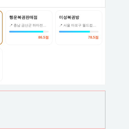
행운복권판매점
미성복권방
📍 충남 금산군 하마전로 13
📍 서울 마포구 월드컵북로 230 현대상가 안 1층3호
86.5점
78.5점