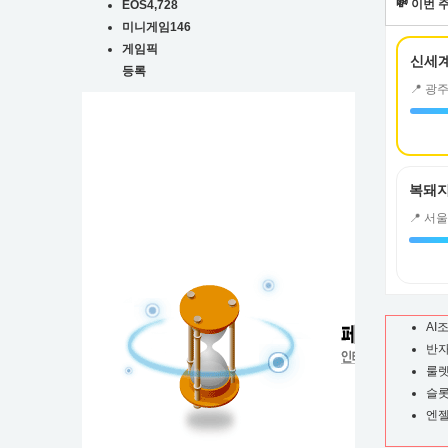
💸 이번
EOS
4,728
뮤
미니게임
146
게임픽
니
등록
티
복돼지
AI
반
룰
슬
엔