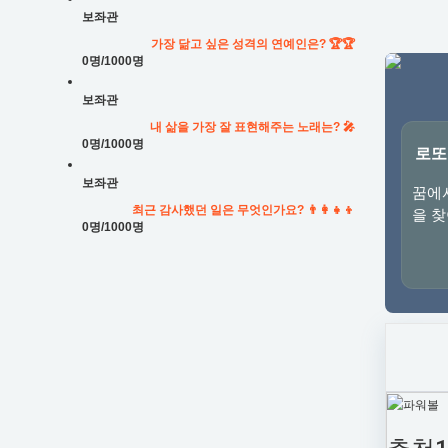
보좌관
가장 닮고 싶은 성격의 연예인은? 🏆🏆
0명
/1000명
보좌관
내 삶을 가장 잘 표현해주는 노래는? 🎤
0명
/1000명
로또
보좌관
꿈에
최근 감사했던 일은 무엇인가요? 👨‍👩‍👧‍👦
을 
0명
/1000명