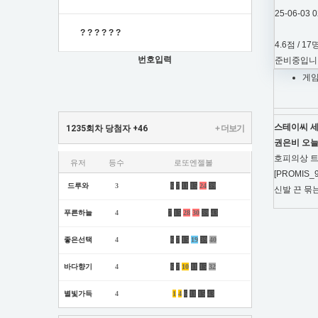
25-06-03 0
?
?
?
?
?
?
4.6점 / 17
번호입력
준비중입니
게임
스테이씨 세
1235회차 당첨자
+46
+ 더보기
권은비 오늘
호피의상 트
유저
등수
로또엔젤볼
[PROMIS
드루와
3
6
7
11
15
24
39
신발 끈 묶
푸른하늘
4
7
15
28
30
39
43
좋은선택
4
6
7
15
19
39
40
바다향기
4
6
7
10
11
15
32
별빛가득
4
1
4
6
11
15
43