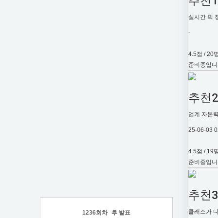
추천
실시간 픽 
-
4.5점 / 20
준비중입니
추천
업계 자본력
25-06-03 0
4.5점 / 19
준비중입니
추천
클래스가 다
1236
회차
후 발표