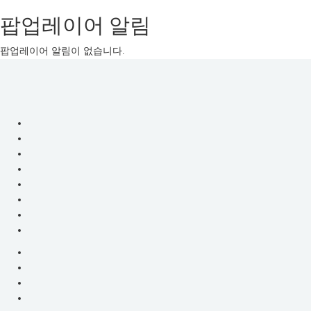
팝업레이어 알림
팝업레이어 알림이 없습니다.
로
로
또
또
엔
젤
엔
에
서
젤
로
-
또
분
로
석,
당
또
첨
번
번
호
호
조
회,