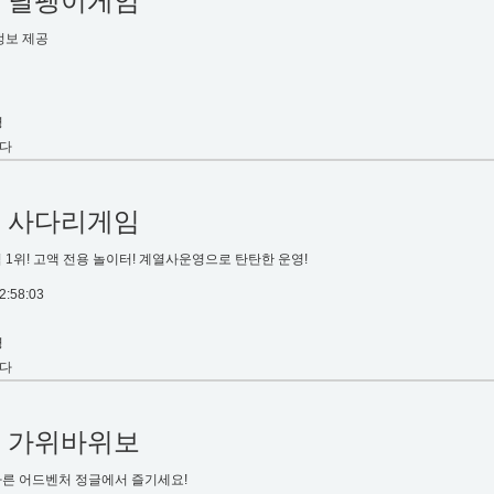
1
달팽이게임
정보 제공
명
다
2
사다리게임
 1위! 고액 전용 놀이터! 계열사운영으로 탄탄한 운영!
2:58:03
명
다
3
가위바위보
른 어드벤처 정글에서 즐기세요!