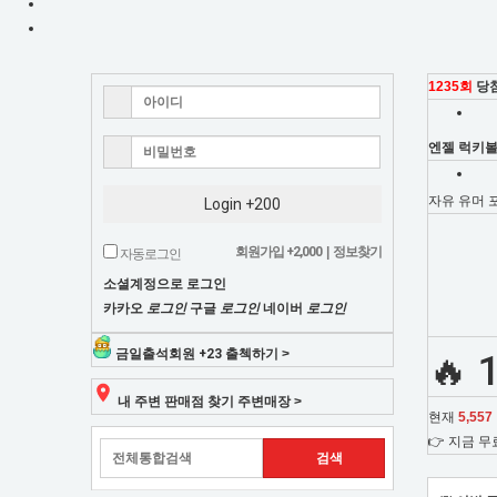
분
번
호
석,
조
합
1235회
당
당
서
첨
비
엔젤 럭키볼
스
조
로
자유
유머
Login +200
당
회,
첨
회원가입
+2,000
|
정보찾기
확
자동로그인
무
률
소셜계정으로 로그인
을
료
카카오
로그인
구글
로그인
네이버
로그인
높
조
여
금일출석회원
+23
출첵하기 >
🔥
보
합
세
내 주변 판매점 찾기
주변매장 >
현재
5,557
요!
&
👉 지금 
커