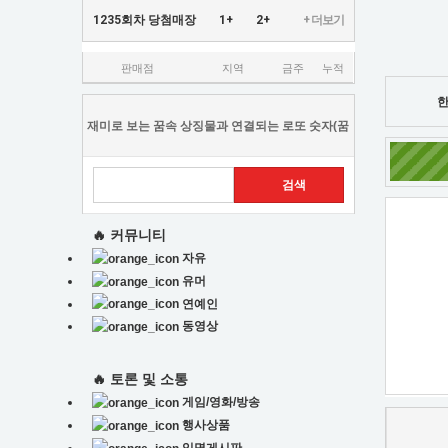
1235회차 당첨매장
1+
2+
+ 더보기
판매점
지역
금주
누적
한
재미로 보는 꿈속 상징물과 연결되는 로또 숫자(꿈
풀이)
🔥 커뮤니티
자유
유머
연예인
동영상
🔥 토론 및 소통
게임/영화/방송
행사상품
익명게시판