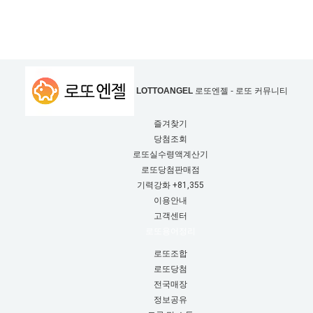
LOTTOANGEL
로또엔젤 - 로또 커뮤니티
즐겨찾기
당첨조회
로또실수령액계산기
로또당첨판매점
기력강화
+81,355
이용안내
고객센터
로또용어정리
로또조합
로또당첨
전국매장
정보공유