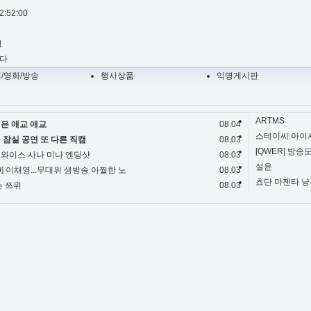
2:52:00
명
다
/영화/방송
행사상품
익명게시판
ARTMS
은 애교 애교
08.04
스테이씨 아이사
 잠실 공연 또 다른 직캠
08.03
[QWER] 방
와이스 사나 미나 엔딩샷
08.03
설윤
_9] 이채영...무대위 생방송 아찔한 노
08.03
쵸단 마젠타 냥
는 쯔위
08.03