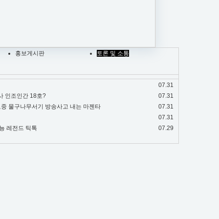
홍보게시판
토론 및 소통
07.31
 인조인간 18호?
07.31
송도중 물구나무서기 방송사고 내는 마젠타
07.31
07.31
뇽 레전드 틱톡
07.29