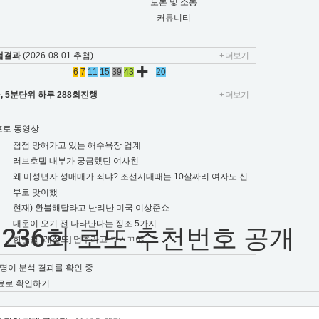
토론 및 소통
커뮤니티
첨결과
(2026-08-01 추첨)
+ 더보기
+
6
7
11
15
39
43
20
, 5분단위 하루 288회진행
+ 더보기
포토
동영상
점점 망해가고 있는 해수욕장 업계
러브호텔 내부가 궁금했던 여사친
왜 미성년자 성매매가 죄냐? 조선시대때는 10살짜리 여자도 신
부로 맞이했
현재) 환불해달라고 난리난 미국 이상준쇼
대운이 오기 전 나타난다는 징조 5가지
 1236회 로또 추천번호 공개
한문철_레전드] 멈추라고 ㄱㅅㄲ야
명이 분석 결과를 확인 중
무료로 확인하기