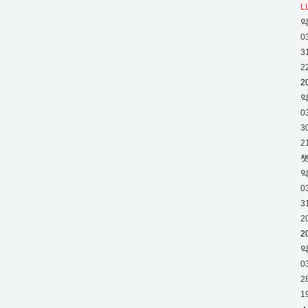
L
0.
3
0
6
3
이
2
라
2
는
통
0
계
3
작
2
성
챗
이
래
0
역
3
대
2
최
2
악
의
0
수
2
치
1
를