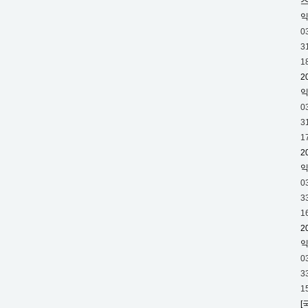
스
기
록
0
하
3
고
1
있
2
습
니
0
다.
3
하
1
지
2
만
모
0
두
3
가
1
춥
2
다
고
0
웅
3
크
1
리
[
고