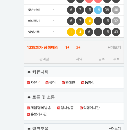
훈
록
6
7
15
19
39
40
좋은선택
4
듣
풍?
고
6
7
10
11
15
32
바다향기
4
계
시
1
4
6
11
15
43
별빛가득
4
지
않
1235회차 당첨매장
1+
2+
+ 더보기
으
신
판매점
지역
금주
누적
가
요?
🔥 커뮤니티
주
변
7
자유
유머
연예인
동영상
에
서
🔥 토론 및 소통
는
다
게임/영화/방송
행사상품
익명게시판
들
홍보게시판
이
력
🔥 링크모음
+ 더보기