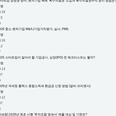
타트업 경영권 방어, 벤처기업 특례 '복수의결권' 도입과 복수의결권주식 공시 방법은
익명
3.18
15
8
026 중소·벤처기업 M&A (기업가치평가, 실사, PMI)
익명
3.16
12
7
025 스타트업이 알아야 할 기업공시, 상장(IPO) 전 체크리스트는 뭘까?
익명
3.13
37
6
026년 국세청 홈택스 종합소득세 환급금 신청 방법 (알바·프리랜서)
익명
3.12
37
5
국세청] 2026년 최초 시행 '투자조합 명세서' 제출 대상 및 기한은?