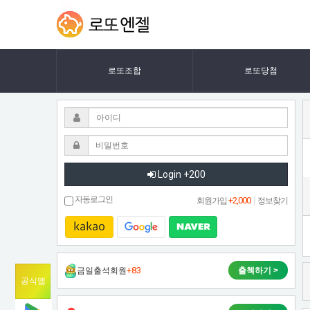
LLM
L
LOTTOANGEL
L
인
M
인
력
력
로또조합
로또당첨
수
수
요
요
급
증
급
구
인
증
Login +200
난,
역
구
자동로그인
+2,000
회원가입
|
정보찾기
대
인
급
취
난,
업
시
+83
금일출석회원
출첵하기 >
역
장
공식앱
한
대