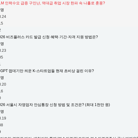
LM 인력수요 급증 구인난, 역대급 취업 시장 한파 속 나홀로 훈풍?
익명
3.24
15
2
026 비즈플러스 카드 발급 신청·혜택·기간·자격 지원 방법은?
익명
3.23
05
1
GPT 껍데기만 씌운 K-스타트업들 현재 초비상 걸린 이유?
익명
3.20
16
0
026 서울시 자영업자 안심통장 신청 방법 및 조건은? (최대 1천만 원)
익명
3.19
88
9