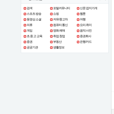
서
를
검색
포털커뮤니티
신문.잡지가게
수
스포츠.방송
쇼핑
웹툰
십
동영상.소셜
커뮤/중고차
여행
군
의류
컴퓨터.통신
요리.취미
데
게임
영화.예매
음악.사진
넣
초.중.고 교육
취업.창업
증권회사
어
증권
부동산
은행/카드
도
공공기관
생활정보
연
락
한
통
받
기
힘
들
다
고
아