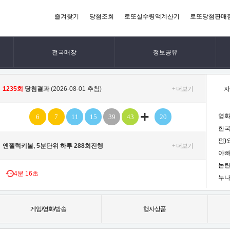
즐겨찾기
당첨조회
로또실수령액계산기
로또당첨판매
전국매장
정보공유
1235회
당첨결과
(2026-08-01 추첨)
+ 더보기
자
+
영화
6
7
11
15
39
43
20
한국
펌)
엔젤럭키볼, 5분단위 하루 288회진행
+ 더보기
아빠
논란
4
분
16초
누나
게임/영화/방송
행사상품