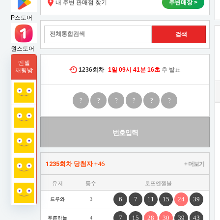
파
내 주변 판매점 찾기
주변매장 >
급
속
P스토어
나
취
홀
로
원스토어
업
훈
엔젤
풍?
시
1236
회차
1일
09시
41분
15초
후 발표
채팅방
취
업
장
시
?
?
?
?
?
?
한
장
이
파
빙
번호입력
하
속
기
라
1235회차 당첨자
+46
+ 더보기
나
는
유저
등수
로또엔젤볼
홀
말,
지
6
7
11
15
24
39
드루와
3
로
겹
도
7
15
28
30
39
43
푸른하늘
4