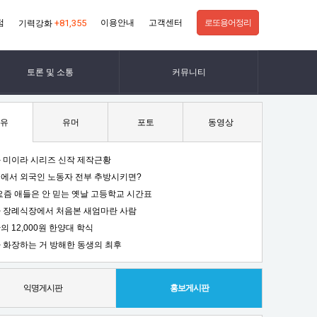
점
+81,355
이용안내
고객센터
로또용어정리
기력강화
토론 및 소통
커뮤니티
유
유머
포토
동영상
 미이라 시리즈 신작 제작근황
에서 외국인 노동자 전부 추방시키면?
요즘 애들은 안 믿는 옛날 고등학교 시간표
 장례식장에서 처음본 새엄마란 사람
의 12,000원 한양대 학식
 화장하는 거 방해한 동생의 최후
익명게시판
홍보게시판