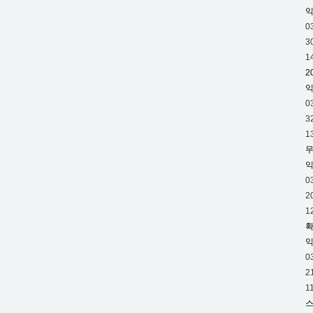
있
0
을
3
때…
1
2
0
3
1
무
0
2
1
확
0
2
1
스