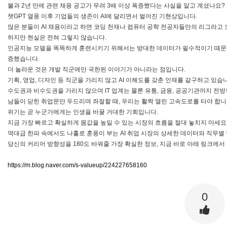
불과 2년 만에 관련 채용 공고가 무려 3배 이상 폭증했다는 사실을 알고 계셨나요?
챗GPT 열풍 이후 기업들의 생존이 AI에 달리면서 벌어진 기현상입니다.
많은 분들이 AI 채용이라고 하면 코딩 천재나 컴퓨터 공학 전공자들만의 리그라고
하지만 현실은 전혀 그렇지 않습니다.
인공지능 모델을 똑똑하게 훈련시키기 위해서는 방대한 데이터가 필수적이기 때문에
증했습니다.
더 놀라운 것은 개발 직군에만 국한된 이야기가 아니라는 점입니다.
기획, 영업, 디자인 등 직군을 가리지 않고 AI 이해도를 갖춘 인재를 갈구하고 있습
수도권과 비수도권을 가리지 않으며 IT 업계는 물론 유통, 금융, 공공기관까지 전
남들이 닫힌 취업문만 두드리며 좌절할 때, 우리는 활짝 열린 고속도로를 타야 합니
위기는 곧 누군가에게는 인생을 바꿀 거대한 기회입니다.
지금 가장 빠르고 확실하게 몸값을 높일 수 있는 시장의 흐름을 절대 놓치지 마세요
역대급 한파 속에서도 나홀로 훈풍이 부는 AI 취업 시장의 상세한 데이터와 직무
당신의 커리어 방향성을 180도 바꿔줄 가장 확실한 정보, 지금 바로 아래 링크에
https://m.blog.naver.com/s-valueup/224227658160
0