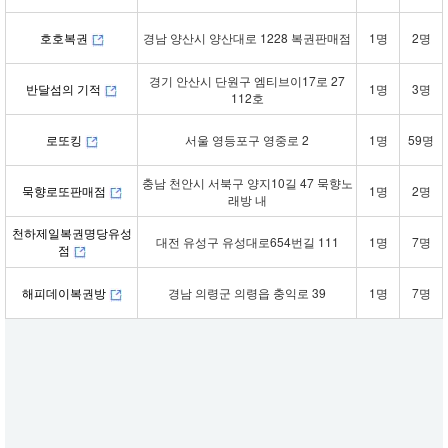
호호복권
경남 양산시 양산대로 1228 복권판매점
1명
2명
경기 안산시 단원구 엠티브이17로 27
반달섬의 기적
1명
3명
112호
로또킹
서울 영등포구 영중로 2
1명
59명
충남 천안시 서북구 양지10길 47 묵향노
묵향로또판매점
1명
2명
래방 내
천하제일복권명당유성
대전 유성구 유성대로654번길 111
1명
7명
점
해피데이복권방
경남 의령군 의령읍 충익로 39
1명
7명