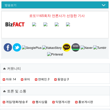
방송보기
로또1165회차 언론사가 선정한 기사
🔥 커뮤니티
자유
14
유머
연예인
3
동영상
3
🔥 토론 및 소통
게임/영화/방송
6
행사상품
익명게시판
홍보게시판