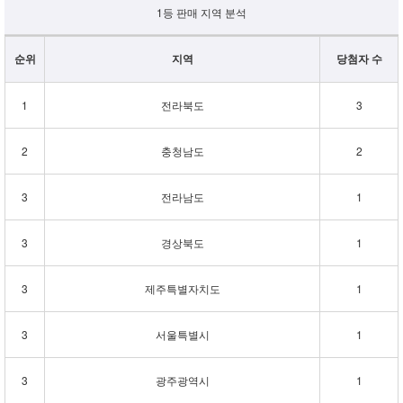
1등 판매 지역 분석
순위
지역
당첨자 수
1
전라북도
3
2
충청남도
2
3
전라남도
1
3
경상북도
1
3
제주특별자치도
1
3
서울특별시
1
3
광주광역시
1