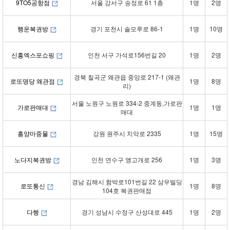
9TO5공항점
서울 강서구 송정로 61 1층
1명
2명
행운복권방
경기 포천시 솔모루로 86-1
1명
10명
신흥엑스포쇼핑
인천 서구 가석로156번길 20
1명
2명
경북 칠곡군 왜관읍 중앙로 217-1 (왜관
로또명당 왜관점
1명
8명
리)
서울 노원구 노원로 334-2 중계동,가로판
가로판매대
1명
1명
매대
흥양마중물
강원 원주시 치악로 2335
1명
15명
노다지복권방
인천 연수구 앵고개로 256
1명
3명
경남 김해시 함박로101번길 22 삼우빌딩
로또통신
1명
8명
104호 복권판매점
다행
경기 성남시 수정구 산성대로 445
1명
2명