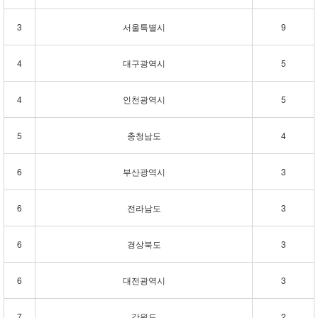
3
서울특별시
9
4
대구광역시
5
4
인천광역시
5
5
충청남도
4
6
부산광역시
3
6
전라남도
3
6
경상북도
3
6
대전광역시
3
7
강원도
2