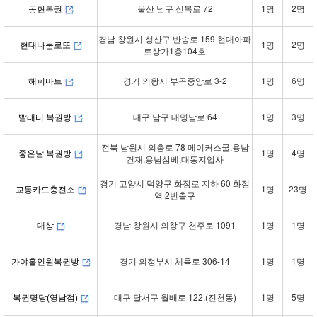
동현복권
울산 남구 신복로 72
1명
2명
경남 창원시 성산구 반송로 159 현대아파
현대나눔로또
1명
2명
트상가1층104호
해피마트
경기 의왕시 부곡중앙로 3-2
1명
6명
빨래터 복권방
대구 남구 대명남로 64
1명
3명
전북 남원시 의총로 78 메이커스쿨,용남
좋은날 복권방
1명
4명
건재,용남삼베,대동지업사
경기 고양시 덕양구 화정로 지하 60 화정
교통카드충전소
1명
23명
역 2번출구
대상
경남 창원시 의창구 천주로 1091
1명
1명
가야홀인원복권방
경기 의정부시 체육로 306-14
1명
1명
복권명당(영남점)
대구 달서구 월배로 122,(진천동)
1명
5명