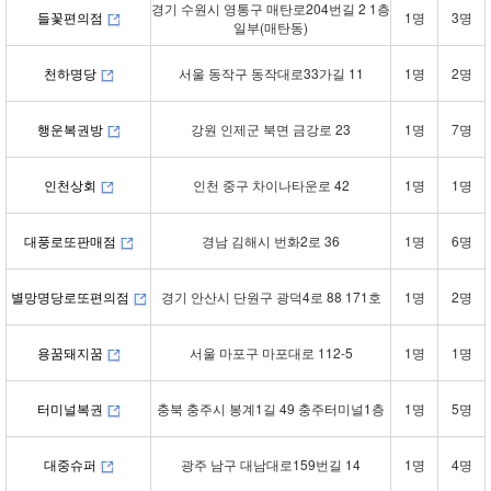
경기 수원시 영통구 매탄로204번길 2 1층
들꽃편의점
1명
3명
일부(매탄동)
천하명당
서울 동작구 동작대로33가길 11
1명
2명
행운복권방
강원 인제군 북면 금강로 23
1명
7명
인천상회
인천 중구 차이나타운로 42
1명
1명
대풍로또판매점
경남 김해시 번화2로 36
1명
6명
별망명당로또편의점
경기 안산시 단원구 광덕4로 88 171호
1명
2명
용꿈돼지꿈
서울 마포구 마포대로 112-5
1명
1명
터미널복권
충북 충주시 봉계1길 49 충주터미널1층
1명
5명
대중슈퍼
광주 남구 대남대로159번길 14
1명
4명