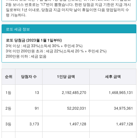
2등 보너스 번호로는 '17'번이 뽑혔습니다. 한편 당첨금 지급 기한은 지급 개시
일로부터 1년 이내로, 당첨금 지급 마지막 날이 휴일이면 다음 영업일까지 수
령 가능하다.
로또 세금 정보
로또 당첨금 (2023월 1월 1일부터)
3억 이상 : 세금 33%(소득세 30% + 주민세 3%)
3억 미만 200만원 초과 : 세금 22%(소득세 20 % + 주민세 2%)
200만원 이하 : 세금 없음
순위
당첨자 수
1인당 금액
세후 금액
1등
13
2,192,485,270
1,468,965,131
2등
91
52,202,031
34,975,361
3등
3,173
1,497,128
1,497,128