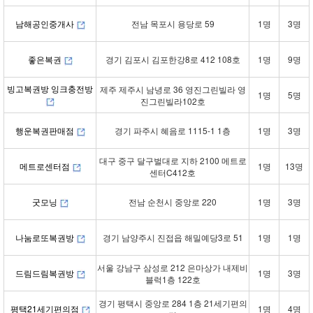
남해공인중개사
전남 목포시 용당로 59
1명
3명
좋은복권
경기 김포시 김포한강8로 412 108호
1명
9명
빙고복권방 잉크충전방
제주 제주시 남녕로 36 영진그린빌라 영
1명
5명
진그린빌라102호
행운복권판매점
경기 파주시 혜음로 1115-1 1층
1명
3명
대구 중구 달구벌대로 지하 2100 메트로
메트로센터점
1명
13명
센터C412호
굿모닝
전남 순천시 중앙로 220
1명
3명
나눔로또복권방
경기 남양주시 진접읍 해밀예당3로 51
1명
1명
서울 강남구 삼성로 212 은마상가 내제비
드림드림복권방
1명
3명
블럭1층 122호
경기 평택시 중앙로 284 1층 21세기편의
평택21세기편의점
1명
4명