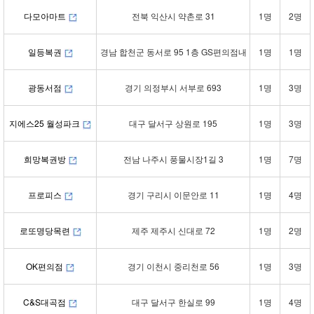
다모아마트
전북 익산시 약촌로 31
1명
2명
일등복권
경남 합천군 동서로 95 1층 GS편의점내
1명
1명
광동서점
경기 의정부시 서부로 693
1명
3명
지에스25 월성파크
대구 달서구 상원로 195
1명
3명
희망복권방
전남 나주시 풍물시장1길 3
1명
7명
프로피스
경기 구리시 이문안로 11
1명
4명
로또명당목련
제주 제주시 신대로 72
1명
2명
OK편의점
경기 이천시 중리천로 56
1명
3명
C&S대곡점
대구 달서구 한실로 99
1명
4명