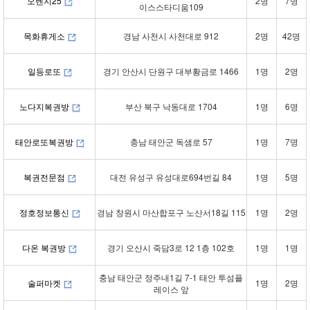
오렌지25
2명
7명
이스스타디움109
목화휴게소
경남 사천시 사천대로 912
2명
42명
일등로또
경기 안산시 단원구 대부황금로 1466
1명
2명
노다지복권방
부산 북구 낙동대로 1704
1명
6명
태안로또복권방
충남 태안군 독샘로 57
1명
7명
복권전문점
대전 유성구 유성대로694번길 84
1명
5명
정호정보통신
경남 창원시 마산합포구 노산서18길 115
1명
2명
다온 복권방
경기 오산시 죽담3로 12 1층 102호
1명
1명
충남 태안군 정주내1길 7-1 태안 투섬플
술퍼마켓
1명
2명
레이스 앞