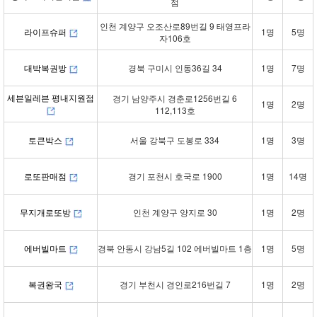
점
인천 계양구 오조산로89번길 9 태영프라
라이프슈퍼
1명
5명
자106호
대박복권방
경북 구미시 인동36길 34
1명
7명
세븐일레븐 평내지원점
경기 남양주시 경춘로1256번길 6
1명
2명
112,113호
토큰박스
서울 강북구 도봉로 334
1명
3명
로또판매점
경기 포천시 호국로 1900
1명
14명
무지개로또방
인천 계양구 양지로 30
1명
2명
에버빌마트
경북 안동시 강남5길 102 에버빌마트 1층
1명
5명
복권왕국
경기 부천시 경인로216번길 7
1명
2명