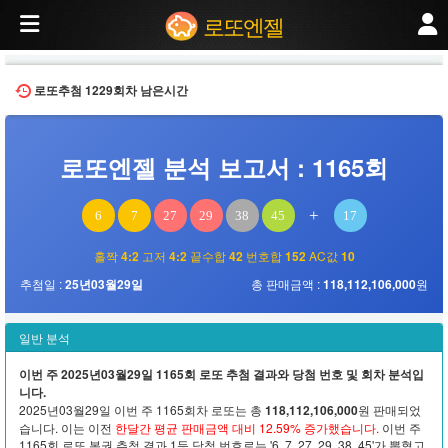
2025년03월29일 추첨된 제1165회 로또 당첨번호 분석. 번호 분포, 홀짝 비율, 고
로또엔젤
로또추첨
1229회차
남은시간
로또엔젤 분석 보고서 : 1165회
+
6
7
27
29
38
45
17
홀짝
4:2
고저
4:2
끝수합
42
번호합
152
AC값
10
추첨일 :
25년03월29일
총 판매금액 :
118,112,106,000
원
일반 분석
이번 주 2025년03월29일 1165회 로또 추첨 결과와 당첨 번호 및 회차 분석입
니다.
2025년03월29일 이번 주 1165회차 로또는 총
118,112,106,000
원 판매되었
습니다. 이는 이전
한달간 평균 판매금액 대비 12.59% 증가했습니다.
이번 주
1165회 로또 복권 추첨 결과 1등 당첨 번호로는 '6, 7, 27, 29, 38, 45'가 뽑혔고