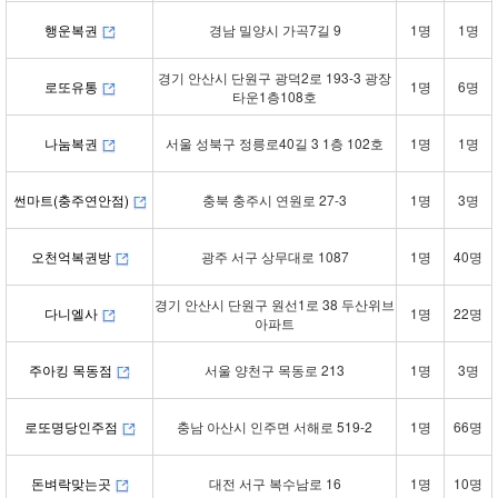
행운복권
경남 밀양시 가곡7길 9
1명
1명
경기 안산시 단원구 광덕2로 193-3 광장
로또유통
1명
6명
타운1층108호
나눔복권
서울 성북구 정릉로40길 3 1층 102호
1명
1명
썬마트(충주연안점)
충북 충주시 연원로 27-3
1명
3명
오천억복권방
광주 서구 상무대로 1087
1명
40명
경기 안산시 단원구 원선1로 38 두산위브
다니엘사
1명
22명
아파트
주아킹 목동점
서울 양천구 목동로 213
1명
3명
로또명당인주점
충남 아산시 인주면 서해로 519-2
1명
66명
돈벼락맞는곳
대전 서구 복수남로 16
1명
10명