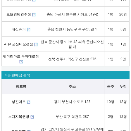
로또명당인주점
충남 아산시 인주면 서해로 519-2
1명
20명
대산슈퍼
충남 천안시 동남구 복구정3길 1
1명
5명
전북 군산시 궁포1로 42 씨유 군산디오션
씨유 군산디오션점
1명
1명
점 내
훼미리마트 우아대로점
전북 전주시 덕진구 건산로 276
1명
2명
2등 판매점 분석
점포명
주소
금주
누적
성진마트
경기 부천시 수도로 123
10명
12명
노다지복권방
부산 북구 덕천로 287
2명
12명
경기 고양시 일산서구 고봉로 291 양우에