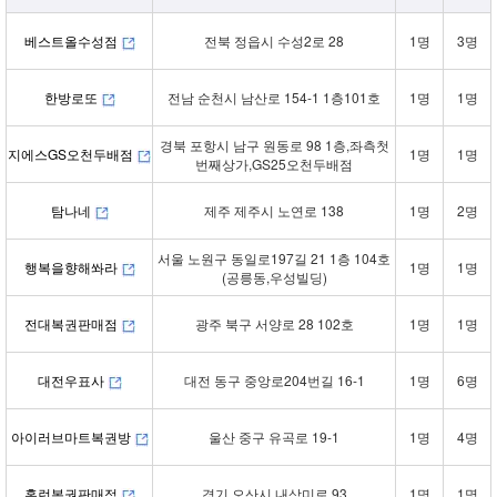
베스트올수성점
전북 정읍시 수성2로 28
1명
3명
한방로또
전남 순천시 남산로 154-1 1층101호
1명
1명
경북 포항시 남구 원동로 98 1층,좌측첫
지에스GS오천두배점
1명
1명
번째상가,GS25오천두배점
탐나네
제주 제주시 노연로 138
1명
2명
서울 노원구 동일로197길 21 1층 104호
행복을향해쏴라
1명
1명
(공릉동,우성빌딩)
전대복권판매점
광주 북구 서양로 28 102호
1명
1명
대전우표사
대전 동구 중앙로204번길 16-1
1명
6명
아이러브마트복권방
울산 중구 유곡로 19-1
1명
4명
홈런복권판매점
경기 오산시 내삼미로 93
1명
1명