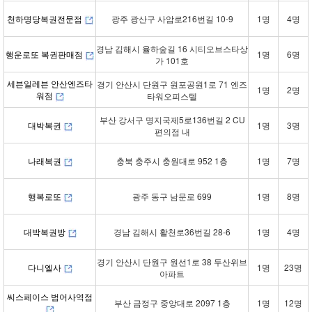
천하명당복권전문점
광주 광산구 사암로216번길 10-9
1명
4명
경남 김해시 율하숲길 16 시티오브스타상
행운로또 복권판매점
1명
6명
가 101호
세븐일레븐 안산엔즈타
경기 안산시 단원구 원포공원1로 71 엔즈
1명
2명
워점
타워오피스텔
부산 강서구 명지국제5로136번길 2 CU
대박복권
1명
3명
편의점 내
나래복권
충북 충주시 충원대로 952 1층
1명
7명
행복로또
광주 동구 남문로 699
1명
8명
대박복권방
경남 김해시 활천로36번길 28-6
1명
4명
경기 안산시 단원구 원선1로 38 두산위브
다니엘사
1명
23명
아파트
씨스페이스 범어사역점
부산 금정구 중앙대로 2097 1층
1명
12명