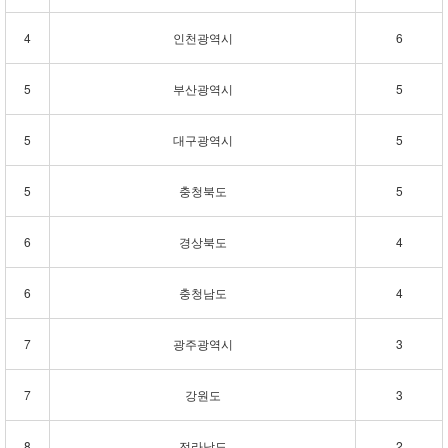
4
인천광역시
6
5
부산광역시
5
5
대구광역시
5
5
충청북도
5
6
경상북도
4
6
충청남도
4
7
광주광역시
3
7
강원도
3
8
전라남도
2