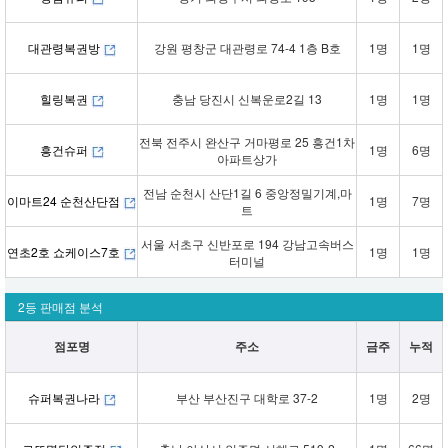
대관령복권방
강원 평창군 대관령로 74-4 1층 B호
1명
1명
힐링복권
충남 당진시 신복운로2길 13
1명
1명
전북 전주시 완산구 거마평로 25 흥건1차
흥건슈퍼
1명
6명
아파트상가
전남 순천시 산단1길 6 중앙정밀기계,마
이마트24 순천산단점
1명
7명
트
서울 서초구 신반포로 194 강남고속버스
연초2호 쇼케이스7호
1명
1명
터미널
2등 판매점 분석
점포명
주소
금주
누적
슈퍼복권나라
부산 부산진구 대학로 37-2
1명
2명