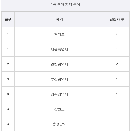
1등 판매 지역 분석
순위
지역
당첨자 수
1
경기도
4
1
서울특별시
4
2
인천광역시
2
3
부산광역시
1
3
광주광역시
1
3
강원도
1
3
충청남도
1