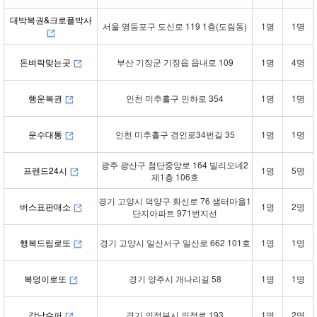
대박복권&크로플박사
서울 영등포구 도신로 119 1층(도림동)
1명
1명
돈벼락맞는곳
부산 기장군 기장읍 읍내로 109
1명
4명
행운복권
인천 미추홀구 인하로 354
1명
1명
운수대통
인천 미추홀구 경인로34번길 35
1명
1명
광주 광산구 첨단중앙로 164 빌리오네2
프렌드24시
1명
5명
제1층 106호
경기 고양시 덕양구 화신로 76 샘터마을1
버스표판매소
1명
2명
단지아파트 971번지선
행복드림로또
경기 고양시 일산서구 일산로 662 101호
1명
1명
복덩이로또
경기 양주시 개나리길 58
1명
1명
강남슈퍼
경기 의정부시 의정로 193
1명
2명