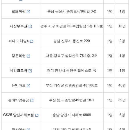
로또복권
충남 논산시 중앙로479번길 3-2
1명
1명
새상무복권
광주 서구 치평로 30 수암빌딩 1층 102호
1명
13명
비디오 채널4
경남 진주시 동진로 220
1명
2명
행운복권
서울 강북구 삼각산로 78 1층, 2호
1명
1명
네잎크로바
경기 안양시 동안구 엘에스로 76
1명
1명
뉴빅마트
부산 기장군 정관중앙로 48 106호
1명
46명
돈벼락맞는곳
부산 동구 조방로49번길 18-1
1명
39명
GS25 당진서해로점
충남 당진시 서해로 6869
1명
6명
금산인삼
대전 대덕구 비래서로 45
1명
6명