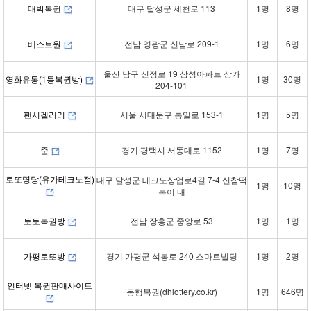
대박복권
대구 달성군 세천로 113
1명
8명
베스트원
전남 영광군 신남로 209-1
1명
6명
울산 남구 신정로 19 삼성아파트 상가
영화유통(1등복권방)
1명
30명
204-101
팬시겔러리
서울 서대문구 통일로 153-1
1명
5명
준
경기 평택시 서동대로 1152
1명
7명
로또명당(유가테크노점)
대구 달성군 테크노상업로4길 7-4 신참떡
1명
10명
복이 내
토토복권방
전남 장흥군 중앙로 53
1명
1명
가평로또방
경기 가평군 석봉로 240 스마트빌딩
1명
2명
인터넷 복권판매사이트
동행복권(dhlottery.co.kr)
1명
646명