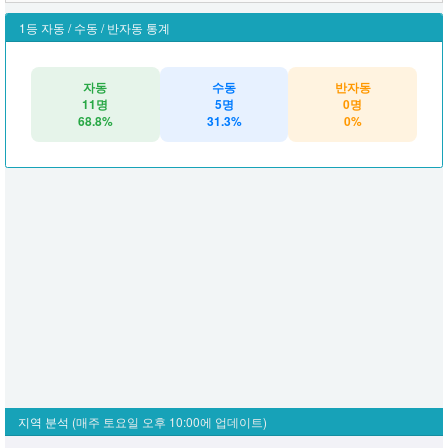
1등 자동 / 수동 / 반자동 통계
자동
수동
반자동
11명
5명
0명
68.8%
31.3%
0%
지역 분석
(매주 토요일 오후 10:00에 업데이트)