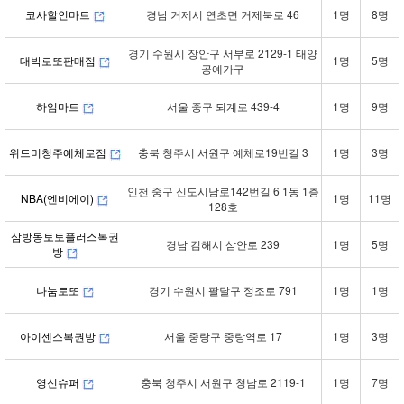
코사할인마트
경남 거제시 연초면 거제북로 46
1명
8명
경기 수원시 장안구 서부로 2129-1 태양
대박로또판매점
1명
5명
공예가구
하임마트
서울 중구 퇴계로 439-4
1명
9명
위드미청주예체로점
충북 청주시 서원구 예체로19번길 3
1명
3명
인천 중구 신도시남로142번길 6 1동 1층
NBA(엔비에이)
1명
11명
128호
삼방동토토플러스복권
경남 김해시 삼안로 239
1명
5명
방
나눔로또
경기 수원시 팔달구 정조로 791
1명
1명
아이센스복권방
서울 중랑구 중랑역로 17
1명
3명
영신슈퍼
충북 청주시 서원구 청남로 2119-1
1명
7명