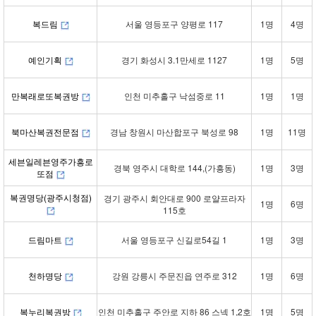
복드림
서울 영등포구 양평로 117
1명
4명
예인기획
경기 화성시 3.1만세로 1127
1명
5명
만복래로또복권방
인천 미추홀구 낙섬중로 11
1명
1명
북마산복권전문점
경남 창원시 마산합포구 북성로 98
1명
11명
세븐일레븐영주가흥로
경북 영주시 대학로 144,(가흥동)
1명
3명
또점
복권명당(광주시청점)
경기 광주시 회안대로 900 로얄프라자
1명
6명
115호
드림마트
서울 영등포구 신길로54길 1
1명
3명
천하명당
강원 강릉시 주문진읍 연주로 312
1명
6명
복누리복권방
인천 미추홀구 주안로 지하 86 스넥 1,2호
1명
5명