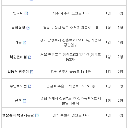
탐나네
제주 제주시 노연로 138
1명
6명
복권명당
경북 포항시 남구 오천읍 원동로 115
1명
5명
경기 남양주시 경춘로 2173 CU편의점 내
라온
1명
4명
공간일부
서울 영등포구 영중로8길 17 1층(영등포
복권판매점
1명
3명
동3가)
일등 남원주점
강원 원주시 늘품로 19 1층
1명
6명
주안로또점
인천 미추홀구 석정로 389-5 1층
1명
1명
경남 거제시 장평2로 19 상가동102호 세
신명
1명
2명
븐일레븐 내
행운슈퍼 복권사는날
경기 부천시 경인로 148
1명
6명