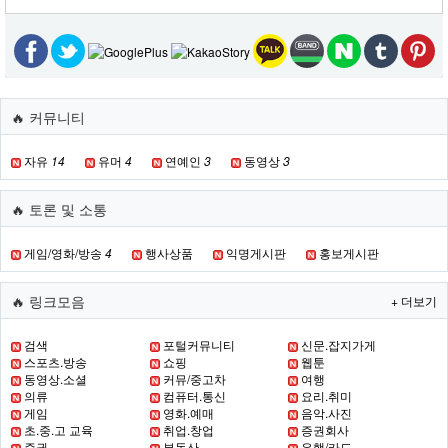
🔥 커뮤니티
자유
14
유머
4
연예인
3
동영상
3
🔥 토론 및 소통
게임/영화/방송
4
행사상품
익명게시판
홍보게시판
🔥 링크모음
+ 더보기
검색
포털커뮤니티
신문.잡지가게
스포츠.방송
쇼핑
웹툰
동영상.소셜
커뮤/중고차
여행
의류
컴퓨터.통신
요리.취미
게임
영화.예매
음악.사진
초.중.고 교육
취업.창업
증권회사
증권
부동산
은행/카드