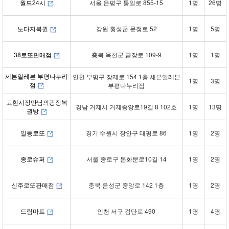
월드24시
서울 은평구 통일로 855-15
1명
26명
노다지복권
강원 횡성군 문정로 52
1명
5명
38로또판매점
충북 옥천군 금장로 109-9
1명
1명
세븐일레븐 부평나누리
인천 부평구 장제로 154 1층 세븐일레븐
1명
3명
점
부평나누리점
고현시장만남의광장복
경남 거제시 거제중앙로19길 8 102호
1명
13명
권방
일등로또
경기 수원시 장안구 대평로 86
1명
2명
종로슈퍼
서울 종로구 돈화문로10길 14
1명
2명
신주로또판매점
충북 음성군 중앙로 142 1층
1명
2명
드림마트
인천 서구 검단로 490
1명
4명