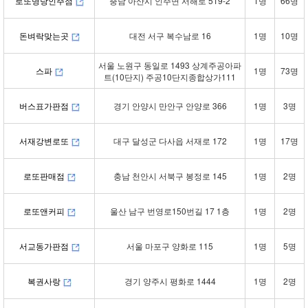
로또명당인주점
충남 아산시 인주면 서해로 519-2
1명
66명
돈벼락맞는곳
대전 서구 복수남로 16
1명
10명
서울 노원구 동일로 1493 상계주공아파
스파
1명
73명
트(10단지) 주공10단지종합상가111
버스표가판점
경기 안양시 만안구 안양로 366
1명
3명
서재강변로또
대구 달성군 다사읍 서재로 172
1명
17명
로또판매점
충남 천안시 서북구 봉정로 145
1명
2명
로또앤커피
울산 남구 번영로150번길 17 1층
1명
2명
서교동가판점
서울 마포구 양화로 115
1명
5명
복권사랑
경기 양주시 평화로 1444
1명
2명