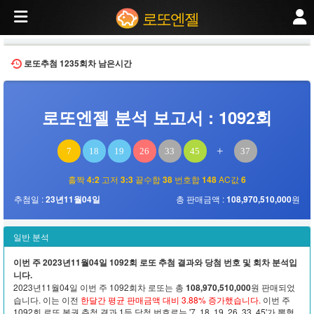
2023년11월04일 추첨된 제1092회 로또 당첨번호 분석. 번호 분포, 홀짝 비율, 고
로또엔젤
로또추첨
1235회차
남은시간
로또엔젤 분석 보고서 : 1092회
+
7
18
19
26
33
45
37
홀짝
4:2
고저
3:3
끝수합
38
번호합
148
AC값
6
추첨일 :
23년11월04일
총 판매금액 :
108,970,510,000
원
일반 분석
이번 주 2023년11월04일 1092회 로또 추첨 결과와 당첨 번호 및 회차 분석입
니다.
2023년11월04일 이번 주 1092회차 로또는 총
108,970,510,000
원 판매되었
습니다. 이는 이전
한달간 평균 판매금액 대비 3.88% 증가했습니다.
이번 주
1092회 로또 복권 추첨 결과 1등 당첨 번호로는 '7, 18, 19, 26, 33, 45'가 뽑혔