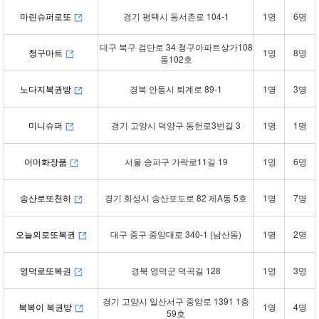
마린슈퍼로또
경기 평택시 동서촌로 104-1
1명
6명
대구 북구 검단로 34 청구아파트상가108
청구마트
1명
8명
동102호
노다지복권방
경북 안동시 퇴계로 89-1
1명
3명
미니슈퍼
경기 고양시 덕양구 동헌로3번길 3
1명
1명
어머화장품
서울 송파구 가락로11길 19
1명
6명
송산로또천하
경기 화성시 송산포도로 82 제A동 5호
1명
7명
오늘의로또복권
대구 중구 중앙대로 340-1 (남산동)
1명
2명
영덕로또복권
경북 영덕군 덕곡길 128
1명
3명
경기 고양시 일산서구 중앙로 1391 1층
복복이 복권방
1명
4명
59호