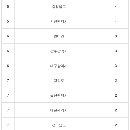
5
충청남도
4
5
인천광역시
4
6
인터넷
3
6
광주광역시
3
6
대구광역시
3
7
강원도
2
7
울산광역시
2
7
대전광역시
2
7
전라남도
2