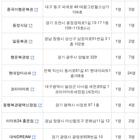
대구 동구 파계로 46 태왕그린힐스상가
종국이행운복권
1명
3명
104호
경기 포천시 용정경제로1길 13-17 1동
용정식당
1명
1명
109~115호(나)
경남 창원시 성산구 삼정자로51번길 3 1
일등복권
1명
2명
층 102호
행운복권방
경기 광주시 양벌로 329
1명
7명
전북 익산시 동서로61길 41 현대아파트1
현대장미슈퍼
1명
24명
층108호
대구광역시 달성군 다사읍 세천로6길 1
코리아마트
1명
2명
코리아마트세천점 (세천리)
동행복권평택신창점
경기 평택시 서정로 97 1층
1명
4명
이마트24 홍문점
경남 창원시 마산합포구 문화남11길 12
1명
2명
대박DREAM
경기 광명시 광명로928번길 10
1명
3명