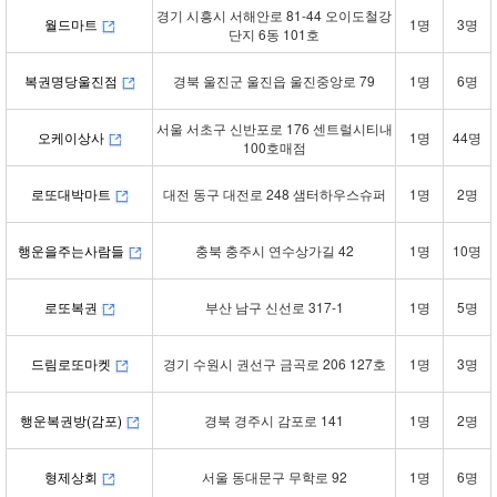
경기 시흥시 서해안로 81-44 오이도철강
월드마트
1명
3명
단지 6동 101호
복권명당울진점
경북 울진군 울진읍 울진중앙로 79
1명
6명
서울 서초구 신반포로 176 센트럴시티내
오케이상사
1명
44명
100호매점
로또대박마트
대전 동구 대전로 248 샘터하우스슈퍼
1명
2명
행운을주는사람들
충북 충주시 연수상가길 42
1명
10명
로또복권
부산 남구 신선로 317-1
1명
5명
드림로또마켓
경기 수원시 권선구 금곡로 206 127호
1명
3명
행운복권방(감포)
경북 경주시 감포로 141
1명
2명
형제상회
서울 동대문구 무학로 92
1명
6명