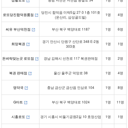
당진시 합덕읍 미락5길 27-3 1층 101호
로또당진합덕원룸점
1명
4명
(운산리, 삼성골드빌)
씨유 부산덕천점
부산 북구 백양대로 1187
1명
6명
경기 안산시 단원구 산단로 348 E-2동
희망복권
1명
1명
303호
돈벼락맞는곳 로또점
경남 김해시 선천로 117 복권판매점
1명
2명
복권 판매점
울산 울주군 덕망로 38
1명
4명
영약국
충남 금산군 금산읍 인삼로 104
1명
8명
G마트
부산 북구 백양대로 1024
1명
11명
시흥로또
경기 시흥시 비둘기공원2길 10 효정산업
1명
1명