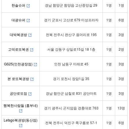
한솔슈퍼
경남 함양군 함양읍 교산중앙길 29
1명
1명
대광슈퍼
경기 군포시 고산로 679 미성프라자
1명
6명
대박복권방
전북 전주시 완산구 용머리로 195
1명
3명
고덕로또복권
서울 강동구 상일로15길 18 1층
1명
2명
GS25(인천광장점)
인천 남동구 미래로 45
1명
3명
본 로또복권방
경기 포천시 장암1길 35
1명
3명
공단로또점
경남 함안군 삼칠로 831 공단마트
1명
3명
행복한사람들 (흥부네)
경기 광주시 곤지암읍 경충대로 763
1명
13명
Letsgo복권방(동산점)
전북 전주시 덕진구 쪽구름로 57-1
1명
6명