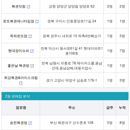
복권닷컴
강원 양양군 양양읍 양양로 62
2명
2명
로또복권애니타임점
경북 구미시 인동중앙로11길 24
1명
1명
옥좌로또점
경북 경주시 내외로 10 좌측4번째상가
1명
3명
전북 익산시 동서로61길 41 현대아파트1
현대장미슈퍼
1명
7명
층108호
전북 남원시 의총로 78 메이커스쿨,용남
좋은날 복권방
1명
1명
건재,용남삼베,대동지업사
최강복권&아이스크림
경기 고양시 덕양구 삼송로 176-1
1명
3명
2등 판매점 분석
점포명
주소
금주
누적
송천복권방
부산 해운대구 선수촌로 108
5명
8명