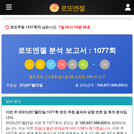
2023년07월22일 추첨된 제1077회 로또 당첨번호 분석. 번호 분포, 홀짝 비율, 고
로또엔젤
로또추첨
1237회차
남은시간
7일
05시
18분
37초
로또엔젤 분석 보고서 : 1077회
+
4
8
17
30
40
43
34
홀짝
2:4
고저
3:3
끝수합
22
번호합
142
AC값
7
추첨일 :
23년07월22일
총 판매금액 :
105,927,489,000
원
일반 분석
이번 주 2023년07월22일 1077회 로또 추첨 결과와 당첨 번호 및 회차 분석입
니다.
2023년07월22일 이번 주 1077회차 로또는 총
105,927,489,000
원 판매되었
습니다. 이는 이전
한달간 평균 판매금액 대비 0.98% 증가했습니다.
이번 주
1077회 로또 복권 추첨 결과 1등 당첨 번호로는 '4, 8, 17, 30, 40, 43'가 뽑혔고