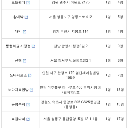
로또쉼터
강원 원주시 여원로 2175
1명
4명
왕대박
서울 영등포구 영등포로 412
1명
5명
대박
경기 부천시 지봉로 114
1명
4명
동행복권 시청점
전남 광양시 행정2길 2
1명
9명
신명
서울 강서구 방화동로3길 1
1명
6명
인천 서구 완정로 179 검단제이원빌딩
노다지로또
1명
7명
108호
인천 미추홀구 한나루로 400 학익시장 외
노다지복권방
1명
13명
7필지125호
강원도 속초시 중앙로 205 GS25동명점
동명수퍼
1명
13명
(동명동)
복권나라
서울 성동구 용답중앙15길 12-1 1층
1명
17명