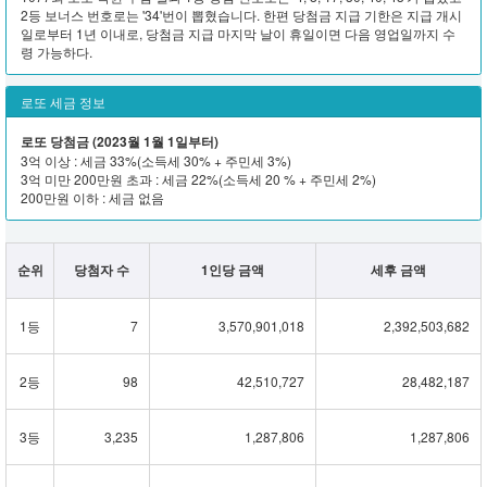
2등 보너스 번호로는 '34'번이 뽑혔습니다. 한편 당첨금 지급 기한은 지급 개시
일로부터 1년 이내로, 당첨금 지급 마지막 날이 휴일이면 다음 영업일까지 수
령 가능하다.
로또 세금 정보
로또 당첨금 (2023월 1월 1일부터)
3억 이상 : 세금 33%(소득세 30% + 주민세 3%)
3억 미만 200만원 초과 : 세금 22%(소득세 20 % + 주민세 2%)
200만원 이하 : 세금 없음
순위
당첨자 수
1인당 금액
세후 금액
1등
7
3,570,901,018
2,392,503,682
2등
98
42,510,727
28,482,187
3등
3,235
1,287,806
1,287,806