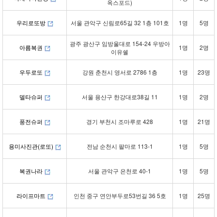
옥스포드)
우리로또방
서울 관악구 신림로65길 32 1층 101호
1명
5명
광주 광산구 임방울대로 154-24 우방아
아름복권
1명
2명
이유쉘
우두로또
강원 춘천시 영서로 2786 1층
1명
23명
델타슈퍼
서울 용산구 한강대로38길 11
1명
2명
풍전슈퍼
경기 부천시 조마루로 428
1명
21명
용미사진관(로또)
전남 순천시 팔마로 113-1
1명
5명
복권나라
서울 관악구 은천로 40-1
1명
5명
라이프마트
인천 중구 연안부두로53번길 36 5호
1명
25명