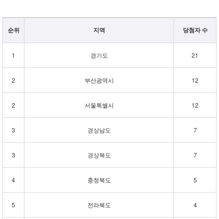
순위
지역
당첨자 수
1
경기도
21
2
부산광역시
12
2
서울특별시
12
3
경상남도
7
3
경상북도
7
4
충청북도
5
5
전라북도
4