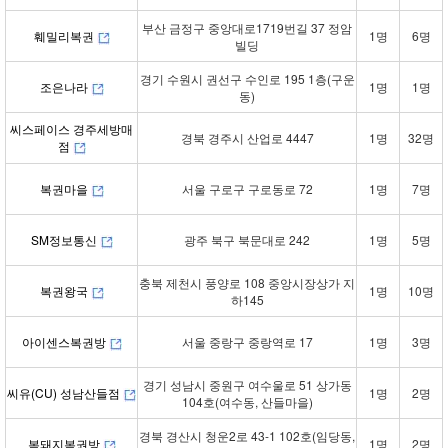
부산 금정구 중앙대로1719번길 37 정암
훼밀리복권
1명
6명
빌딩
경기 수원시 권선구 수인로 195 1층(구운
조은나라
1명
1명
동)
씨스페이스 경주세방매
경북 경주시 산업로 4447
1명
32명
점
복권마을
서울 구로구 구로동로 72
1명
7명
SM정보통신
광주 북구 북문대로 242
1명
5명
충북 제천시 풍양로 108 중앙시장상가 지
복권왕국
1명
10명
하145
아이센스복권방
서울 중랑구 중랑역로 17
1명
3명
경기 성남시 중원구 여수울로 51 상가동
씨유(CU) 성남산들점
1명
2명
104호(여수동, 산들마을)
경북 경산시 청운2로 43-1 102호(임당동,
복돼지복권방
1명
2명