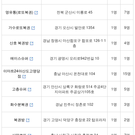
영유통(로또복권)
전북 군산시 미룡로 45
1명
7명
가수로또복권
경기 오산시 발안로 1354
1명
9명
경남 창원시 마산합포구 합포로 126-1 1
산호 복권방
1명
4명
층
에이스슈퍼
경기 광명시 오리로942번길 10
1명
1명
이마트24아산도고명당
충남 아산시 온천대로 104
1명
15명
점
경기 안산시 상록구 화랑로 514 주공4단
고층슈퍼
1명
5명
지아파트 주공상가105호
화수분복권
경남 진주시 정촌로 102
1명
3명
복권방
경기 고양시 덕양구 충장로 22 탑프라자
1명
2명
삼팔로또
충남 서천군 서천읍 충절로 34
1명
7명