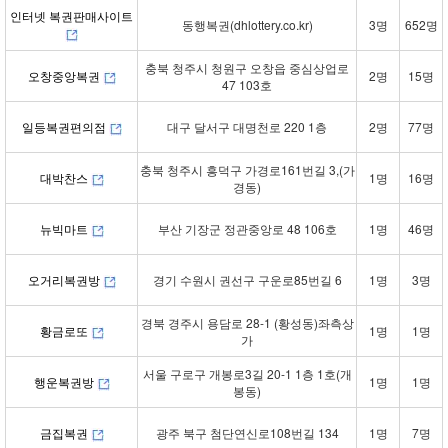
인터넷 복권판매사이트
동행복권(dhlottery.co.kr)
3명
652명
충북 청주시 청원구 오창읍 중심상업로
오창중앙복권
2명
15명
47 103호
일등복권편의점
대구 달서구 대명천로 220 1층
2명
77명
충북 청주시 흥덕구 가경로161번길 3,(가
대박찬스
1명
16명
경동)
뉴빅마트
부산 기장군 정관중앙로 48 106호
1명
46명
오거리복권방
경기 수원시 권선구 구운로85번길 6
1명
3명
경북 경주시 용담로 28-1 (황성동)좌측상
황금로또
1명
1명
가
서울 구로구 개봉로3길 20-1 1층 1호(개
행운복권방
1명
1명
봉동)
금집복권
광주 북구 첨단연신로108번길 134
1명
7명