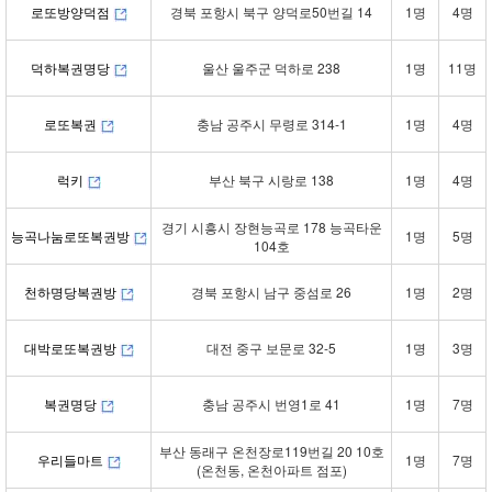
로또방양덕점
경북 포항시 북구 양덕로50번길 14
1명
4명
덕하복권명당
울산 울주군 덕하로 238
1명
11명
로또복권
충남 공주시 무령로 314-1
1명
4명
럭키
부산 북구 시랑로 138
1명
4명
경기 시흥시 장현능곡로 178 능곡타운
능곡나눔로또복권방
1명
5명
104호
천하명당복권방
경북 포항시 남구 중섬로 26
1명
2명
대박로또복권방
대전 중구 보문로 32-5
1명
3명
복권명당
충남 공주시 번영1로 41
1명
7명
부산 동래구 온천장로119번길 20 10호
우리들마트
1명
7명
(온천동, 온천아파트 점포)