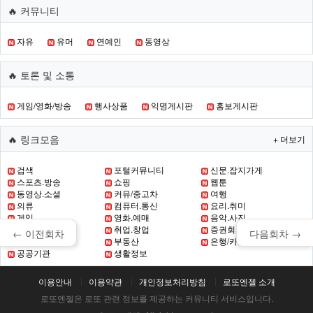
🔥 커뮤니티
자유
유머
연예인
동영상
🔥 토론 및 소통
게임/영화/방송
행사상품
익명게시판
홍보게시판
🔥 링크모음
+ 더보기
검색
포털커뮤니티
신문.잡지가게
스포츠.방송
쇼핑
웹툰
동영상.소셜
커뮤/중고차
여행
의류
컴퓨터.통신
요리.취미
게임
영화.예매
음악.사진
초.중.고 교육
취업.창업
증권회사
← 이전회차
다음회차 →
증권
부동산
은행/카드
공공기관
생활정보
이용안내
이용약관
개인정보처리방침
로또엔젤 소개
로또엔젤은 로또 관련 정보를 제공하는 커뮤니티 서비스입니다.