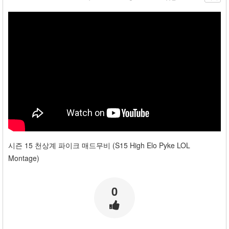
y
k
e
L
O
L
M
o
n
t
a
g
e)
시즌 15 천상계 파이크 매드무비 (S15 High Elo Pyke LOL
Montage)
0