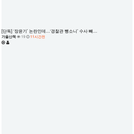
[단독] ‘장윤기’ 논란인데…‘경찰관 뺑소니’ 수사 빼…
가을산책
19
11시간전