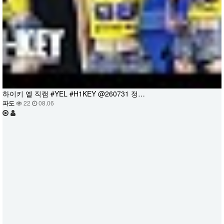
하이키 옐 직캠 #YEL #H1KEY @260731 정…
파도
22
08.06