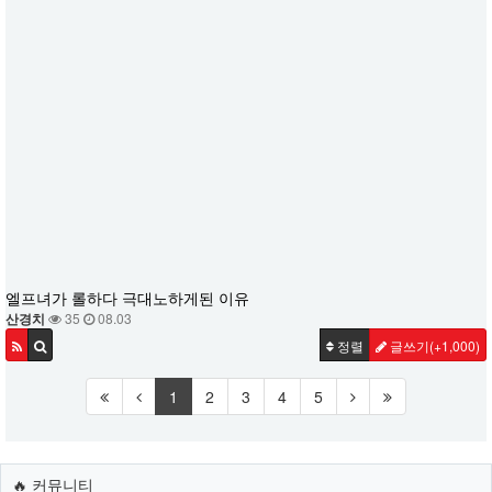
엘프녀가 롤하다 극대노하게된 이유
산경치
35
08.03
정렬
글쓰기
(+1,000)
1
2
3
4
5
🔥 커뮤니티