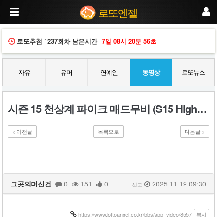
시
로또엔젤
즌
1
5
천
로또추첨
1237회차
남은시간
7일
08시
20분
55초
상
계
파
자유
유머
연예인
동영상
로또뉴스
이
크
매
드
시즌 15 천상계 파이크 매드무비 (S15 High Elo Pyke LOL Montage)
무
비
(S
< 이전글
목록으로
다음글 >
1
5
H
i
g
h
그곳의머신건
0
151
0
2025.11.19 09:30
신고
E
l
o
P
https://www.lottoangel.co.kr/bbs/app_video/8557
복사