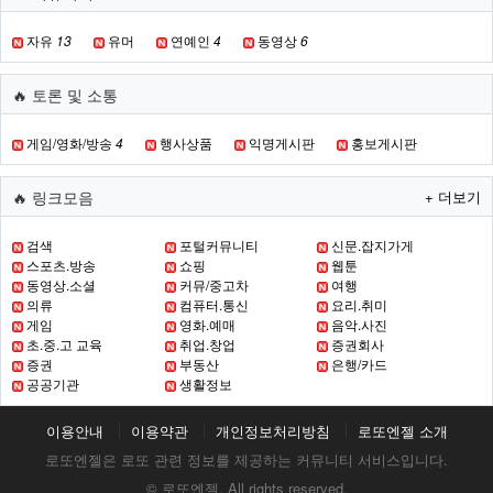
자유
13
유머
연예인
4
동영상
6
🔥 토론 및 소통
게임/영화/방송
4
행사상품
익명게시판
홍보게시판
🔥 링크모음
+ 더보기
검색
포털커뮤니티
신문.잡지가게
스포츠.방송
쇼핑
웹툰
동영상.소셜
커뮤/중고차
여행
의류
컴퓨터.통신
요리.취미
게임
영화.예매
음악.사진
초.중.고 교육
취업.창업
증권회사
증권
부동산
은행/카드
공공기관
생활정보
이용안내
이용약관
개인정보처리방침
로또엔젤 소개
로또엔젤은 로또 관련 정보를 제공하는 커뮤니티 서비스입니다.
© 로또엔젤. All rights reserved.