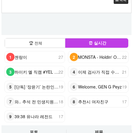
⏰ 실시간
🏆 전체
1
젠랑이
27
2
MONSTA - Holdin' On (Skrillex & Nero Remix)
22
3
하이키 옐 직캠 #YEL #H1KEY @260731 정읍물빛축제 ♬ 여름이었다 (Summe…
22
4
이제 검사가 직접 수사 못 한다…72년 사법체계 대전환421421
21
5
[단독] ‘장윤기’ 논란인데…‘경찰관 뺑소니’ 수사 빼돌린 경찰
19
6
Welcome, GEN G Peyz
19
7
와.. 추석 전 민생지원금 또 준다?
18
8
추천시 여자친구
17
9
39:38 유나라 레전드
17
포토
제목