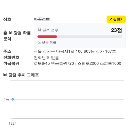
상호
마곡점빵
📍 길찾기
23점
AI 분석 점수
🤖 AI 당첨 확률
분석
📉 낮은 확률
주소
서울 강서구 마곡서1로 100 603동 상가 107호
전화번호
전화번호 없음
취급복권
로또6/45
연금복권720+
스피또2000
스피또1000
📊 당첨 추이 그래프