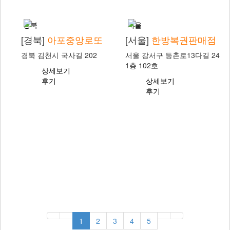
상세보기
후기
경북
서울
[경북]
아포중앙로또
[서울]
한방복권판매점
경북 김천시 국사길 202
서울 강서구 등촌로13다길 24
1층 102호
상세보기
후기
상세보기
후기
1
2
3
4
5