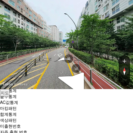
마
로또엔젤
곡
점
마곡서1로
빵
닫기
로또조합
하위분류
AI 조합
반자동조합
룰렛조합
슬롯조합
마곡서1로
엔젤조합
북
로또분석
하위분류
남
번호별 출현횟수
색깔통계
홀짝통계
, KnWorks
고저통계
끝수통계
AC값통계
마킹패턴
합계통계
색상패턴
미출현번호
자주 출현 번호