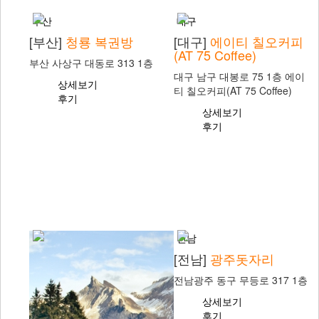
부산
대구
[부산]
청룡 복권방
[대구]
에이티 칠오커피
(AT 75 Coffee)
부산 사상구 대동로 313 1층
대구 남구 대봉로 75 1층 에이
상세보기
티 칠오커피(AT 75 Coffee)
후기
상세보기
후기
전남
[전남]
광주돗자리
전남광주 동구 무등로 317 1층
상세보기
후기