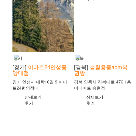
경기
경북
[경기]
이마트24안성중
[경북]
생활용품abm복
앙대점
권방
경기 안성시 대학10길 9 이미
경북 안동시 경북대로 476 1층
트24편의점내
미니마트 송현점
상세보기
상세보기
후기
후기
인천
[인천]
운서로또판매점
인천 영종구 영종대로162번길
20 118호