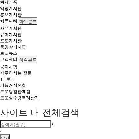
행사상품
익명게시판
홍보게시판
커뮤니티
하위분류
자유게시판
유머게시판
포토게시판
동영상게시판
로또뉴스
고객센터
하위분류
공지사항
자주하시는 질문
1:1문의
기능개선요청
로또당첨판매점
로또실수령액계산기
사이트 내 전체검색
닫기