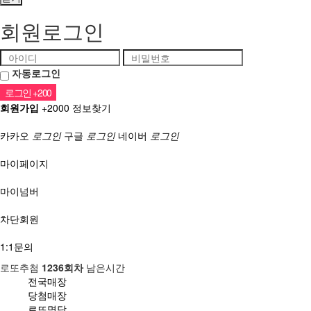
회원로그인
자동로그인
회원가입
+2000
정보찾기
소셜계정으로 로그인
카카오
로그인
구글
로그인
네이버
로그인
마이페이지
마이넘버
차단회원
1:1문의
로또추첨
1236회차
남은시간
전국매장
당첨매장
로또명당