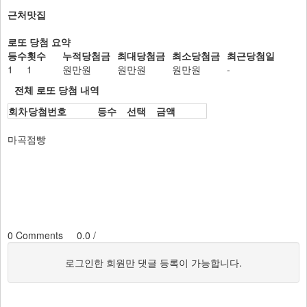
근처맛집
로또 당첨 요약
등수
횟수
누적당첨금
최대당첨금
최소당첨금
최근당첨일
1
1
원만원
원만원
원만원
-
전체 로또 당첨 내역
회차
당첨번호
등수
선택
금액
마곡점빵
0
Comments 0.0
/
로그인한 회원만 댓글 등록이 가능합니다.