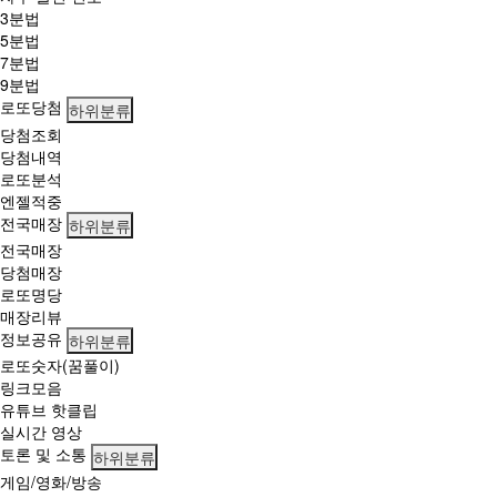
3분법
5분법
7분법
9분법
로또당첨
하위분류
당첨조회
당첨내역
로또분석
엔젤적중
전국매장
하위분류
전국매장
당첨매장
로또명당
매장리뷰
정보공유
하위분류
로또숫자(꿈풀이)
링크모음
유튜브 핫클립
실시간 영상
토론 및 소통
하위분류
게임/영화/방송