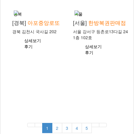
경북
서울
[경북]
아포중앙로또
[서울]
한방복권판매점
경북 김천시 국사길 202
서울 강서구 등촌로13다길 24
1층 102호
상세보기
후기
상세보기
후기
1
2
3
4
5