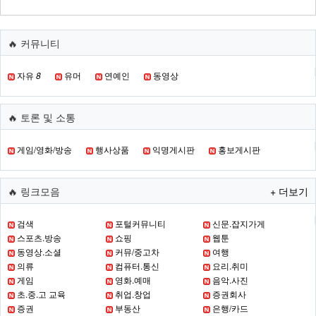
🔥 커뮤니티
자유
8
유머
연예인
동영상
🔥 토론 및 소통
게임/영화/방송
행사상품
익명게시판
홍보게시판
🔥 링크모음
+ 더보기
검색
포털커뮤니티
신문.잡지가게
스포츠.방송
쇼핑
웹툰
동영상.소셜
커뮤/중고차
여행
의류
컴퓨터.통신
요리.취미
게임
영화.예매
음악.사진
초.중.고 교육
취업.창업
증권회사
증권
부동산
은행/카드