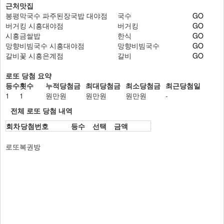
근처맛집
봉평막국수 파주된장국밥 대야점
국수
GO
버거킹 시흥대야점
버거킹
GO
시흥금쌀밥
한식
GO
망향비빔국수 시흥대야점
망향비빔국수
GO
갈비꽃 시흥은계점
갈비
GO
로또 당첨 요약
등수
횟수
누적당첨금
최대당첨금
최소당첨금
최근당첨일
1
1
원만원
원만원
원만원
-
전체 로또 당첨 내역
회차
당첨번호
등수
선택
금액
로또복권방