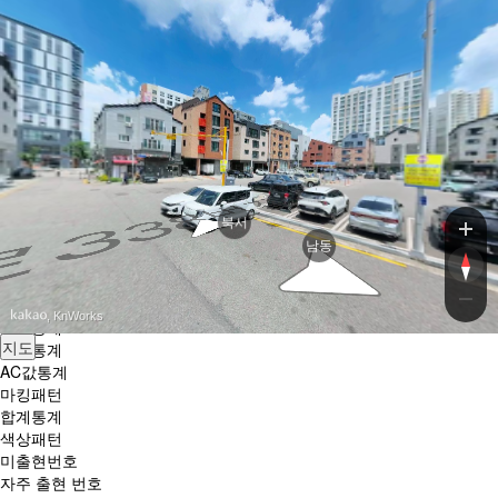
로
로또엔젤
또
복
닫기
권
로또조합
하위분류
방
AI 조합
은
반자동조합
룰렛조합
슬롯조합
엔젤조합
북서
로또분석
하위분류
남동
번호별 출현횟수
색깔통계
홀짝통계
, KnWorks
고저통계
끝수통계
AC값통계
마킹패턴
합계통계
색상패턴
미출현번호
자주 출현 번호