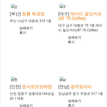
부산
대구
[부산]
청룡 복권방
[대구]
에이티 칠오커피
(AT 75 Coffee)
부산 사상구 대동로 313 1층
대구 남구 대봉로 75 1층 에이
상세보기
티 칠오커피(AT 75 Coffee)
후기
상세보기
후기
인천
전남
[인천]
운서로또판매점
[전남]
광주돗자리
인천 영종구 영종대로162번길
전남광주 동구 무등로 317 1층
20 118호
상세보기
상세보기
후기