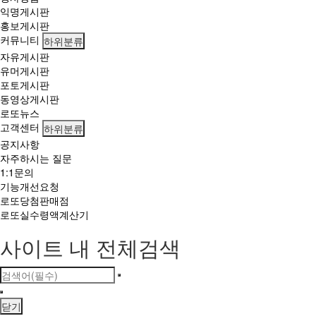
익명게시판
홍보게시판
커뮤니티
하위분류
자유게시판
유머게시판
포토게시판
동영상게시판
로또뉴스
고객센터
하위분류
공지사항
자주하시는 질문
1:1문의
기능개선요청
로또당첨판매점
로또실수령액계산기
사이트 내 전체검색
닫기