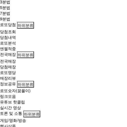
3분법
5분법
7분법
9분법
로또당첨
하위분류
당첨조회
당첨내역
로또분석
엔젤적중
전국매장
하위분류
전국매장
당첨매장
로또명당
매장리뷰
정보공유
하위분류
로또숫자(꿈풀이)
링크모음
유튜브 핫클립
실시간 영상
토론 및 소통
하위분류
게임/영화/방송
행사상품