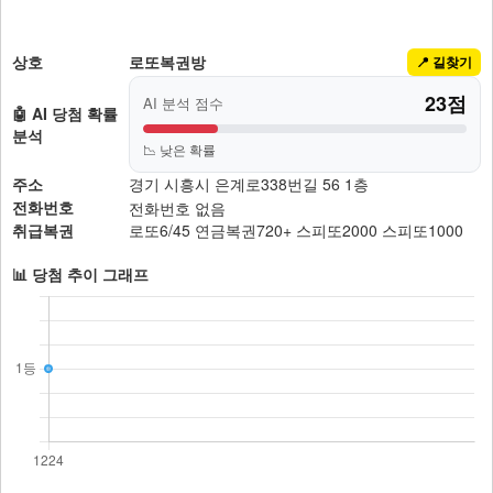
상호
로또복권방
📍 길찾기
23점
AI 분석 점수
🤖 AI 당첨 확률
분석
📉 낮은 확률
주소
경기 시흥시 은계로338번길 56 1층
전화번호
전화번호 없음
취급복권
로또6/45
연금복권720+
스피또2000
스피또1000
📊 당첨 추이 그래프