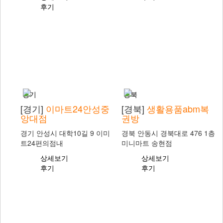
후기
경기
경북
[경기]
이마트24안성중
[경북]
생활용품abm복
앙대점
권방
경기 안성시 대학10길 9 이미
경북 안동시 경북대로 476 1층
트24편의점내
미니마트 송현점
상세보기
상세보기
후기
후기