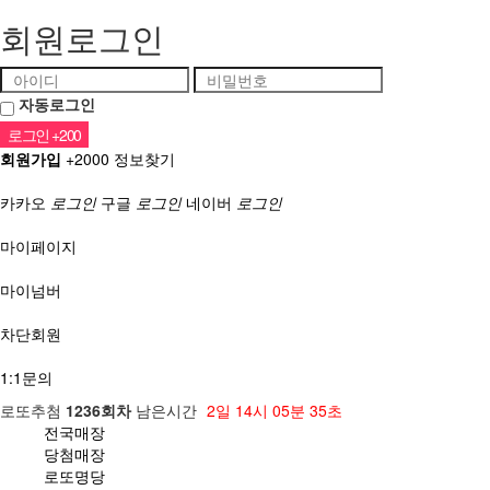
회원로그인
자동로그인
회원가입
+2000
정보찾기
소셜계정으로 로그인
카카오
로그인
구글
로그인
네이버
로그인
마이페이지
마이넘버
차단회원
1:1문의
로또추첨
1236회차
남은시간
2일
14시
05분
34초
전국매장
당첨매장
로또명당