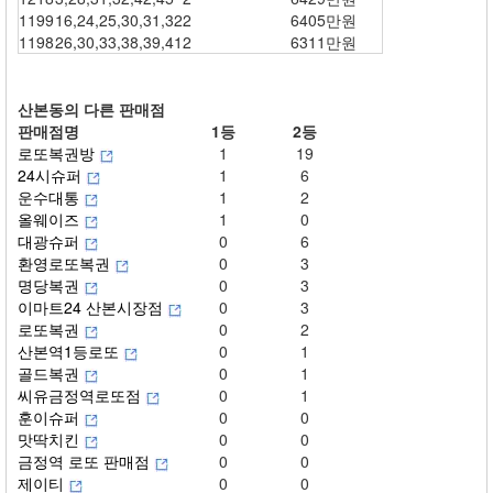
1199
16,24,25,30,31,32
2
6405만원
1198
26,30,33,38,39,41
2
6311만원
산본동의 다른 판매점
판매점명
1등
2등
로또복권방
1
19
24시슈퍼
1
6
운수대통
1
2
올웨이즈
1
0
대광슈퍼
0
6
환영로또복권
0
3
명당복권
0
3
이마트24 산본시장점
0
3
로또복권
0
2
산본역1등로또
0
1
골드복권
0
1
씨유금정역로또점
0
1
훈이슈퍼
0
0
맛딱치킨
0
0
금정역 로또 판매점
0
0
제이티
0
0