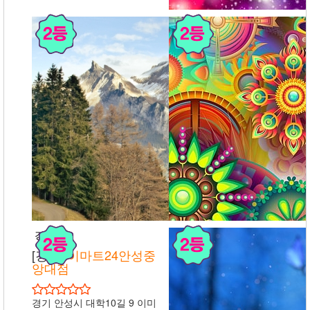
대구
[대구]
에이티 칠오커피
(AT 75 Coffee)
대구 남구 대봉로 75 1층 에이
티 칠오커피(AT 75 Coffee)
상세보기
후기
경기
[경기]
이마트24안성중
앙대점
경기 안성시 대학10길 9 이미