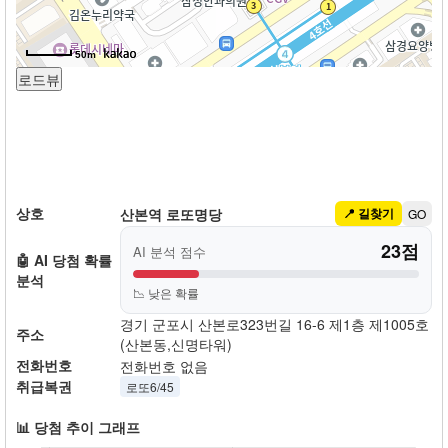
50m
상호
산본역 로또명당
📍 길찾기
GO
23점
AI 분석 점수
🤖 AI 당첨 확률
분석
📉 낮은 확률
경기 군포시 산본로323번길 16-6 제1층 제1005호
주소
(산본동,신명타워)
전화번호
전화번호 없음
취급복권
로또6/45
📊 당첨 추이 그래프