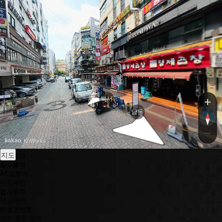
로
로
산
로또엔젤
본
역
로
또
명
당
로또조합
하위분류
AI 조합
반자동조합
룰렛조합
슬롯조합
북서
엔젤조합
남동
로또분석
하위분류
번호별 출현횟수
색깔통계
, KnWorks
홀짝통계
고저통계
끝수통계
AC값통계
마킹패턴
합계통계
색상패턴
미출현번호
자주 출현 번호