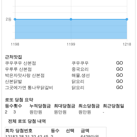
근처맛집
쿠우쿠우 산본점
쿠우쿠우
GO
우루루 산본점
중국요리
GO
박은자맛사랑 산본점
해물,생선
GO
산본닭발
닭요리
GO
그곳에가면 통나무닭갈비
닭요리
GO
로또 당첨 요약
등수
횟수
누적당첨금
최대당첨금
최소당첨금
최근당첨일
2
3
원만원
원만원
원만원
-
전체 로또 당첨 내역
회차
당첨번호
등수
선택
금액
1218
3,28,31,32,42,45
2
6429만원