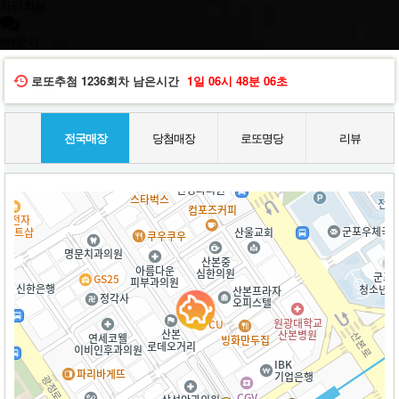
차단회원
1:1문의
로또추첨
1236회차
남은시간
1일
06시
48분
05초
전국매장
당첨매장
로또명당
리뷰