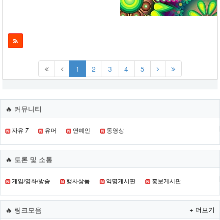
1
2
3
4
5
서울
[서울]
한방복권판매점
🔥 커뮤니티
서울 강서구 등촌로13다길 24
자유
7
유머
연예인
동영상
1층 102호
상세보기
후기
🔥 토론 및 소통
게임/영화/방송
행사상품
익명게시판
홍보게시판
🔥 링크모음
+ 더보기