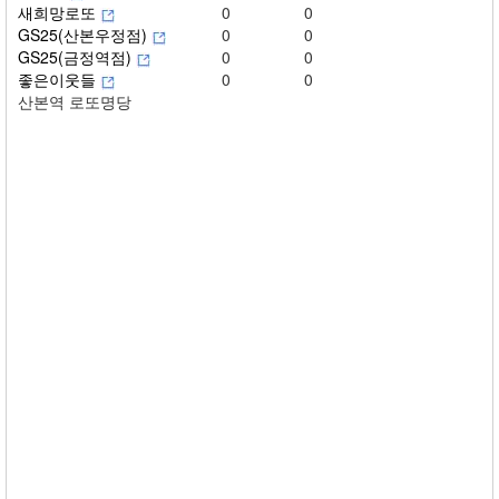
새희망로또
0
0
GS25(산본우정점)
0
0
GS25(금정역점)
0
0
좋은이웃들
0
0
산본역 로또명당