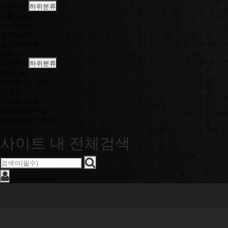
커뮤니티
하위분류
자유게시판
유머게시판
포토게시판
동영상게시판
로또뉴스
고객센터
하위분류
공지사항
자주하시는 질문
1:1문의
기능개선요청
로또당첨판매점
로또실수령액계산기
사이트 내 전체검색