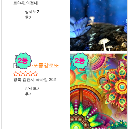
트24편의점내
전남
[전남]
광주돗자리
상세보기
후기
인천
전남광주 동구 무등로 317 1층
[인천]
운서로또판매점
상세보기
후기
인천 영종구 영종대로162번길
20 118호
상세보기
경북
후기
[경북]
아포중앙로또
경북
경북 김천시 국사길 202
[경북]
생활용품abm복
권방
상세보기
후기
경북 안동시 경북대로 476 1층
미니마트 송현점
상세보기
후기