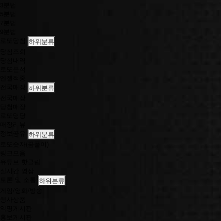
3분법
5분법
7분법
9분법
로또당첨
하위분류
당첨조회
당첨내역
로또분석
엔젤적중
전국매장
하위분류
전국매장
당첨매장
로또명당
매장리뷰
정보공유
하위분류
로또숫자(꿈풀이)
링크모음
유튜브 핫클립
실시간 영상
토론 및 소통
하위분류
게임/영화/방송
행사상품
익명게시판
홍보게시판