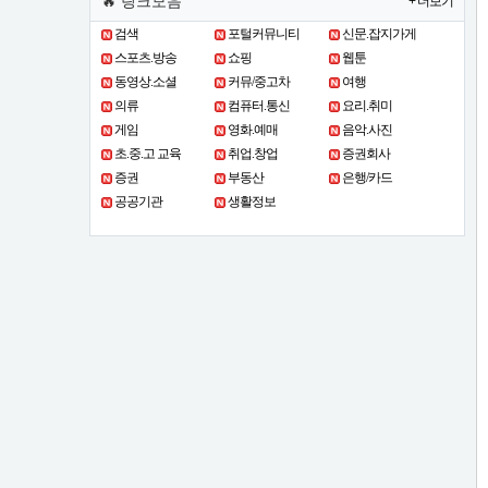
🔥 링크모음
+ 더보기
검색
포털커뮤니티
신문.잡지가게
스포츠.방송
쇼핑
웹툰
동영상.소셜
커뮤/중고차
여행
의류
컴퓨터.통신
요리.취미
게임
영화.예매
음악.사진
초.중.고 교육
취업.창업
증권회사
증권
부동산
은행/카드
공공기관
생활정보