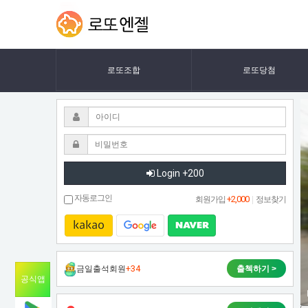
새
새
LOTTOANGEL
절
절
복
권
복
로또조합
로또당첨
권
Login +200
자동로그인
+2,000
회원가입
|
정보찾기
+34
금일출석회원
출첵하기 >
공식앱