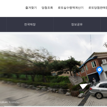
즐겨찾기
당첨조회
로또실수령액계산기
로또당첨판매
전국매장
정보공유
1236회
당첨결과
(2026-08-08 추첨)
+ 더보기
자
+
미국
12
18
21
29
34
38
10
2년
필리
엔젤럭키볼, 5분단위 하루 288회진행
+ 더보기
서울
캠핑
이모
서
전국매장
당첨매장
, KnWorks