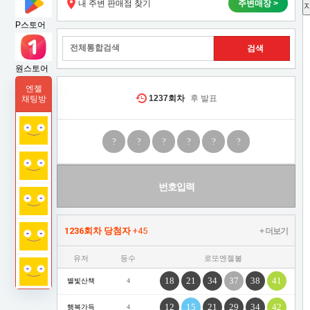
내 주변 판매점 찾기
주변매장 >
P스토어
원스토어
엔젤
1237
회차
후 발표
채팅방
?
?
?
?
?
?
번호입력
1236회차 당첨자
+45
+ 더보기
유저
등수
로또엔젤볼
18
21
34
37
38
41
별빛산책
4
12
15
21
29
34
42
행복가득
4