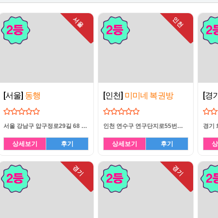
서울
인천
[서울]
동행
[인천]
미미네 복권방
[경
서울 강남구 압구정로29길 68 제2호 1층(압구정동주구센터)
인천 연수구 연구단지로55번길 16 상가 103호
상세보기
후기
상세보기
후기
상
경기
경기