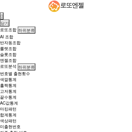
로
로또엔젤
또
당
첨
닫기
번
로또조합
하위분류
호
AI 조합
'6
반자동조합
·
룰렛조합
7
슬롯조합
·
엔젤조합
2
로또분석
하위분류
7
번호별 출현횟수
·
색깔통계
2
홀짝통계
9
고저통계
·
끝수통계
3
AC값통계
8
마킹패턴
·
합계통계
4
색상패턴
5'번…
미출현번호
1