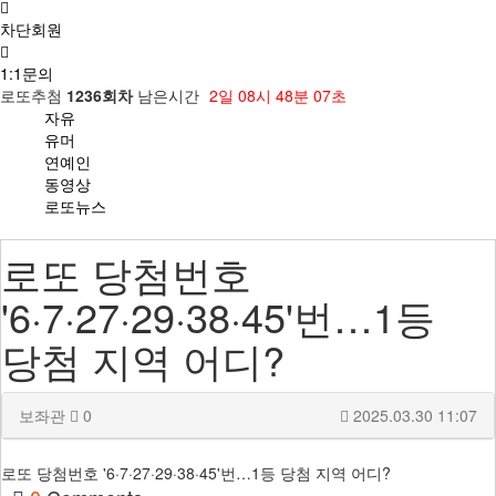
차단회원
1:1문의
로또추첨
1236회차
남은시간
2일
08시
48분
06초
자유
유머
연예인
동영상
로또뉴스
로또 당첨번호
'6·7·27·29·38·45'번…1등
당첨 지역 어디?
보좌관
0
2025.03.30 11:07
로또 당첨번호 '6·7·27·29·38·45'번…1등 당첨 지역 어디?