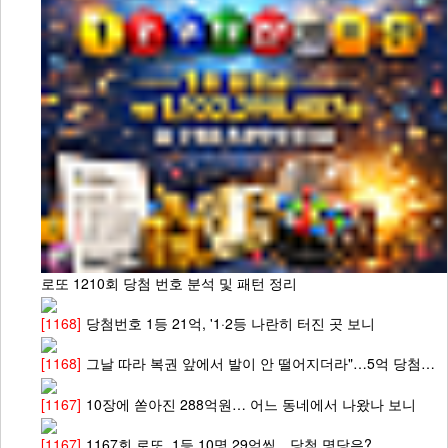
로또 1210회 당첨 번호 분석 및 패턴 정리
[1168]
당첨번호 1등 21억, '1·2등 나란히 터진 곳 보니
[1168]
그날 따라 복권 앞에서 발이 안 떨어지더라"…5억 당첨…
[1167]
10장에 쏟아진 288억원… 어느 동네에서 나왔나 보니
[1167]
1167회 로또, 1등 10명 29억씩…당첨 명당은?