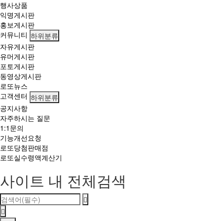
행사상품
익명게시판
홍보게시판
커뮤니티
하위분류
자유게시판
유머게시판
포토게시판
동영상게시판
로또뉴스
고객센터
하위분류
공지사항
자주하시는 질문
1:1문의
기능개선요청
로또당첨판매점
로또실수령액계산기
사이트 내 전체검색