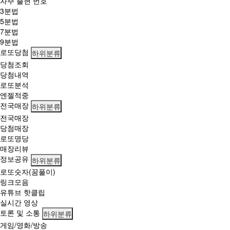
자주 출현 번호
등
3분법
당
5분법
첨
7분법
지
9분법
역
로또당첨
어
하위분류
디?
당첨조회
당첨내역
로또분석
엔젤적중
전국매장
하위분류
전국매장
당첨매장
로또명당
매장리뷰
정보공유
하위분류
로또숫자(꿈풀이)
링크모음
유튜브 핫클립
실시간 영상
토론 및 소통
하위분류
게임/영화/방송