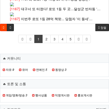
[1167]
대구서 또 터졌다! 로또 1등 두 곳…달성군 반자동 ‘…
[1167]
이번주 로또 1등 28억 잭팟... 당첨자 '이 동네'…
정렬
1
2
3
4
5
🔥 커뮤니티
자유
9
유머
연예인
5
동영상
3
🔥 토론 및 소통
게임/영화/방송
3
행사상품
익명게시판
홍보게시판