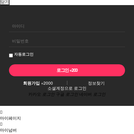
닫기
회
원
로
그
자동로그인
인
회원가입
+2000
정보찾기
소셜계정으로 로그인
카카오
로그인
구글
로그인
네이버
로그인
마이페이지
마이넘버