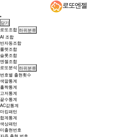
'1
로또엔젤
2
억'
로
닫기
또
로또조합
하위분류
1
AI 조합
등
반자동조합
당
룰렛조합
첨
슬롯조합
지
엔젤조합
역
로또분석
하위분류
1
번호별 출현횟수
1
색깔통계
5
홀짝통계
9
고저통계
회
끝수통계
로
AC값통계
또
마킹패턴
당
합계통계
첨
색상패턴
번
미출현번호
호
자주 출현 번호