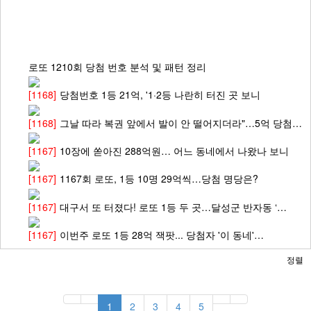
로또 1210회 당첨 번호 분석 및 패턴 정리
[1168]
당첨번호 1등 21억, '1·2등 나란히 터진 곳 보니
[1168]
그날 따라 복권 앞에서 발이 안 떨어지더라"…5억 당첨…
[1167]
10장에 쏟아진 288억원… 어느 동네에서 나왔나 보니
[1167]
1167회 로또, 1등 10명 29억씩…당첨 명당은?
[1167]
대구서 또 터졌다! 로또 1등 두 곳…달성군 반자동 ‘…
[1167]
이번주 로또 1등 28억 잭팟... 당첨자 '이 동네'…
정렬
1
2
3
4
5