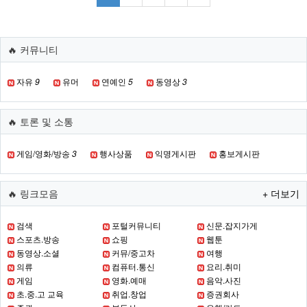
🔥 커뮤니티
자유
9
유머
연예인
5
동영상
3
🔥 토론 및 소통
게임/영화/방송
3
행사상품
익명게시판
홍보게시판
🔥 링크모음
+ 더보기
검색
포털커뮤니티
신문.잡지가게
스포츠.방송
쇼핑
웹툰
동영상.소셜
커뮤/중고차
여행
의류
컴퓨터.통신
요리.취미
게임
영화.예매
음악.사진
초.중.고 교육
취업.창업
증권회사