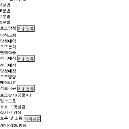
조
3분법
회
5분법
7분법
9분법
로또당첨
하위분류
당첨조회
당첨내역
로또분석
엔젤적중
전국매장
하위분류
전국매장
당첨매장
로또명당
매장리뷰
정보공유
하위분류
로또숫자(꿈풀이)
링크모음
유튜브 핫클립
실시간 영상
토론 및 소통
하위분류
게임/영화/방송