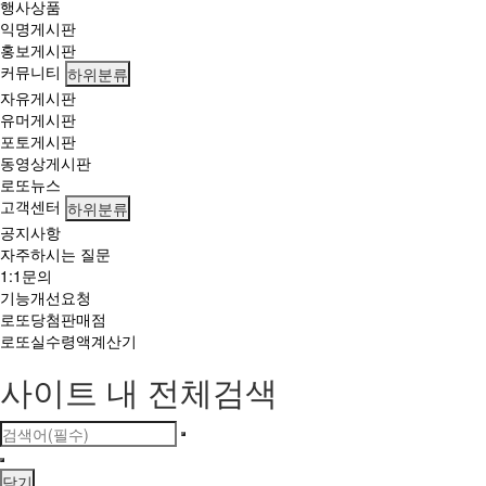
행사상품
익명게시판
홍보게시판
커뮤니티
하위분류
자유게시판
유머게시판
포토게시판
동영상게시판
로또뉴스
고객센터
하위분류
공지사항
자주하시는 질문
1:1문의
기능개선요청
로또당첨판매점
로또실수령액계산기
사이트 내 전체검색
닫기