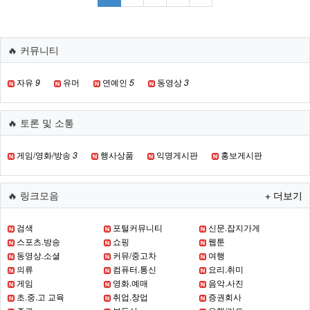
🔥 커뮤니티
자유
9
유머
연예인
5
동영상
3
🔥 토론 및 소통
게임/영화/방송
3
행사상품
익명게시판
홍보게시판
🔥 링크모음
+ 더보기
검색
포털커뮤니티
신문.잡지가게
스포츠.방송
쇼핑
웹툰
동영상.소셜
커뮤/중고차
여행
의류
컴퓨터.통신
요리.취미
게임
영화.예매
음악.사진
초.중.고 교육
취업.창업
증권회사