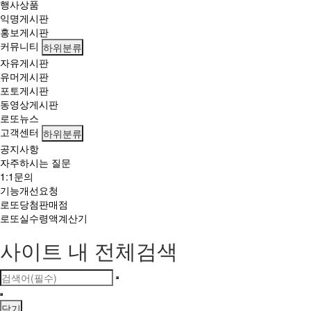
행사상품
익명게시판
홍보게시판
커뮤니티
하위분류
자유게시판
유머게시판
포토게시판
동영상게시판
로또뉴스
고객센터
하위분류
공지사항
자주하시는 질문
1:1문의
기능개선요청
로또당첨판매점
로또실수령액계산기
사이트 내 전체검색
닫기