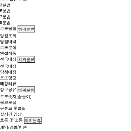
3분법
5분법
7분법
9분법
로또당첨
하위분류
당첨조회
당첨내역
로또분석
엔젤적중
전국매장
하위분류
전국매장
당첨매장
로또명당
매장리뷰
정보공유
하위분류
로또숫자(꿈풀이)
링크모음
유튜브 핫클립
실시간 영상
토론 및 소통
하위분류
게임/영화/방송