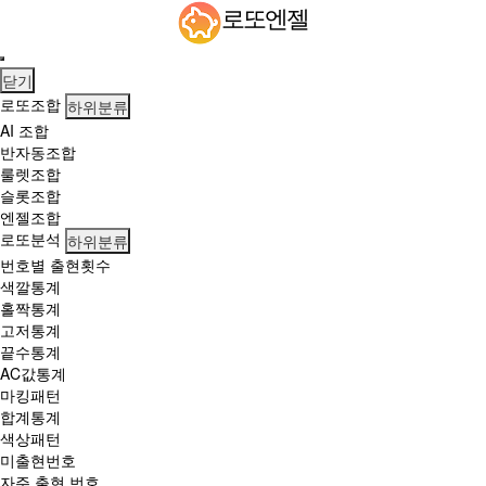
당
로또엔젤
첨
번
호
닫기
+당
로또조합
하위분류
첨
AI 조합
지
반자동조합
역
룰렛조합
발
슬롯조합
표…
엔젤조합
1
로또분석
하위분류
등
번호별 출현횟수
1
색깔통계
2.
홀짝통계
8
고저통계
억
끝수통계
AC값통계
마킹패턴
합계통계
색상패턴
미출현번호
자주 출현 번호