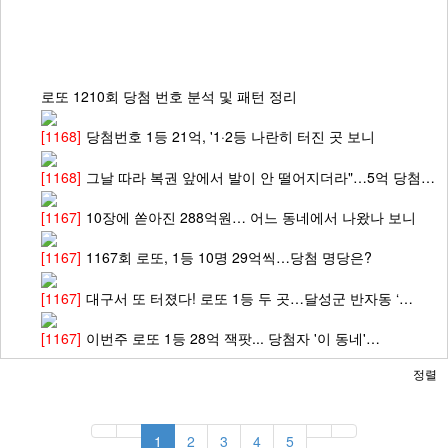
로또 1210회 당첨 번호 분석 및 패턴 정리
[1168]
당첨번호 1등 21억, '1·2등 나란히 터진 곳 보니
[1168]
그날 따라 복권 앞에서 발이 안 떨어지더라"…5억 당첨…
[1167]
10장에 쏟아진 288억원… 어느 동네에서 나왔나 보니
[1167]
1167회 로또, 1등 10명 29억씩…당첨 명당은?
[1167]
대구서 또 터졌다! 로또 1등 두 곳…달성군 반자동 ‘…
[1167]
이번주 로또 1등 28억 잭팟... 당첨자 '이 동네'…
정렬
1
2
3
4
5