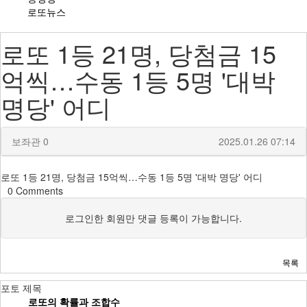
로또뉴스
로또 1등 21명, 당첨금 15
억씩…수동 1등 5명 '대박
명당' 어디
보좌관
0
2025.01.26 07:14
로또 1등 21명, 당첨금 15억씩…수동 1등 5명 '대박 명당' 어디
0
Comments
로그인한 회원만 댓글 등록이 가능합니다.
목록
포토
제목
로또의 확률과 조합수