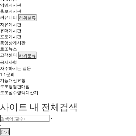
익명게시판
홍보게시판
커뮤니티
하위분류
자유게시판
유머게시판
포토게시판
동영상게시판
로또뉴스
고객센터
하위분류
공지사항
자주하시는 질문
1:1문의
기능개선요청
로또당첨판매점
로또실수령액계산기
사이트 내 전체검색
닫기