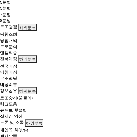
명
3분법
당'
5분법
어
7분법
디
9분법
로또당첨
하위분류
당첨조회
당첨내역
로또분석
엔젤적중
전국매장
하위분류
전국매장
당첨매장
로또명당
매장리뷰
정보공유
하위분류
로또숫자(꿈풀이)
링크모음
유튜브 핫클립
실시간 영상
토론 및 소통
하위분류
게임/영화/방송
행사상품