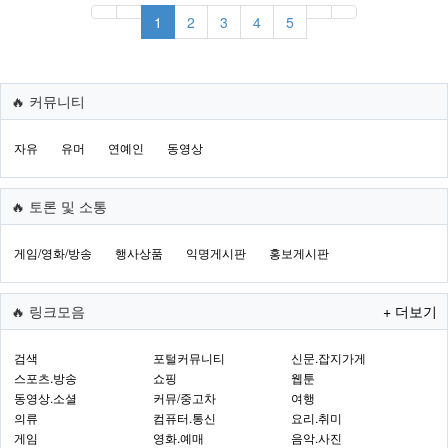
1
2
3
4
5
🔥 커뮤니티
자유
유머
연예인
동영상
🔥 토론 및 소통
게임/영화/방송
행사상품
익명게시판
홍보게시판
🔥 링크모음
+ 더보기
검색
포털커뮤니티
신문.잡지가게
스포츠.방송
쇼핑
웹툰
동영상.소셜
커뮤/중고차
여행
의류
컴퓨터.통신
요리.취미
게임
영화.예매
음악.사진