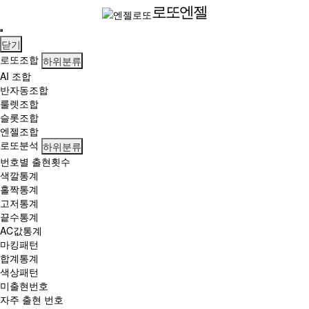
로
로또엔젤
또
1
닫기
등
로또조합
하위분류
2
1
AI 조합
명,
반자동조합
당
룰렛조합
첨
슬롯조합
금
엔젤조합
1
로또분석
하위분류
5
번호별 출현횟수
억
색깔통계
씩…
홀짝통계
수
고저통계
동
끝수통계
1
AC값통계
등
마킹패턴
5
합계통계
명
색상패턴
'대
미출현번호
박
자주 출현 번호