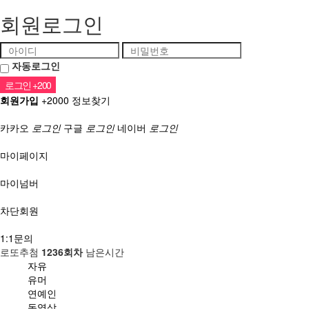
회원로그인
자동로그인
회원가입
+2000
정보찾기
소셜계정으로 로그인
카카오
로그인
구글
로그인
네이버
로그인
마이페이지
마이넘버
차단회원
1:1문의
로또추첨
1236회차
남은시간
자유
유머
연예인
동영상