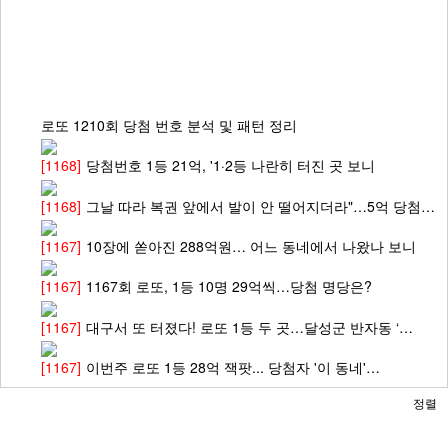
로또 1210회 당첨 번호 분석 및 패턴 정리
[1168]
당첨번호 1등 21억, '1·2등 나란히 터진 곳 보니
[1168]
그날 따라 복권 앞에서 발이 안 떨어지더라"…5억 당첨…
[1167]
10장에 쏟아진 288억원… 어느 동네에서 나왔나 보니
[1167]
1167회 로또, 1등 10명 29억씩…당첨 명당은?
[1167]
대구서 또 터졌다! 로또 1등 두 곳…달성군 반자동 ‘…
[1167]
이번주 로또 1등 28억 잭팟... 당첨자 '이 동네'…
정렬